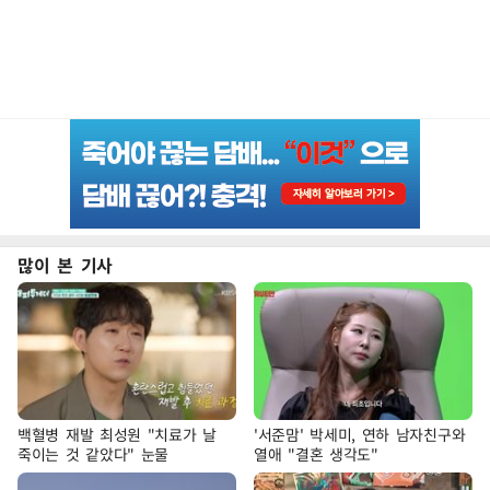
많이 본 기사
백혈병 재발 최성원 "치료가 날
'서준맘' 박세미, 연하 남자친구와
죽이는 것 같았다" 눈물
열애 "결혼 생각도"