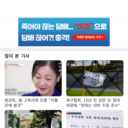
많이 본 기사
방은희, 母 고독사에 오열 "이틀
축구협회, 15년 전 심판 성 접대
만에 발견"
파문에 "현재는 내부 지침 준수"