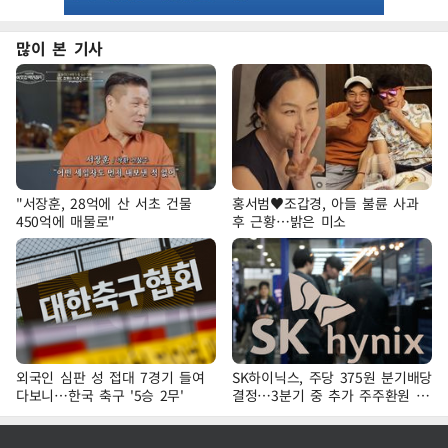
많이 본 기사
"서장훈, 28억에 산 서초 건물
홍서범♥조갑경, 아들 불륜 사과
450억에 매물로"
후 근황…밝은 미소
외국인 심판 성 접대 7경기 들여
SK하이닉스, 주당 375원 분기배당
다보니…한국 축구 '5승 2무'
결정…3분기 중 추가 주주환원 발
표