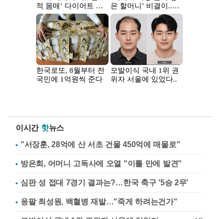
이시간
핫
뉴스
"서장훈, 28억에 산 서초 건물 450억에 매물로"
방은희, 어머니 고독사에 오열 "이틀 만에 발견"
심판 성 접대 7경기 결과는?…한국 축구 '5승 2무'
응팔 최성원, 백혈병 재발…"죽게 하려는건가"