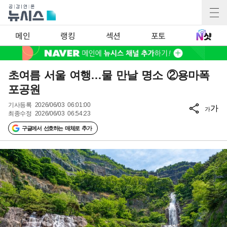
메인
랭킹
섹션
포토
초여름 서울 여행…물 만날 명소 ②용마폭
포공원
기사등록
2026/06/03 06:01:00
가
가
최종수정
2026/06/03 06:54:23
구글에서 선호하는 매체로 추가