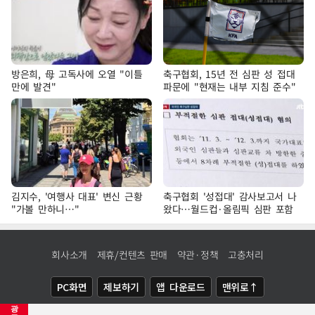
방은희, 母 고독사에 오열 "이틀
축구협회, 15년 전 심판 성 접대
만에 발견"
파문에 "현재는 내부 지침 준수"
김지수, '여행사 대표' 변신 근황
축구협회 '성접대' 감사보고서 나
"가볼 만하니…"
왔다…월드컵·올림픽 심판 포함
회사소개
제휴/컨텐츠 판매
약관·정책
고충처리
PC화면
제보하기
앱 다운로드
맨위로↑
광