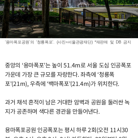
‘용마폭포공원’의 ‘청룡폭포’. (사진=서울관광재단) *재판매 및 DB 금지
중앙의 ‘용마폭포’는 높이 51.4m로 서울 도심 인공폭포
가운데 가장 큰 규모를 자랑한다. 좌측에 ‘청룡폭
포’(21m), 우측에 ‘백마폭포’(21.4m)가 위치한다.
과거 채석 흔적이 남은 거대한 암벽과 공원을 둘러싼 녹
지가 공존하며 색다른 경관을 만들어낸다.
용마폭포공원 인공폭포는 평시 하루 2회(오전 11시30