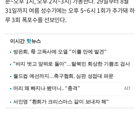
분~오후 1시, 오후 2시~3시) 가동한다. 29일부터 8월
31일까지 여름 성수기에는 오후 5~6시 1회가 추가돼 하
루 3회 폭포수를 선보인다.
이시간
핫
뉴스
방은희, 母 고독사에 오열 "이틀 만에 발견"
"바지 벗고 앞뒤로 돌아"…탈북민 회상한 기쁨조 검사
월드컵 예선까지…축구협회, 심판 성접대 파문
서인영 "환희가 크리스마스 같이 보내자 해"