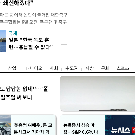
송…쇄신하겠다"
 파문 등 여러 논란이 불거진 대한축구
축구협회는 8일 오전 '축구팬 및 축구
 글'이라는 제목의 입장문을 발표했
국제
경제
26 국제축구연맹(FIFA) 북중미 월드
일본 "한국 독도 훈
공정위, 국고채 
관련해 국회 문화체육관광위원회 청문
련…용납할 수 없다"
심의…8조 과징금
이어, 홍명보 전 감독 선
항의
림길
융
산업
IT·바이오
사회
수도권
지방
문화
스포츠
워도 답답함 없네"…'폴
, 일주일 써보니
英유명 여배우, 큰 교
뉴욕증시 상승 마
통사고서 기아차 덕
감…S&P 0.6% 나