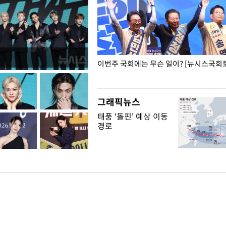
폭력 피해자에 위로·사과…"국가
이번주 국회에는 무슨 일이? [뉴시스국회토
"
그래픽뉴스
태풍 '돌핀' 예상 이동
경로