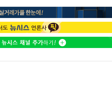
표창원, 남규리에 15년 만
1
사과…"제가 틀렸습니다"
"창 3개 띄워도 답답함 없
2
라', 일주일 써보니
英유명 여배우, 큰 교통사
3
살았다
[속보]뉴욕증시 상승 마감…
4
닥 1.3%↑
더위에 에어컨 틀고 '콜록
5
환 신호?[몸의경고]
김도영·곽빈·안현민…오
6
집은 차기 메이저리거
美, 이란 자금 옥죄기 박
7
·환전소 제재