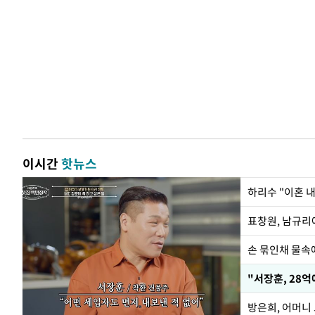
이시간
핫뉴스
하리수 "이혼 
손 묶인채 물속에
"서장훈, 28억
방은희, 어머니 