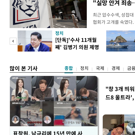
"실망 안겨 죄
최근 압수수색, 성접대
협회가 고개를 숙였다. 
관계자 여러분께 드리는
정치
다. 축구협회는 최근 20
 사업
[단독]'수사 11개월
컵 조별리그 탈락과 
째' 김병기 의원 제명
회에서 질타를 받은 데 
청원글
많이 본 기사
종합
정치
국제
경제
금
"창 3개 띄
드8 울트라'
표창원, 남규리에 15년 만에 사