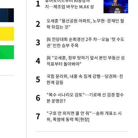
에
휴머노이드부터 AI공장까
1
1
지…제조업 바꾸는 M.AX 성
과
네"…'폴드8 울트
오세훈 "용산공원 아파트, 노무현·문재인 철
2
2
학 뒤집는 것"
고서 기아차 덕에
與 전당대회 순회경선 2주 차…오늘 '첫 수도
3
3
권' 인천 승부 주목
S&P 0.6% 나스
與 "오세훈, 정부 탓하기 앞서 본인 부동산 성
4
4
적표부터 돌아봐야"
콜록'…혹시 이 질
국힘 윤리위, 내홍 속 징계 강행…당권파·친
5
5
한계 갈등
승환·니퍼트가 콕
"복수 시나리오 검토"…기로에 선 검경 합수
6
6
본 운명은?
차…가상자산 거래소
"구호 안 외치면 물 안 줘"…송파 개표소 시
7
7
위, 폭염에 동력 뚝[현장]