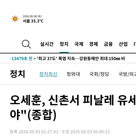
2026.08.08 (토)
서울 35.3℃
-6605초 전 >
[속보]뉴욕증시 상승 마감…S&P 0.6% 나스닥 1.3%↑
-29323초 전 >
극한폭염 한풀 꺾이지만…'낮 최고 35도' 무더위, 열대야
주 날씨]
-26341초 전 >
축구협회 "압수수색·성접대 논란 사과…쇄신의 기회로 
실시간
정치
국제
경제
금융
산업
-24858초 전 >
[속보]'압수수색·성접대 논란' 축구협회 "실망과 걱정 
송"
-13479초 전 >
'최고 37도' 폭염 지속…강원동해안 최대 150㎜ 비
-6605초 전 >
[속보]뉴욕증시 상승 마감…S&P 0.6% 나스닥 1.3%↑
정치
정치최신
청와대
국회/정당
국방/외
-29323초 전 >
극한폭염 한풀 꺾이지만…'낮 최고 35도' 무더위, 열대야
주 날씨]
-26341초 전 >
축구협회 "압수수색·성접대 논란 사과…쇄신의 기회로 
-24858초 전 >
[속보]'압수수색·성접대 논란' 축구협회 "실망과 걱정 
오세훈, 신촌서 피날레 유
송"
-13479초 전 >
'최고 37도' 폭염 지속…강원동해안 최대 150㎜ 비
야"(종합)
-6605초 전 >
[속보]뉴욕증시 상승 마감…S&P 0.6% 나스닥 1.3%↑
등록 2026.06.03 01:27:42
수정 2026.06.03 06:00:23