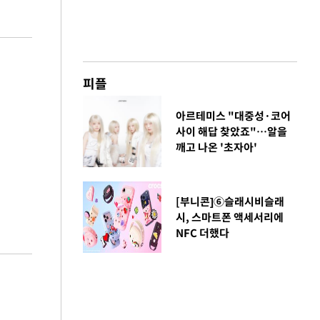
피플
아르테미스 "대중성·코어
사이 해답 찾았죠"…알을
깨고 나온 '초자아'
[부니콘]⑥슬래시비슬래
시, 스마트폰 액세서리에
NFC 더했다