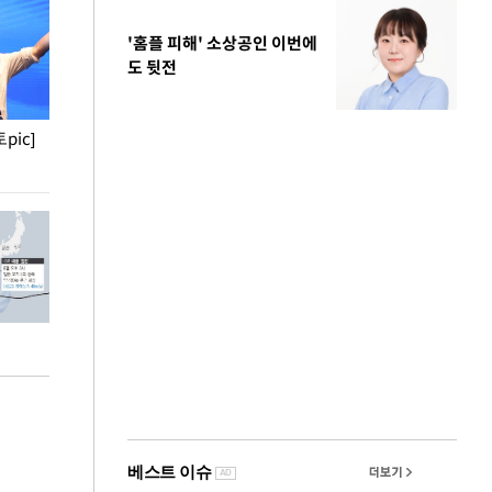
'홈플 피해' 소상공인 이번에
도 뒷전
pic]
청와대 일주일
사진으로 보는 