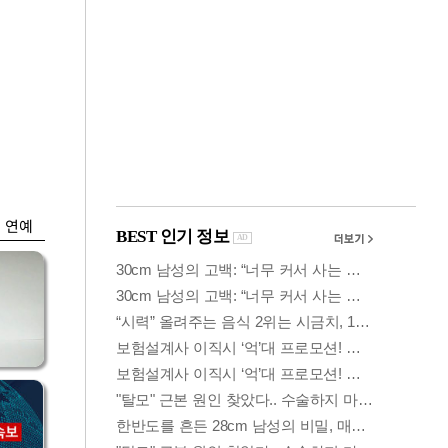
금융
담합
은행 예금 일주일새
 갈
6.5조↑…롤러코스
피 피난
연예