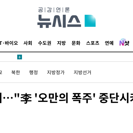
 계속[다음
삼겠다"
IT·바이오
사회
수도권
지방
문화
스포츠
연예
안겨드려 죄
교
북한
행정
지방정가
지방선거
 계속[다음
삼겠다"
안겨드려 죄
세…"李 '오만의 폭주' 중단시