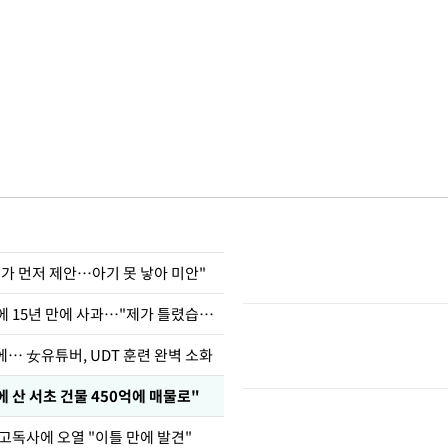
내가 먼저 제안…아기 못 낳아 미안"
표창원, 남규리에 15년 만에 사과…"제가 틀렸습니다"
… 女유튜버, UDT 훈련 완벽 소화
에 산 서초 건물 450억에 매물로"
고독사에 오열 "이틀 만에 발견"