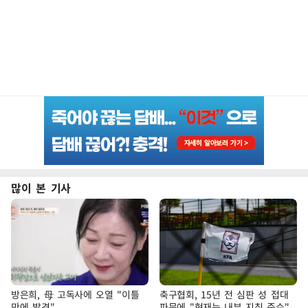
많이 본 기사
방은희, 母 고독사에 오열 "이틀
축구협회, 15년 전 심판 성 접대
만에 발견"
파문에 "현재는 내부 지침 준수"