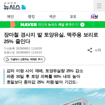
메인
랭킹
섹션
포토
장마철 경사지 밭 토양유실, 맥주용 보리로
25% 줄인다
기사등록
2026/06/03 11:00:00
가
가
최종수정
2026/06/03 11:04:23
구글에서 선호하는 매체로 추가
감자 이랑 사이 재배, 토양유실량 25% 감소
파종 30일 후 토양 피복률 90% 내외 높아
호밀보다 종자값 25% 저렴·발아 기간도↓