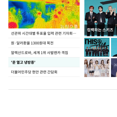
컴백하는 스키즈
주유소 기름값 12
선관위 시간대별 투표율 입력 관련 기자회견하는 주진우 의원
원·달러환율 1300원대 목전
알렉산드로바, 세계 1위 사발렌카 격침
'문 열고 냉방중'
더불어민주당 현안 관련 간담회