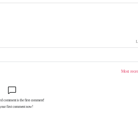
건
 밝혀
발로 부상
 논의
밀정보, 언
 있어”
승리…정청래
청래
청래 승리
7%·정청래
2%·김민석
0.30%
 차에 첫
동'