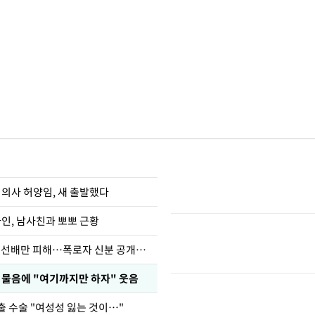
 의사 허양임, 새 출발했다
아인, 남사친과 뽀뽀 근황
한정수 "황정민 선배만 피해…폭로자 신분 공개하라"
부 물음에 "여기까지만 하자" 웃음
출 수술 "여성성 잃는 것이…"