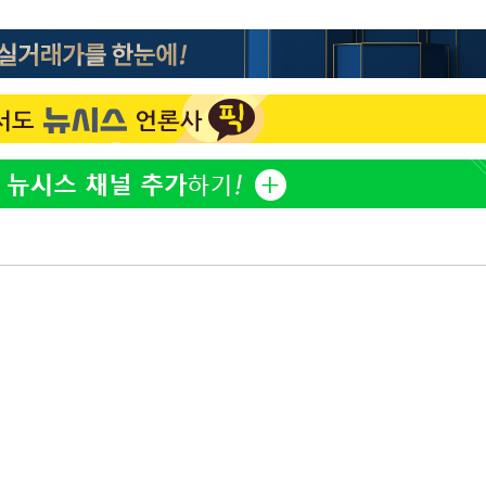
'마약 자숙' 유아인, 남사
1
볼뽀뽀 근황
리(종합)
개
한정수 "황정민 선배만 
2
급대우'
공개하라"
 '온도차'
손떨림 건강이상설 한승연
3
건
치료 중"
 밝혀
기름값 뛰자 친환경차 인
4
발로 부상
차 트렌드[세쓸통]
 논의
LAFC 손흥민, 리그스컵 
밀정보, 언
5
격…득점포 재가동 도전
 있어”
공장 로봇의 '두뇌'를 잡아
6
지컬 AI 경쟁
'여긴 20도, 저긴 50도
7
폭염 저감시설 '온도차'