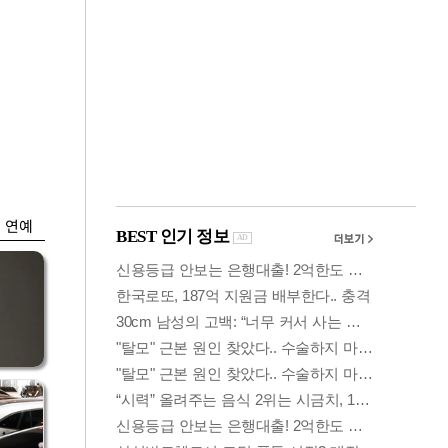
금융
박
변동성 커진 코스
연
피…거래대금 올해
최저
연예