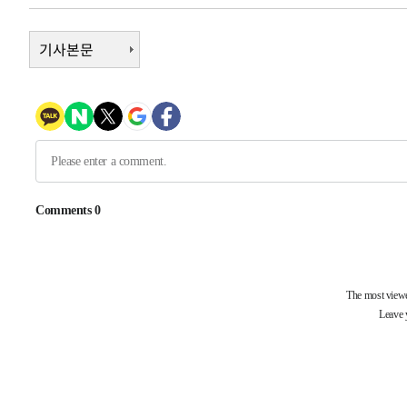
-269초 전 >
콜롬비아 신임 우파 대통령 취임 하루만에 차량폭탄 폭발 사
1시간 전 >
기사본문
튀르키예 외무장관, "메카 3국 방위협정은 이란이 목표 아냐 "
2시간 전 >
이군이 불법 군시설 건설한 레바논 남부에서 레바논군 3명 폭
3시간 전 >
[속보]美중부 사령관, 이스라엘 긴급방문 다중화된 전선 상황
3시간 전 >
美 국방부, 켄달 전 공군장관 보안허가 취소…“에어포스원 기
론 누출”
3시간 전 >
‘축구의 신’ 아르헨티나 축구 선수 메시의 부친 지병 별세
3시간 전 >
“美 이란전 무기 소진…북한과 분쟁시 주한 미군 취약해질 수
-31360초 전 >
[속보]與 강원·TK 당원투표 합산 김민석 48.54%로 
44.40%
-30694초 전 >
與 강원·TK 당원투표 합산 김민석 46.01%로 승리…정
44.53%
-30534초 전 >
[속보]與전대 권리당원투표…강원·경북 김민석, 대구 정
-30341초 전 >
[속보]與 당대표 경선, 경북 권리당원 투표 김민석 47.3
45.71%
-30243초 전 >
[속보]與 당대표 경선, 대구 권리당원 투표 정청래 47.8
46.35%
-30040초 전 >
[속보]與 당대표 경선, 강원 권리당원 투표 김민석 승리…5
득표
-27958초 전 >
"일본축구협회, 대한축구협회 성 접대 의혹 심판 조사"
-20600초 전 >
[속보]장은수, KLPGA 제주삼다수 역전 우승…데뷔 10년
정상
-15965초 전 >
"얼마나 더웠으면"…안동 물길공원서 헤엄친 구렁이 '소