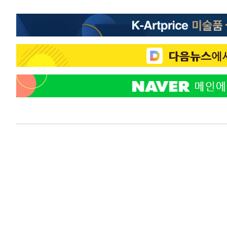
-15892초 전 >
손흥민, 68분 뛰고 2경기 침묵…LAFC, 톨루카에 1-0 승
-15164초 전 >
'2경기 연속 침묵' 손흥민, 톨루카전 68분만 뛰고 슈팅 0
-13916초 전 >
이강인, 오늘 서울서 AT마드리드 입단식…'전례 없는 특
-798초 전 >
'여긴 20도, 저긴 50도'…열화상 카메라로 본 폭염 저감시설
-269초 전 >
콜롬비아 신임 우파 대통령 취임 하루만에 차량폭탄 폭발 사
1시간 전 >
튀르키예 외무장관, "메카 3국 방위협정은 이란이 목표 아냐 "
2시간 전 >
이군이 불법 군시설 건설한 레바논 남부에서 레바논군 3명 폭
3시간 전 >
[속보]美중부 사령관, 이스라엘 긴급방문 다중화된 전선 상황
3시간 전 >
美 국방부, 켄달 전 공군장관 보안허가 취소…“에어포스원 기
론 누출”
3시간 전 >
‘축구의 신’ 아르헨티나 축구 선수 메시의 부친 지병 별세
3시간 전 >
“美 이란전 무기 소진…북한과 분쟁시 주한 미군 취약해질 수