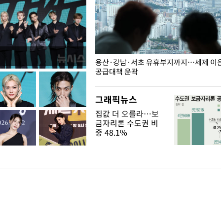
주째 하락, L당 1천800원대
용산·강남·서초 유휴부지까지…세제 이은 
공급대책 윤곽
그래픽뉴스
집값 더 오를라…보
금자리론 수도권 비
중 48.1%