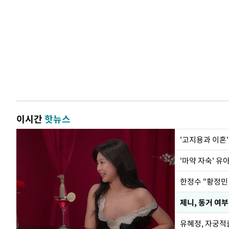
이시간
핫뉴스
'고지용과 이혼'
'마약 자숙' 유
제니, 동거 여
유혜정, 자궁적