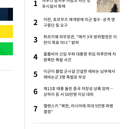
친과
사우디 남서부 아람코 자잔 정
1
1
유시설서 화재
피해…떳떳하면 신분
이란, 호르무즈 재개방에 미군 철수·공격 영
2
2
구중단 등 요구
…"목디스크 심해
튀르키예 외무장관, "메카 3국 방위협정은 이
3
3
란이 목표 아냐 " 밝혀
기↑…변하는 자동
콜롬비아 신임 우파 대통령 취임 하루만에 차
4
4
량폭탄 폭발 사건
톨루카전 선발 출
이군이 불법 군시설 건설한 레바논 남부에서
5
5
레바논군 3명 폭발로 부상
라…IT서비스, 피
제13호 태풍 돌핀 중국 저장성 상륙 임박…
6
6
상하이 등 서 50만명 이상 대피
'…열화상 카메라로 본
젤렌스키 "북한, 러시아에 최대 5만명 파병
7
7
결정"