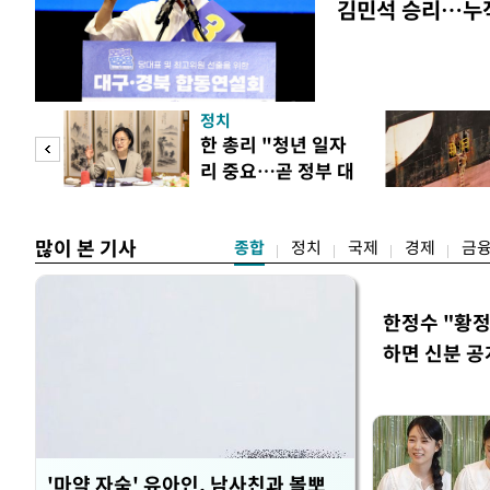
김민석 승리…누적
정치
만 피
한 총리 "청년 일자
리 중요…곧 정부 대
공개
책"
많이 본 기사
종합
정치
국제
경제
금
한정수 "황
하면 신분 공
'마약 자숙' 유아인, 남사친과 볼뽀