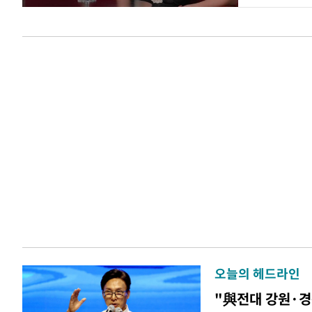
오늘의 헤드라인
"與전대 강원·경