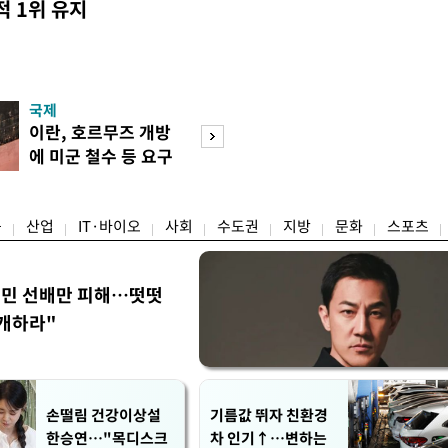
 1위 유지
국제
경제
이란, 호르무즈 개방
세제·토허제 엇
에 미군 철수 등 요구
자…실거주 유예 
장 검토
융
산업
IT·바이오
사회
수도권
지방
문화
스포츠
정민 선배만 피해…떳떳
개하라"
손떨림 건강이상설
기름값 뛰자 친환경
한승연…"목디스크
차 인기↑…변하는