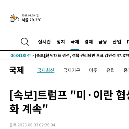
2026.08.09 (일)
서울 29.2℃
3시간 전 >
“美 이란전 무기 소진…북한과 분쟁시 주한 미군 취약해질 수
-31360초 전 >
[속보]與 강원·TK 당원투표 합산 김민석 48.54%로 
44.40%
-30694초 전 >
與 강원·TK 당원투표 합산 김민석 46.01%로 승리…정
실시간
정치
국제
경제
금융
산업
44.53%
-30534초 전 >
[속보]與전대 권리당원투표…강원·경북 김민석, 대구 정
-30341초 전 >
[속보]與 당대표 경선, 경북 권리당원 투표 김민석 47.3
45.71%
-30243초 전 >
[속보]與 당대표 경선, 대구 권리당원 투표 정청래 47.8
국제
국제최신
국제기구
미주
유럽
중
46.35%
-30040초 전 >
[속보]與 당대표 경선, 강원 권리당원 투표 김민석 승리…5
득표
-27958초 전 >
"일본축구협회, 대한축구협회 성 접대 의혹 심판 조사"
-20600초 전 >
[속보]장은수, KLPGA 제주삼다수 역전 우승…데뷔 10년
[속보]트럼프 "미·이란 
정상
-15965초 전 >
"얼마나 더웠으면"…안동 물길공원서 헤엄친 구렁이 '소
화 계속"
-15892초 전 >
손흥민, 68분 뛰고 2경기 침묵…LAFC, 톨루카에 1-0 승
-15164초 전 >
'2경기 연속 침묵' 손흥민, 톨루카전 68분만 뛰고 슈팅 0
-13916초 전 >
이강인, 오늘 서울서 AT마드리드 입단식…'전례 없는 특
등록 2026.06.03 02:26:04
-798초 전 >
'여긴 20도, 저긴 50도'…열화상 카메라로 본 폭염 저감시설