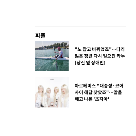
피플
"노 잡고 바뀌었죠"…다리
잃은 청년 다시 일으킨 카누
[당신 옆 장애인]
아르테미스 "대중성·코어
사이 해답 찾았죠"…알을
깨고 나온 '초자아'