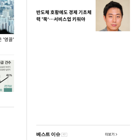
반도체 호황에도 경제 기초체
력 '뚝‘…서비스업 키워야
'영끌'
폭염 속 주말 풍경은?
극한 폭염에 바
도