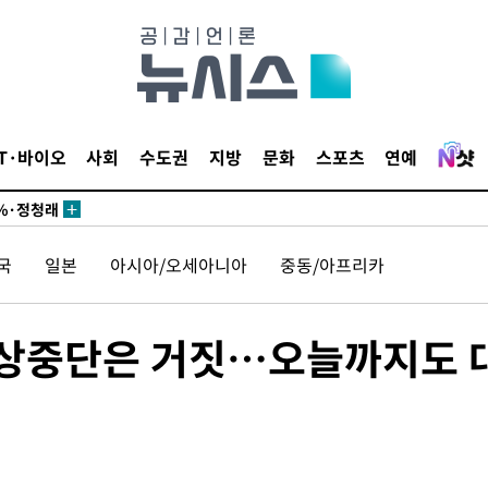
 있어”
승리…정청래
청래
IT·바이오
사회
수도권
지방
문화
스포츠
연예
청래 승리
7%·정청래
2%·김민석
국
일본
아시아/오세아니아
중동/아프리카
0.30%
 차에 첫
협상중단은 거짓…오늘까지도 
동'
리(종합)
개
급대우'
 '온도차'