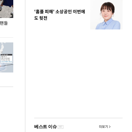
'홈플 피해' 소상공인 이번에
도 뒷전
 팬들
이 대통령, '청년 대책 속도 높여야…폭염 문제도
입추 코앞인데 전
총력 대응'