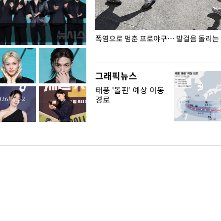
전남광주… 열화상 카메라에 담긴
폭염으로 멈춘 프로야구… 발걸음 돌리는
그래픽뉴스
태풍 '돌핀' 예상 이동
경로