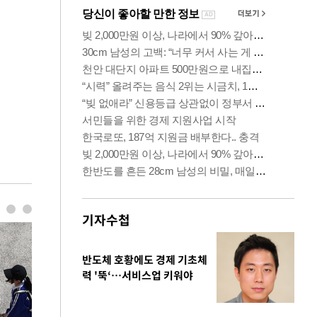
기자수첩
반도체 호황에도 경제 기초체
력 '뚝‘…서비스업 키워야