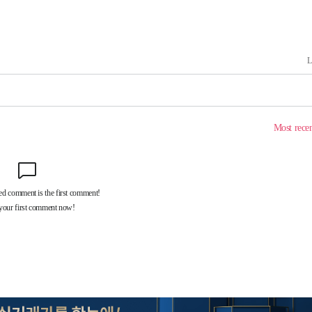
의
 격파
다"
수수색(종
4%↑
침 준수"
수수색
강화"