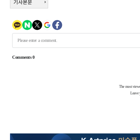
기사본문
1시간 전 >
[속보]종합특검, 대검 추가 압수수색…내란 중요임무종사 혐
2시간 전 >
[속보]코스닥, 800p 회복…0.26% 오른 801.67 마감
2시간 전 >
[속보]코스피, 301.88포인트(4.58%) 내린 6296.38 마감
3시간 전 >
[속보]원·달러 환율, 0.7원 내린 1423.8원 마감
3시간 전 >
"여기 떨어졌다"…다누리, 스페이스X 로켓 달 충돌 흔적 포착
4시간 전 >
손흥민, 5경기 연속골 실패…LAFC는 승부차기 끝 과달라하라
6시간 전 >
내일까지 39도 '펄펄'…기상청 "태풍 지나며 폭염 잠시 꺾인
-14895초 전 >
'월드컵 탈락 후폭풍' 축구협회…11시간 걸린 초유의 압
합)
-14331초 전 >
[속보] 뉴욕증시, 혼조 출발…나스닥 0.3%↓, 다우 0.1
-13124초 전 >
축구협회, 15년 전 심판 성 접대 파문에 "현재는 내부 지
-11809초 전 >
경찰, '홍명보는 2순위' 결론냈던 스포츠윤리센터도 압
43분 전 >
[속보]합참 "北 발사체는 단거리탄도미사일…감시·경계태세 
47분 전 >
日방위성, 北이 동해로 쏜 발사체는 탄도미사일 가능성
1시간 전 >
[속보] SKT, 에이닷 서비스 장애 발생…"원인 파악 중"
1시간 전 >
[속보]합참 "북, 동해상으로 미상 발사체 발사"
1시간 전 >
'낮 최고 39도' 불볕더위…한밤 열대야도 계속[내일날씨]