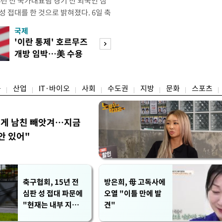
년 전 국가대표팀 경기 전 외국인 심
성 접대를 한 것으로 밝혀졌다. 6일 축
 의원실은 축구협회가 2011~2012
국제
경제
게 성 접대한 사실을 확인했다. 당시
'이란 통제' 호르무즈
초고가 겨냥 세제
과 감독관 등 10여 명에게 한 번에
개방 임박…美 수용
편…전월세 '유탄'
00만원이 넘는 돈을 성
할까
려
융
산업
IT·바이오
사회
수도권
지방
문화
스포츠
에게 남친 빼앗겨…지금
안 있어"
축구협회, 15년 전
방은희, 母 고독사에
심판 성 접대 파문에
오열 "이틀 만에 발
"현재는 내부 지침
견"
준수"