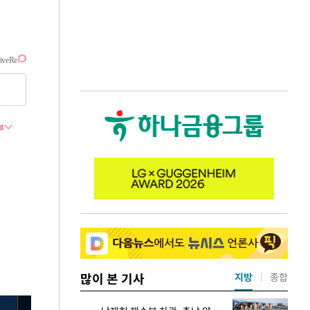
많이 본 기사
지방
종합