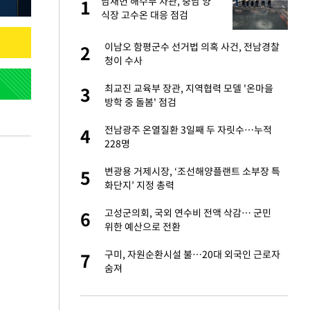
산
남재헌 해수부 차관, 충남 양
1
1
식장 고수온 대응 점검
앗겨…지금이라면 가
이남오 함평군수 선거법 의혹 사건, 전남경찰
2
2
청이 수사
성 접대 파문에 "현
최교진 교육부 장관, 지역협력 모델 '온마을
3
3
방학 중 돌봄' 점검
"이틀 만에 발견"
전남광주 온열질환 3일째 두 자릿수…누적
4
4
228명
비스 장애 발생…"원
변광용 거제시장, ‘조선해양플랜트 소부장 특
5
5
화단지’ 지정 총력
일까지 취소…11일
고성군의회, 국외 연수비 전액 삭감… 군민
6
6
위한 예산으로 전환
소…11일 재개·오
구미, 자원순환시설 불…20대 외국인 근로자
7
7
숨져