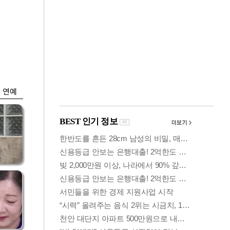
금융
개
외국인 폭풍매도에
 우
코스피 6200선 주저
앉아
연예