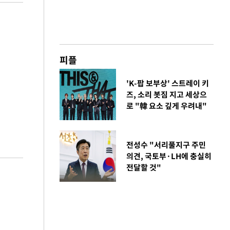
피플
'K-팝 보부상' 스트레이 키
즈, 소리 봇짐 지고 세상으
로 "韓 요소 깊게 우려내"
전성수 "서리풀지구 주민
의견, 국토부·LH에 충실히
전달할 것"