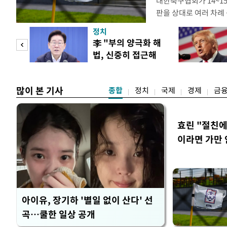
대한축구협회가 14~15
판을 상대로 여러 차례 
구계에 따르면 국회의 한
정치
년 국제심판 10여 명에
"사적
李 "부의 양극화 해
축구협회는 외국인 심판
법, 신중히 접근해
수십만원에서 많게는 1
 차
야"
많이 본 기사
종합
정치
국제
경제
금
효린 "절친
이라면 가만 
아이유, 장기하 '별일 없이 산다' 선
곡…쿨한 일상 공개