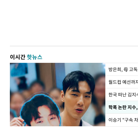
이시간
핫뉴스
방은희, 母 고독
월드컵 예선까지
한국 떠난 김지
학폭 논란 지수
이승기 "구속 차