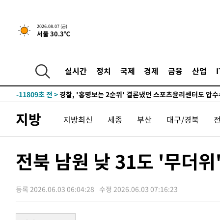
2026.08.07 (금)
서울 30.3℃
6시간 전 >
내일까지 39도 '펄펄'…기상청 "태풍 지나며 폭염 잠시 꺾인
-14895초 전 >
'월드컵 탈락 후폭풍' 축구협회…11시간 걸린 초유의 압
합)
-14331초 전 >
[속보] 뉴욕증시, 혼조 출발…나스닥 0.3%↓, 다우 0.1
실시간
정치
국제
경제
금융
산업
-13124초 전 >
축구협회, 15년 전 심판 성 접대 파문에 "현재는 내부 지
-11809초 전 >
경찰, '홍명보는 2순위' 결론냈던 스포츠윤리센터도 압
43분 전 >
[속보]합참 "北 발사체는 단거리탄도미사일…감시·경계태세 
지방
지방최신
세종
부산
대구/경북
47분 전 >
日방위성, 北이 동해로 쏜 발사체는 탄도미사일 가능성
1시간 전 >
[속보] SKT, 에이닷 서비스 장애 발생…"원인 파악 중"
1시간 전 >
[속보]합참 "북, 동해상으로 미상 발사체 발사"
전북 남원 낮 31도 '무더
1시간 전 >
'낮 최고 39도' 불볕더위…한밤 열대야도 계속[내일날씨]
1시간 전 >
[속보]7~9일 프로야구 3연전도 폭염 취소…11일 재개
등록 2026.06.03 06:04:28
수정 2026.06.03 07:16:23
1시간 전 >
"韓 외환시장 개입 관측 배경엔 美의 대한국 무역적자 있어"
1시간 전 >
'월드컵 탈락 후폭풍' 축구협회…초유의 압수수색에 '충격·당
1시간 전 >
서울 낮 37.9도, 올여름 최고치 경신…영등포 순간 '40도'