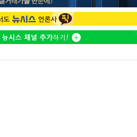
아이유, 장기하 '별일 없이 
1
다' 선곡…쿨한 일상 공개
효린 "절친에게 남친 빼
2
황'
만 안 있어"
축구협회, 15년 전 심판 
3
의
재는 내부 지침 준수"
방은희, 母 고독사에 오열 
4
[속보] SKT, 에이닷 서
5
인 파악 중"
 격파
다"
극한 폭염에 프로야구 9
6
재개
프로야구 9일까지 폭염 취
7
후 7시 시작(종합)