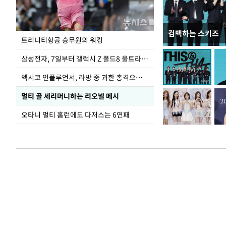
컴백하는 스키즈
입추 하루 앞둔 
트리니티항공 승무원의 워킹
폭염
삼성전자, 7일부터 갤럭시 Z 폴드8 울트라·폴드8·플립8 출시
멕시코 인플루언서, 라방 중 괴한 총격으로 사망
멀티 골 세리머니하는 리오넬 메시
오타니 멀티 홈런에도 다저스는 6연패