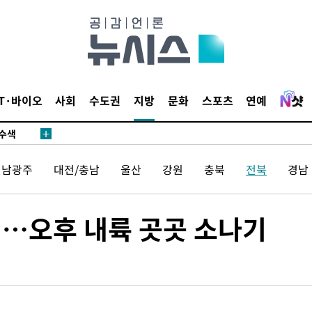
다"
수수색(종
4%↑
IT·바이오
사회
수도권
지방
문화
스포츠
연예
침 준수"
수수색
강화"
전남광주
대전/충남
울산
강원
충북
전북
경남
위'…오후 내륙 곳곳 소나기
황'