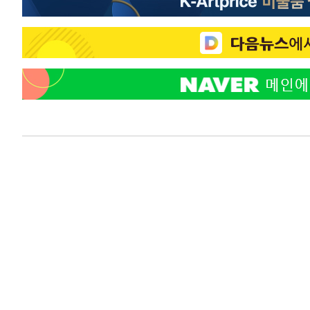
1시간 전 >
[속보]7~9일 프로야구 3연전도 폭염 취소…11일 재개
1시간 전 >
"韓 외환시장 개입 관측 배경엔 美의 대한국 무역적자 있어"
1시간 전 >
'월드컵 탈락 후폭풍' 축구협회…초유의 압수수색에 '충격·당
1시간 전 >
서울 낮 37.9도, 올여름 최고치 경신…영등포 순간 '40도'
1시간 전 >
[속보]종합특검, 대검 추가 압수수색…내란 중요임무종사 혐
2시간 전 >
[속보]코스닥, 800p 회복…0.26% 오른 801.67 마감
2시간 전 >
[속보]코스피, 301.88포인트(4.58%) 내린 6296.38 마감
3시간 전 >
[속보]원·달러 환율, 0.7원 내린 1423.8원 마감
3시간 전 >
"여기 떨어졌다"…다누리, 스페이스X 로켓 달 충돌 흔적 포착
4시간 전 >
손흥민, 5경기 연속골 실패…LAFC는 승부차기 끝 과달라하라
6시간 전 >
내일까지 39도 '펄펄'…기상청 "태풍 지나며 폭염 잠시 꺾인