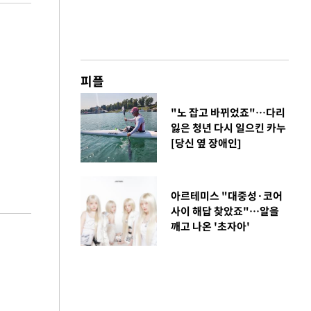
피플
"노 잡고 바뀌었죠"…다리
잃은 청년 다시 일으킨 카누
[당신 옆 장애인]
아르테미스 "대중성·코어
사이 해답 찾았죠"…알을
깨고 나온 '초자아'