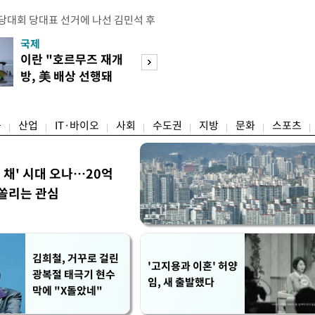
전당대회 당대표 선거에 나선 김민석 후
역 순회경선에서 '누적 1위'를 탈환했
국제
경제
 우세 지역으로 점쳐졌던 충청권과 부산
이란 "호르무즈 재개
세계식량가격 다
승 1패를 주고 받은 김 후보는 이날
방, 美 배상 선행돼
상승…곡물·설탕 
며 '2승 1패'로 앞서가게 됐다. 다
야"
썩'
율 차이가 '0.86%p'에 불과
융
산업
IT·바이오
사회
수도권
지방
문화
스포츠
한 채' 시대 오나…20억
쏠리는 관심
김희철, 거꾸로 걸린
'고지용과 이혼' 허양
광복절 태극기 현수
임, 새 출발했다
막에 "X돌았네"