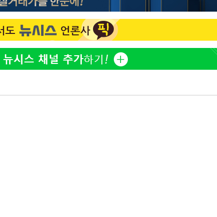
"손 떨림 포착"…카라 한승
1
연, 건강 괜찮나 팬들 '걱정'
'덜 똘똘한 한 채' 시대 
2
에 쏠리는 관심[세제 개편,
김희철, 거꾸로 걸린 광복
3
"X돌았네"
속[다음주
'고지용과 이혼' 허양임, 
4
다"
려 죄송"
외신 주목한 '축구협회 성접
5
한일월드컵까지 소환
차가원 "○○○ 까면 주변
6
미반환 속 녹취 폭로 파장
"한국판 팔란티어 꿈꾼다
7
AI 사업에 진심인 이유