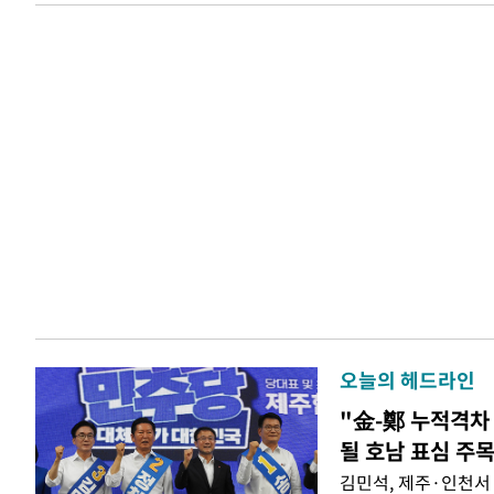
오늘의 헤드라인
"金-鄭 누적격차 
될 호남 표심 주
김민석, 제주·인천서 