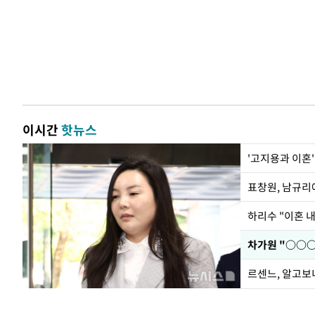
이시간
핫뉴스
'고지용과 이혼'
하리수 "이혼 
르센느, 알고보