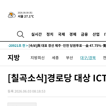
2026.08.08 (토)
서울 27.1℃
8시간 전 >
[속보]뉴욕증시 상승 마감…S&P 0.6% 나스닥 1.3%↑
-30639초 전 >
이란 "호르무즈 재개방 합의 근접…美 배상 선행돼야"
-21686초 전 >
[속보]與최고위원 제주·인천 순회경선…박선원·최민희
실시간
정치
국제
경제
금융
산업
한민수·김용 순
-21639초 전 >
[속보]김민석, 與 전대 당원투표 누적 득표율 45.42%로 
청래 44.56%
-20921초 전 >
[속보]與 대표 경선 제주·인천 당원투표…金 47.75%·
42.08%·宋 10.17%
-20455초 전 >
이강인 "아틀레티코 이적 기뻐…등번호 7번 의미보단 팀 
지방
것"
-20390초 전 >
[속보]與 당대표 경선, 제주·인천 권리당원 투표 김민석 
지방최신
세종
부산
대구/경북
-14164초 전 >
낮 최고 35도 '무더위'…동해안 시간당 30㎜ '강한 비'[
-13434초 전 >
[속보]이강인 "감독님이 원하는 마음 느꼈고, 많은 트로피
[칠곡소식]경로당 대상 IC
틀레티코 이적"
-13216초 전 >
수도권 40도 육박 '펄펄'…동해안 일부 지역엔 호의주의
-12185초 전 >
온열질환 사망자 3명 늘어…누적 환자 3000명 돌파
-6130초 전 >
강릉에 시간당 81.4㎜ 물폭탄…도로 잠기고 담벼락 붕괴
등록 2026.06.03 08:18:53
-2237초 전 >
백운산서 80년근 천종산삼 9뿌리 발견…감정가 1.3억원
53초 전 >
선재도서 해루질 나섰다 실종 60대, 닷새 만에 숨진 채 발견