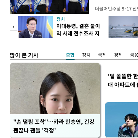
더불어민주당 8·17 
보가 8일 제주·인천 지
정치
다. 앞서 정청래 후보
희망
이대통령, 결혼 불이
·울산·경남 경선에서 1
각"
익 사례 전수조사 지
제주·인천 경선에서 이기
시
만 두 후보 간 누적 득표
많이 본 기사
종합
정치
국제
경제
금
'덜 똘똘한 
대 아파트에 
"손 떨림 포착"…카라 한승연, 건강
괜찮나 팬들 '걱정'