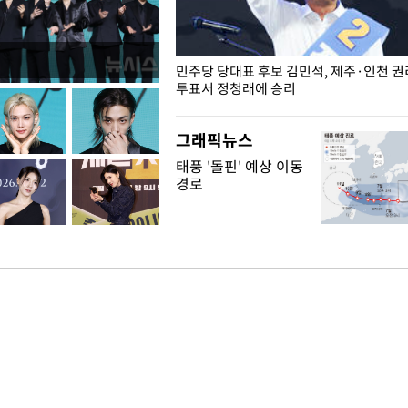
슨 일이? [뉴시스국회토pic]
민주당 당대표 후보 김민석, 제주·인천 
투표서 정청래에 승리
그래픽뉴스
태풍 '돌핀' 예상 이동
경로