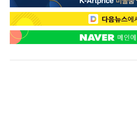
-12185초 전 >
온열질환 사망자 3명 늘어…누적 환자 3000명 돌파
-6130초 전 >
강릉에 시간당 81.4㎜ 물폭탄…도로 잠기고 담벼락 붕괴
-2237초 전 >
백운산서 80년근 천종산삼 9뿌리 발견…감정가 1.3억원
53초 전 >
선재도서 해루질 나섰다 실종 60대, 닷새 만에 숨진 채 발견
41분 전 >
남자 농구, 나고야 아시안게임서 '홈팀' 일본과 한일전
52분 전 >
여수 오동도 해상서 모터보트 전복…1명 사망·1명 실종
1시간 전 >
극한폭염 한풀 꺾이지만…'낮 최고 35도' 무더위, 열대야 계
날씨]
2시간 전 >
축구협회 "압수수색·성접대 논란 사과…쇄신의 기회로 삼겠
3시간 전 >
[속보]'압수수색·성접대 논란' 축구협회 "실망과 걱정 안겨드
6시간 전 >
'최고 37도' 폭염 지속…강원동해안 최대 150㎜ 비
8시간 전 >
[속보]뉴욕증시 상승 마감…S&P 0.6% 나스닥 1.3%↑