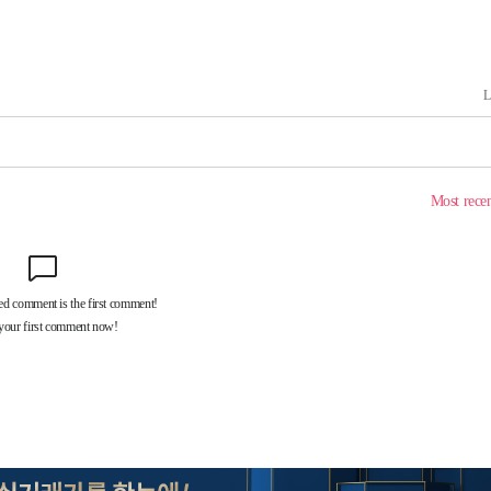
속[다음주
다"
려 죄송"
·서미화·
1위… 정
鄭
위해 뛸
승리
내일날씨]
 원해 아
보