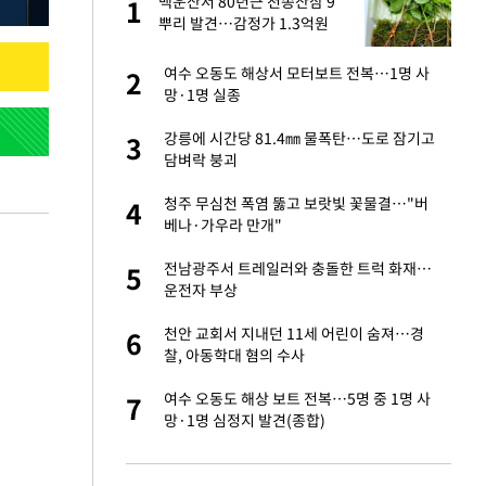
백운산서 80년근 천종산삼 9
1
1
뿌리 발견…감정가 1.3억원
오나…20억대 아파트
여수 오동도 해상서 모터보트 전복…1명 사
2
2
 그 이후②]
망·1명 실종
절 태극기 현수막에
강릉에 시간당 81.4㎜ 물폭탄…도로 잠기고
3
3
담벼락 붕괴
새 출발했다
청주 무심천 폭염 뚫고 보랏빛 꽃물결…"버
4
4
베나·가우라 만개"
대 의혹'…2002
전남광주서 트레일러와 충돌한 트럭 화재…
5
5
운전자 부상
 다 죽어"…전세금
천안 교회서 지내던 11세 어린이 숨져…경
6
6
찰, 아동학대 혐의 수사
"…네이버가 국방
여수 오동도 해상 보트 전복…5명 중 1명 사
7
7
망·1명 심정지 발견(종합)