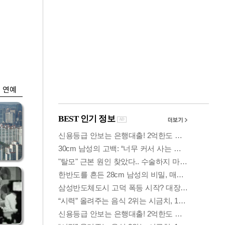
금융
시
다시 뛰는 코스닥…
'들
ETF 수익률 상위권
찍어
연예