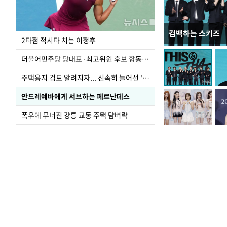
컴백하는 스키즈
이번주 국회에는 무
2타점 적시타 치는 이정후
더불어민주당 당대표·최고위원 후보 합동연설회
주택용지 검토 알려지자... 신속히 늘어선 '근조화환'
안드레예바에게 서브하는 페르난데스
폭우에 무너진 강릉 교동 주택 담벼락