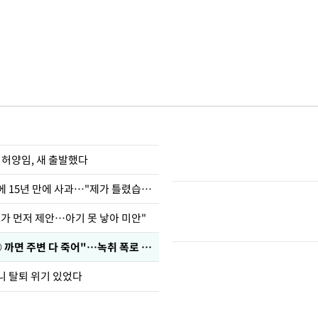
 허양임, 새 출발했다
표창원, 남규리에 15년 만에 사과…"제가 틀렸습니다"
내가 먼저 제안…아기 못 낳아 미안"
차가원 "○○○ 까면 주변 다 죽어"…녹취 폭로 파장
니 탈퇴 위기 있었다