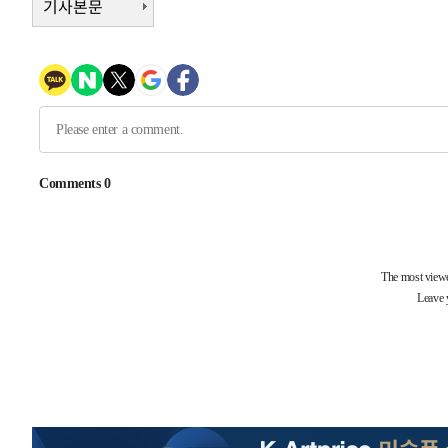
기사본문
41분 전 >
남자 농구, 나고야 아시안게임서 '홈팀' 일본과 한일전
52분 전 >
여수 오동도 해상서 모터보트 전복…1명 사망·1명 실종
1시간 전 >
극한폭염 한풀 꺾이지만…'낮 최고 35도' 무더위, 열대야 계
날씨]
2시간 전 >
축구협회 "압수수색·성접대 논란 사과…쇄신의 기회로 삼겠
3시간 전 >
[속보]'압수수색·성접대 논란' 축구협회 "실망과 걱정 안겨드
6시간 전 >
'최고 37도' 폭염 지속…강원동해안 최대 150㎜ 비
8시간 전 >
[속보]뉴욕증시 상승 마감…S&P 0.6% 나스닥 1.3%↑
-30639초 전 >
이란 "호르무즈 재개방 합의 근접…美 배상 선행돼야"
-21686초 전 >
[속보]與최고위원 제주·인천 순회경선…박선원·최민희
한민수·김용 순
-21639초 전 >
[속보]김민석, 與 전대 당원투표 누적 득표율 45.42%로 
청래 44.56%
-20921초 전 >
[속보]與 대표 경선 제주·인천 당원투표…金 47.75%·
42.08%·宋 10.17%
-20455초 전 >
이강인 "아틀레티코 이적 기뻐…등번호 7번 의미보단 팀 
것"
-20390초 전 >
[속보]與 당대표 경선, 제주·인천 권리당원 투표 김민석 
-14164초 전 >
낮 최고 35도 '무더위'…동해안 시간당 30㎜ '강한 비'[
-13434초 전 >
[속보]이강인 "감독님이 원하는 마음 느꼈고, 많은 트로피
틀레티코 이적"
-13216초 전 >
수도권 40도 육박 '펄펄'…동해안 일부 지역엔 호의주의