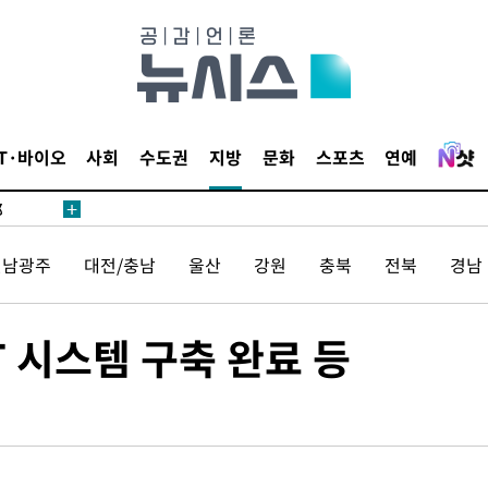
·서미화·
IT·바이오
사회
수도권
지방
문화
스포츠
연예
1위… 정
鄭
위해 뛸
승리
전남광주
대전/충남
울산
강원
충북
전북
경남
내일날씨]
 원해 아
T 시스템 구축 완료 등
보