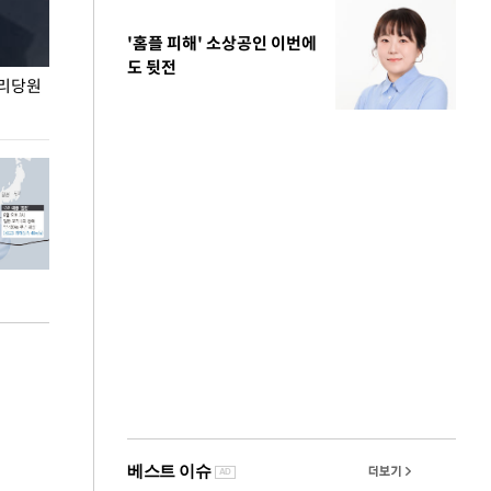
'홈플 피해' 소상공인 이번에
도 뒷전
권리당원
무더위 잊는 도심형 여름 축제 '2026 서울 바캉스
용산어린이정원 앞
페스티벌'