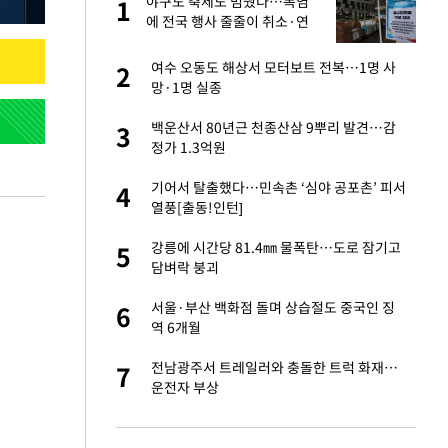
야구도 축제도 멈췄다…폭염
1
1
주일
에 전국 행사 줄줄이 취소·연
기
 노무현·문재인 철
여수 오동도 해상서 모터보트 전복…1명 사
2
2
망·1명 실종
0개 구단, 훈련·휴
백운산서 80년근 천종산삼 9뿌리 발견…감
3
3
 안전 최우선"
정가 1.3억원
까지…제조업 바꾸는
기어서 탈출했다…민속촌 ‘심야 공포촌’ 피서
4
4
열풍[출동!인턴]
오나…20억대 아파트
강릉에 시간당 81.4㎜ 물폭탄…도로 잠기고
5
5
 그 이후②]
담벼락 붕괴
초췌한 근황…충주시
서울·부산 백화점 돌며 상습절도 중국인 징
6
6
역 6개월
채 담합…최소 8조
전남광주서 트레일러와 충돌한 트럭 화재…
7
7
운전자 부상