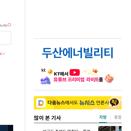
많이 본 기사
지방
종합