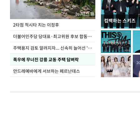
컴백하는 스키즈
청와대 일주일
2타점 적시타 치는 이정후
더불어민주당 당대표·최고위원 후보 합동연설회
주택용지 검토 알려지자... 신속히 늘어선 '근조화환'
폭우에 무너진 강릉 교동 주택 담벼락
안드레예바에게 서브하는 페르난데스