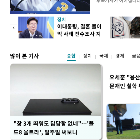
후속기사가 이어집니
정치
 사업
이대통령, 결혼 불이
익 사례 전수조사 지
시
많이 본 기사
종합
정치
국제
경제
금
오세훈 "용산
문재인 철학 
"창 3개 띄워도 답답함 없네"…'폴
드8 울트라', 일주일 써보니