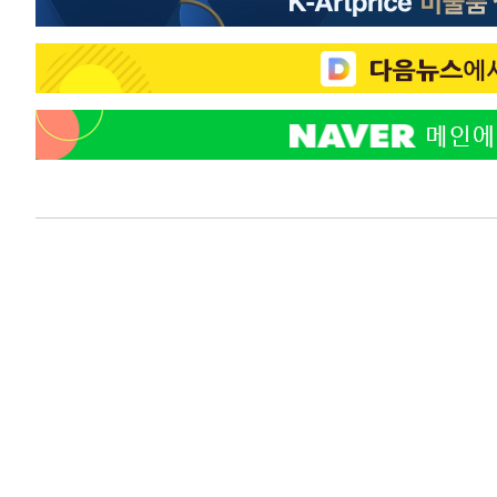
-10016초 전 >
선재도서 해루질 나섰다 실종 60대, 닷새 만에 숨진 채 발
-7550초 전 >
남자 농구, 나고야 아시안게임서 '홈팀' 일본과 한일전
-6926초 전 >
여수 오동도 해상서 모터보트 전복…1명 사망·1명 실종
-3153초 전 >
극한폭염 한풀 꺾이지만…'낮 최고 35도' 무더위, 열대야 
주 날씨]
-171초 전 >
축구협회 "압수수색·성접대 논란 사과…쇄신의 기회로 삼겠
21분 전 >
[속보]'압수수색·성접대 논란' 축구협회 "실망과 걱정 안겨드
3시간 전 >
'최고 37도' 폭염 지속…강원동해안 최대 150㎜ 비
5시간 전 >
[속보]뉴욕증시 상승 마감…S&P 0.6% 나스닥 1.3%↑