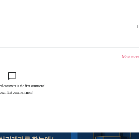
계속[다음
다"
려 죄송"
·서미화·
1위… 정
鄭
위해 뛸
승리
내일날씨]
 원해 아
보