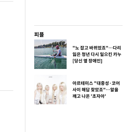
피플
"노 잡고 바뀌었죠"…다리
잃은 청년 다시 일으킨 카누
[당신 옆 장애인]
아르테미스 "대중성·코어
사이 해답 찾았죠"…알을
깨고 나온 '초자아'