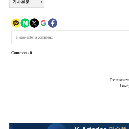
기사본문
-3153초 전 >
극한폭염 한풀 꺾이지만…'낮 최고 35도' 무더위, 열대야 
주 날씨]
-171초 전 >
축구협회 "압수수색·성접대 논란 사과…쇄신의 기회로 삼겠
21분 전 >
[속보]'압수수색·성접대 논란' 축구협회 "실망과 걱정 안겨드
3시간 전 >
'최고 37도' 폭염 지속…강원동해안 최대 150㎜ 비
5시간 전 >
[속보]뉴욕증시 상승 마감…S&P 0.6% 나스닥 1.3%↑
-31755초 전 >
[속보]與최고위원 제주·인천 순회경선…박선원·최민희
한민수·김용 순
-31708초 전 >
[속보]김민석, 與 전대 당원투표 누적 득표율 45.42%로 
청래 44.56%
-30990초 전 >
[속보]與 대표 경선 제주·인천 당원투표…金 47.75%·
42.08%·宋 10.17%
-30524초 전 >
이강인 "아틀레티코 이적 기뻐…등번호 7번 의미보단 팀 
것"
-30459초 전 >
[속보]與 당대표 경선, 제주·인천 권리당원 투표 김민석 
-24233초 전 >
낮 최고 35도 '무더위'…동해안 시간당 30㎜ '강한 비'[
-23503초 전 >
[속보]이강인 "감독님이 원하는 마음 느꼈고, 많은 트로피
틀레티코 이적"
-23285초 전 >
수도권 40도 육박 '펄펄'…동해안 일부 지역엔 호의주의
-22254초 전 >
온열질환 사망자 3명 늘어…누적 환자 3000명 돌파
-16199초 전 >
강릉에 시간당 81.4㎜ 물폭탄…도로 잠기고 담벼락 붕괴
-12306초 전 >
백운산서 80년근 천종산삼 9뿌리 발견…감정가 1.3억원