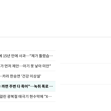
표창원, 남규리에 15년 만에 사과…"제가 틀렸습니다"
내가 먼저 제안…아기 못 낳아 미안"
…카라 한승연 '건강 이상설'
차가원 "○○○ 까면 주변 다 죽어"…녹취 폭로 파장
김희철, 거꾸로 걸린 광복절 태극기 현수막에 "X돌았네"