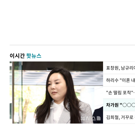
이시간
핫뉴스
하리수 "이혼 
"손 떨림 포착"