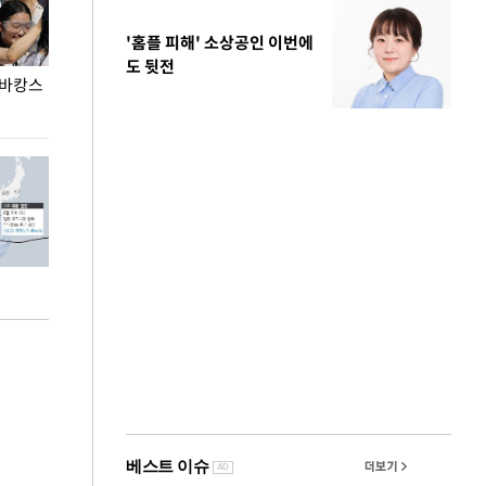
'홈플 피해' 소상공인 이번에
도 뒷전
 바캉스
용산어린이정원 앞 즐비한 근조화환, 왜?
이번주 국회에는 