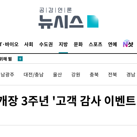
·서미화·
1위… 정
鄭
IT·바이오
사회
수도권
지방
문화
스포츠
연예
위해 뛸
승리
내일날씨]
전남광주
대전/충남
울산
강원
충북
전북
경남
 원해 아
보
장 3주년 '고객 감사 이벤트
견