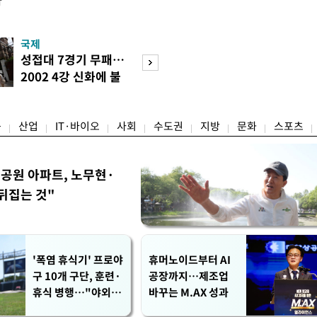
다
국제
경제
성접대 7경기 무패…
세계식량가격 다
2002 4강 신화에 불
상승…곡물·설탕 
똥
썩'
융
산업
IT·바이오
사회
수도권
지방
문화
스포츠
공원 아파트, 노무현·
뒤집는 것"
'폭염 휴식기' 프로야
휴머노이드부터 AI
구 10개 구단, 훈련·
공장까지…제조업
휴식 병행…"야외 훈
바꾸는 M.AX 성과
련 해도 안전 최우