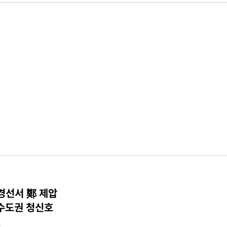
 경선서 鄭 제압
수도권 청신호