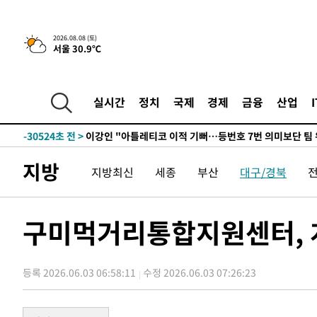
5시간 전 >
[속보]뉴욕증시 상승 마감…S&P 0.6% 나스닥 1.3%↑
2026.08.08 (토)
서울 30.9℃
-31755초 전 >
[속보]與최고위원 제주·인천 순회경선…박선원·최민희
한민수·김용 순
-31708초 전 >
[속보]김민석, 與 전대 당원투표 누적 득표율 45.42%로 
청래 44.56%
-30990초 전 >
[속보]與 대표 경선 제주·인천 당원투표…金 47.75%·
실시간
정치
국제
경제
금융
산업
42.08%·宋 10.17%
-30524초 전 >
이강인 "아틀레티코 이적 기뻐…등번호 7번 의미보단 팀 
것"
-30459초 전 >
[속보]與 당대표 경선, 제주·인천 권리당원 투표 김민석 
-24233초 전 >
낮 최고 35도 '무더위'…동해안 시간당 30㎜ '강한 비'[
지방
지방최신
세종
부산
대구/경북
-23503초 전 >
[속보]이강인 "감독님이 원하는 마음 느꼈고, 많은 트로피
틀레티코 이적"
-23285초 전 >
수도권 40도 육박 '펄펄'…동해안 일부 지역엔 호의주의
-22254초 전 >
온열질환 사망자 3명 늘어…누적 환자 3000명 돌파
구미먹거리통합지원센터, 개
-16199초 전 >
강릉에 시간당 81.4㎜ 물폭탄…도로 잠기고 담벼락 붕괴
-12306초 전 >
백운산서 80년근 천종산삼 9뿌리 발견…감정가 1.3억원
등록 2026.06.03 06:58:11
수정 2026.06.03 07:26:23
-10016초 전 >
선재도서 해루질 나섰다 실종 60대, 닷새 만에 숨진 채 발
-7550초 전 >
남자 농구, 나고야 아시안게임서 '홈팀' 일본과 한일전
-6926초 전 >
여수 오동도 해상서 모터보트 전복…1명 사망·1명 실종