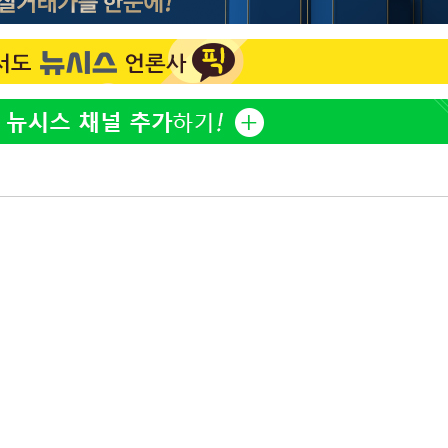
"창 3개 띄워도 답답함 없
1
네"…'폴드8 울트라', 일
견
써보니
오세훈 "용산공원 아파트,
2
학 뒤집는 것"
계속[다음
'폭염 휴식기' 프로야구 1
3
다"
식 병행…"야외 훈련 해도
려 죄송"
휴머노이드부터 AI공장
4
M.AX 성과
'덜 똘똘한 한 채' 시대 
5
에 쏠리는 관심[세제 개편,
'리센느 논란' 김선태, 
6
장 "다시 돌아올 생각?"
'마라톤 심의' 앞둔 국고
7
과징금 갈림길