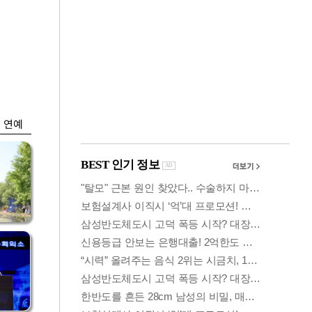
금융
시
다시 뛰는 코스닥…
'들
ETF 수익률 상위권
찍어
연예