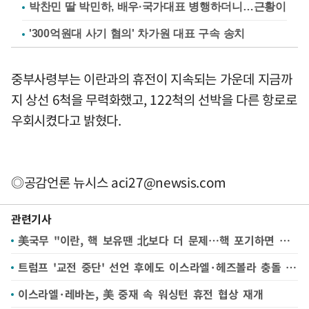
박찬민 딸 박민하, 배우·국가대표 병행하더니…근황이
'300억원대 사기 혐의' 차가원 대표 구속 송치
중부사령부는 이란과의 휴전이 지속되는 가운데 지금까
지 상선 6척을 무력화했고, 122척의 선박을 다른 항로로
우회시켰다고 밝혔다.
◎공감언론 뉴시스
aci27@newsis.com
관련기사
美국무 "이란, 핵 보유땐 北보다 더 문제…핵 포기하면 제재완화"(종합)
트럼프 '교전 중단' 선언 후에도 이스라엘·헤즈볼라 충돌 계속
이스라엘·레바논, 美 중재 속 워싱턴 휴전 협상 재개