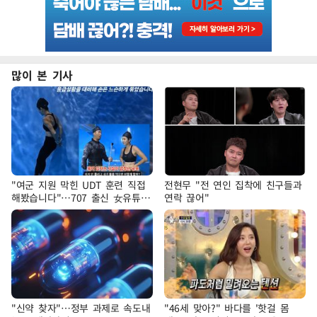
많이 본 기사
"여군 지원 막힌 UDT 훈련 직접
전현무 "전 연인 집착에 친구들과
해봤습니다"…707 출신 女유튜버
연락 끊어"
'완벽 소화'
"신약 찾자"…정부 과제로 속도내
"46세 맞아?" 바다를 '핫걸 몸