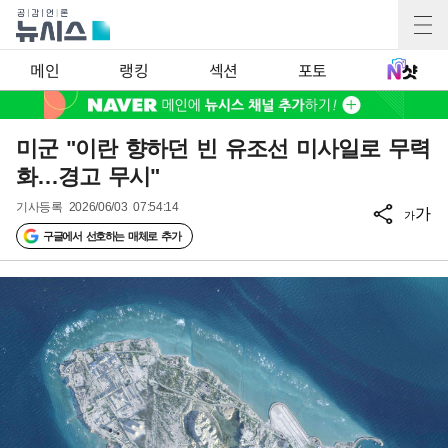
메인
랭킹
섹션
포토
미군 "이란 향하던 빈 유조선 미사일로 무력
화…경고 무시"
기사등록
2026/06/03 07:54:14
가
가
구글에서 선호하는 매체로 추가