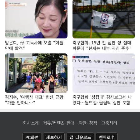
방은희, 母 고독사에 오열 "이틀
축구협회, 15년 전 심판 성 접대
만에 발견"
파문에 "현재는 내부 지침 준수"
김지수, '여행사 대표' 변신 근황
축구협회 '성접대' 감사보고서 나
"가볼 만하니…"
왔다…월드컵·올림픽 심판 포함
회사소개
제휴/컨텐츠 판매
약관·정책
고충처리
PC화면
제보하기
앱 다운로드
맨위로↑