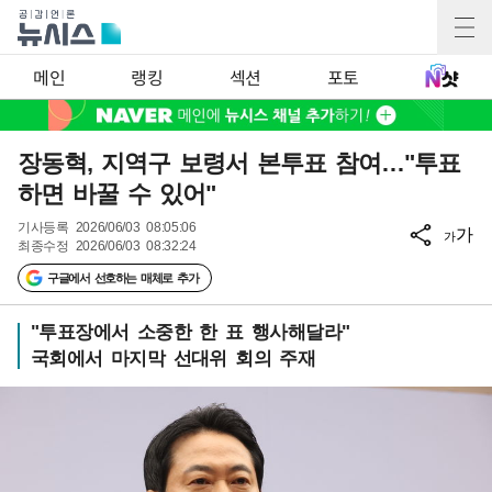
메인
랭킹
섹션
포토
장동혁, 지역구 보령서 본투표 참여…"투표
하면 바꿀 수 있어"
기사등록
2026/06/03 08:05:06
가
가
최종수정
2026/06/03 08:32:24
구글에서 선호하는 매체로 추가
"투표장에서 소중한 한 표 행사해달라"
국회에서 마지막 선대위 회의 주재