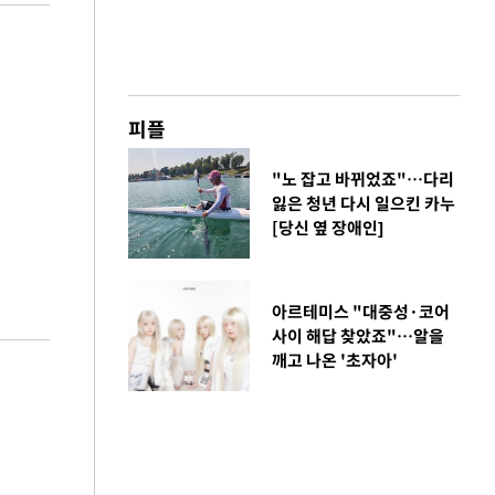
피플
"노 잡고 바뀌었죠"…다리
잃은 청년 다시 일으킨 카누
[당신 옆 장애인]
아르테미스 "대중성·코어
사이 해답 찾았죠"…알을
깨고 나온 '초자아'