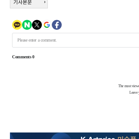
기사본문
3시간 전 >
여수 오동도 해상서 모터보트 전복…1명 사망·1명 실종
4시간 전 >
극한폭염 한풀 꺾이지만…'낮 최고 35도' 무더위, 열대야 계
날씨]
4시간 전 >
축구협회 "압수수색·성접대 논란 사과…쇄신의 기회로 삼겠
5시간 전 >
[속보]'압수수색·성접대 논란' 축구협회 "실망과 걱정 안겨드
8시간 전 >
'최고 37도' 폭염 지속…강원동해안 최대 150㎜ 비
10시간 전 >
[속보]뉴욕증시 상승 마감…S&P 0.6% 나스닥 1.3%↑
-22768초 전 >
이란 "호르무즈 재개방 합의 근접…美 배상 선행돼야"
-13815초 전 >
[속보]與최고위원 제주·인천 순회경선…박선원·최민희
한민수·김용 순
-13768초 전 >
[속보]김민석, 與 전대 당원투표 누적 득표율 45.42%로 
청래 44.56%
-13050초 전 >
[속보]與 대표 경선 제주·인천 당원투표…金 47.75%·
42.08%·宋 10.17%
-12584초 전 >
이강인 "아틀레티코 이적 기뻐…등번호 7번 의미보단 팀 
것"
-12519초 전 >
[속보]與 당대표 경선, 제주·인천 권리당원 투표 김민석 
-6293초 전 >
낮 최고 35도 '무더위'…동해안 시간당 30㎜ '강한 비'[내
-5563초 전 >
[속보]이강인 "감독님이 원하는 마음 느꼈고, 많은 트로피 
레티코 이적"
-5345초 전 >
수도권 40도 육박 '펄펄'…동해안 일부 지역엔 호의주의보
-4314초 전 >
온열질환 사망자 3명 늘어…누적 환자 3000명 돌파