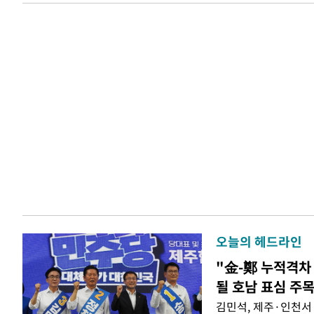
오늘의 헤드라인
"金-鄭 누적격차 
될 호남 표심 주
김민석, 제주·인천서 