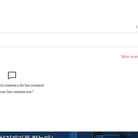
속[다음주
다"
려 죄송"
·서미화·
1위… 정
鄭
위해 뛸
승리
일날씨]
원해 아틀