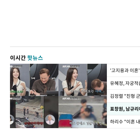
이시간
핫뉴스
'고지용과 이혼'
유혜정, 자궁적
김정렬 "친형 
하리수 "이혼 