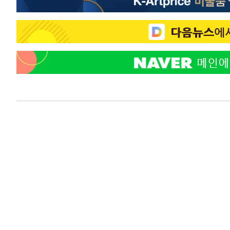
29분 전 >
강릉에 시간당 81.4㎜ 물폭탄…도로 잠기고 담벼락 붕괴
1시간 전 >
백운산서 80년근 천종산삼 9뿌리 발견…감정가 1.3억원
2시간 전 >
선재도서 해루질 나섰다 실종 60대, 닷새 만에 숨진 채 발견
2시간 전 >
남자 농구, 나고야 아시안게임서 '홈팀' 일본과 한일전
3시간 전 >
여수 오동도 해상서 모터보트 전복…1명 사망·1명 실종
4시간 전 >
극한폭염 한풀 꺾이지만…'낮 최고 35도' 무더위, 열대야 계
날씨]
4시간 전 >
축구협회 "압수수색·성접대 논란 사과…쇄신의 기회로 삼겠
5시간 전 >
[속보]'압수수색·성접대 논란' 축구협회 "실망과 걱정 안겨드
8시간 전 >
'최고 37도' 폭염 지속…강원동해안 최대 150㎜ 비
10시간 전 >
[속보]뉴욕증시 상승 마감…S&P 0.6% 나스닥 1.3%↑