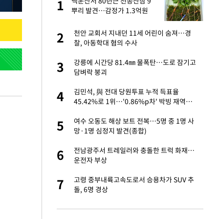
 출
백운산서 80년근 천종산삼 9
1
1
뿌리 발견…감정가 1.3억원
승연, 건강 괜찮나
천안 교회서 지내던 11세 어린이 숨져…경
2
2
찰, 아동학대 혐의 수사
절 태극기 현수막에
강릉에 시간당 81.4㎜ 물폭탄…도로 잠기고
3
3
담벼락 붕괴
 다 죽어"…전세금
김민석, 與 전대 당원투표 누적 득표율
4
4
45.42%로 1위…'0.86%p차' 박빙 재역전
(종합2보)
근조화환, 왜?[뉴
여수 오동도 해상 보트 전복…5명 중 1명 사
5
5
망·1명 심정지 발견(종합)
대 의혹'…2002
전남광주서 트레일러와 충돌한 트럭 화재…
6
6
운전자 부상
임서 '홈팀' 일본
고령 중부내륙고속도로서 승용차가 SUV 추
7
7
돌, 6명 경상