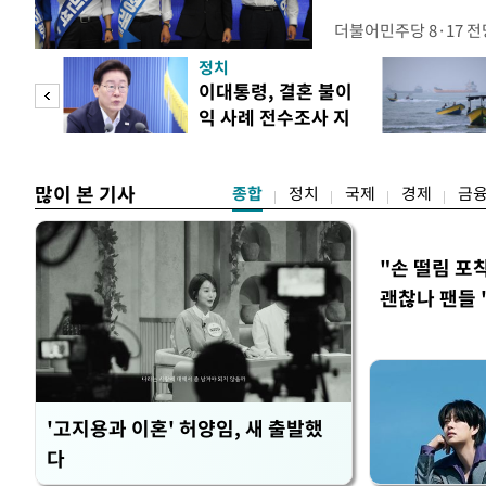
더불어민주당 8·17 
보가 8일 제주·인천 지
정치
다. 앞서 정청래 후보
희망
이대통령, 결혼 불이
·울산·경남 경선에서 1
각"
익 사례 전수조사 지
제주·인천 경선에서 이기
시
만 두 후보 간 누적 득표
많이 본 기사
종합
정치
국제
경제
금
"손 떨림 포
괜찮나 팬들 
'고지용과 이혼' 허양임, 새 출발했
다