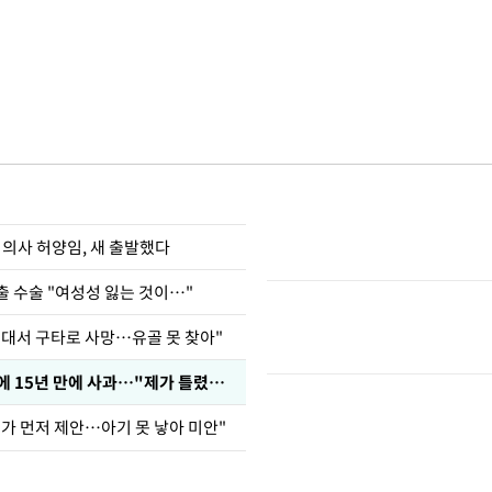
 의사 허양임, 새 출발했다
출 수술 "여성성 잃는 것이…"
군대서 구타로 사망…유골 못 찾아"
표창원, 남규리에 15년 만에 사과…"제가 틀렸습니다"
내가 먼저 제안…아기 못 낳아 미안"