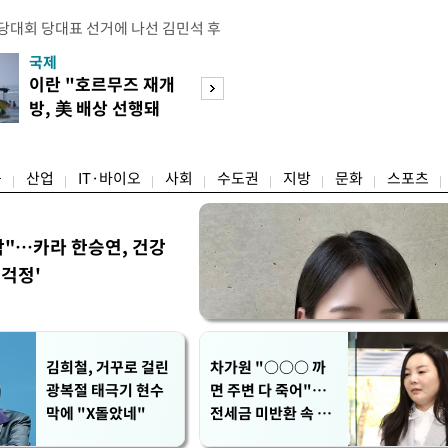
전당대회 당대표 선거에 나선 김민석 후
역 순회경선에서 '누적 1위'를 탈환했
국제
경제
 우세 지역으로 점쳐졌던 충청권과 부산
이란 "호르무즈 재개
세계식량가격 다
승 1패를 주고 받은 김 후보는 이날
방, 美 배상 선행돼
상승…곡물·설탕 
며 '2승 1패'로 앞서가게 됐다. 다
야"
썩'
율 차이가 '0.86%p'에 불과
융
산업
IT·바이오
사회
수도권
지방
문화
스포츠
착"…카라 한승연, 건강
'걱정'
김희철, 거꾸로 걸린
차가원 "○○○ 까
광복절 태극기 현수
면 주변 다 죽어"…
막에 "X돌았네"
전세금 미반환 속 녹
취 폭로 파장