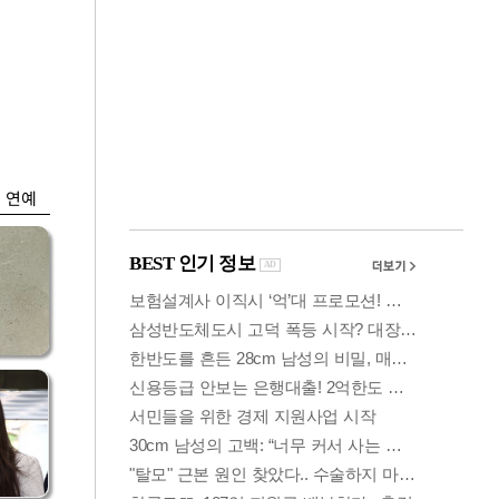
금융
시
다시 뛰는 코스닥…
'들
ETF 수익률 상위권
찍어
연예