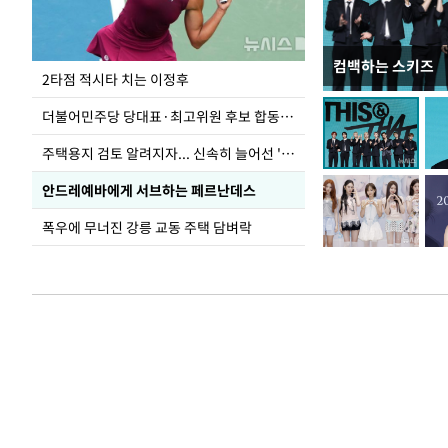
컴백하는 스키즈
이번주 국회에는 무
2타점 적시타 치는 이정후
더불어민주당 당대표·최고위원 후보 합동연설회
주택용지 검토 알려지자... 신속히 늘어선 '근조화환'
안드레예바에게 서브하는 페르난데스
폭우에 무너진 강릉 교동 주택 담벼락