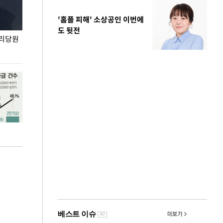
'홈플 피해' 소상공인 이번에
도 뒷전
권리당원
무더위 잊는 도심형 여름 축제 '2026 서울 바캉스
용산어린이정원 앞
페스티벌'