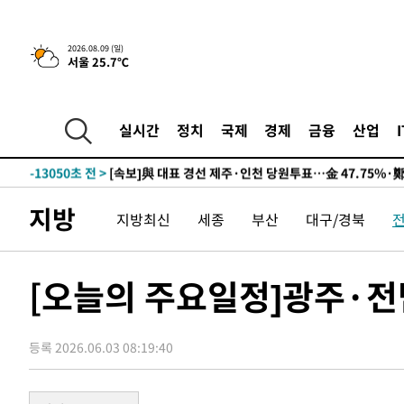
10시간 전 >
[속보]뉴욕증시 상승 마감…S&P 0.6% 나스닥 1.3%↑
2026.08.09 (일)
서울 25.7℃
-22768초 전 >
이란 "호르무즈 재개방 합의 근접…美 배상 선행돼야"
-13815초 전 >
[속보]與최고위원 제주·인천 순회경선…박선원·최민희
한민수·김용 순
-13768초 전 >
[속보]김민석, 與 전대 당원투표 누적 득표율 45.42%로 
실시간
정치
국제
경제
금융
산업
청래 44.56%
-13050초 전 >
[속보]與 대표 경선 제주·인천 당원투표…金 47.75%·
42.08%·宋 10.17%
-12584초 전 >
이강인 "아틀레티코 이적 기뻐…등번호 7번 의미보단 팀 
것"
-12519초 전 >
[속보]與 당대표 경선, 제주·인천 권리당원 투표 김민석 
지방
지방최신
세종
부산
대구/경북
-6293초 전 >
낮 최고 35도 '무더위'…동해안 시간당 30㎜ '강한 비'[내
-5563초 전 >
[속보]이강인 "감독님이 원하는 마음 느꼈고, 많은 트로피 
레티코 이적"
-5345초 전 >
수도권 40도 육박 '펄펄'…동해안 일부 지역엔 호의주의보
[오늘의 주요일정]광주·전
-4314초 전 >
온열질환 사망자 3명 늘어…누적 환자 3000명 돌파
29분 전 >
강릉에 시간당 81.4㎜ 물폭탄…도로 잠기고 담벼락 붕괴
등록 2026.06.03 08:19:40
1시간 전 >
백운산서 80년근 천종산삼 9뿌리 발견…감정가 1.3억원
2시간 전 >
선재도서 해루질 나섰다 실종 60대, 닷새 만에 숨진 채 발견
2시간 전 >
남자 농구, 나고야 아시안게임서 '홈팀' 일본과 한일전