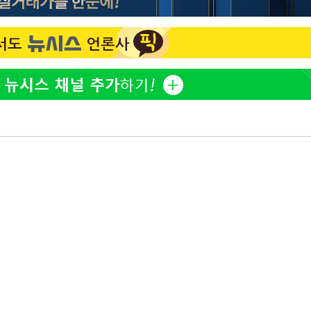
'고지용과 이혼' 허양임, 새
1
발했다
"손 떨림 포착"…카라 한
2
팬들 '걱정'
김희철, 거꾸로 걸린 광복
3
"X돌았네"
속[다음주
차가원 "○○○ 까면 주변
4
다"
미반환 속 녹취 폭로 파장
려 죄송"
용산어린이정원 앞 즐비한 
5
시스Pic]
외신 주목한 '축구협회 성접
6
한일월드컵까지 소환
남자 농구, 나고야 아시안게
7
과 한일전