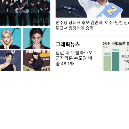
슨 일이? [뉴시스국회토pic]
민주당 당대표 후보 김민석, 제주·인천 
투표서 정청래에 승리
그래픽뉴스
집값 더 오를라…보
금자리론 수도권 비
중 48.1%