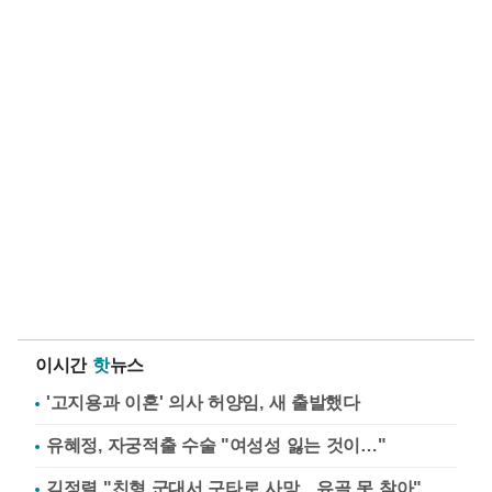
이시간
핫
뉴스
'고지용과 이혼' 의사 허양임, 새 출발했다
유혜정, 자궁적출 수술 "여성성 잃는 것이…"
김정렬 "친형 군대서 구타로 사망…유골 못 찾아"