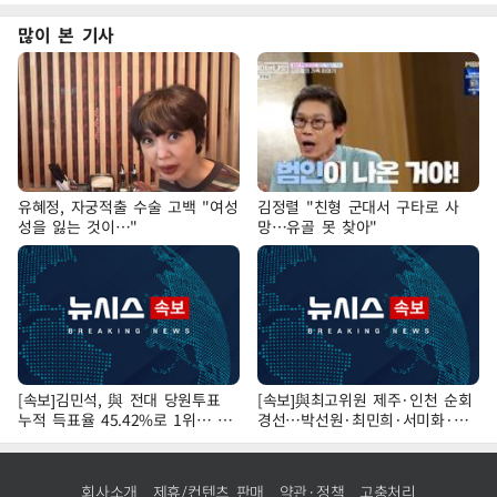
많이 본 기사
유혜정, 자궁적출 수술 고백 "여성
김정렬 "친형 군대서 구타로 사
성을 잃는 것이…"
망…유골 못 찾아"
[속보]김민석, 與 전대 당원투표
[속보]與최고위원 제주·인천 순회
누적 득표율 45.42%로 1위… 정
경선…박선원·최민희·서미화·한
청래 44.56%
민수·김용 순
회사소개
제휴/컨텐츠 판매
약관·정책
고충처리