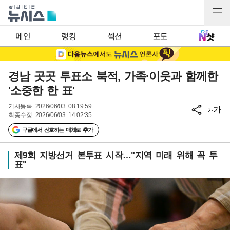
메인
랭킹
섹션
포토
경남 곳곳 투표소 북적, 가족·이웃과 함께한
'소중한 한 표'
기사등록
2026/06/03 08:19:59
가
가
최종수정
2026/06/03 14:02:35
구글에서 선호하는 매체로 추가
제9회 지방선거 본투표 시작…"지역 미래 위해 꼭 투
표"