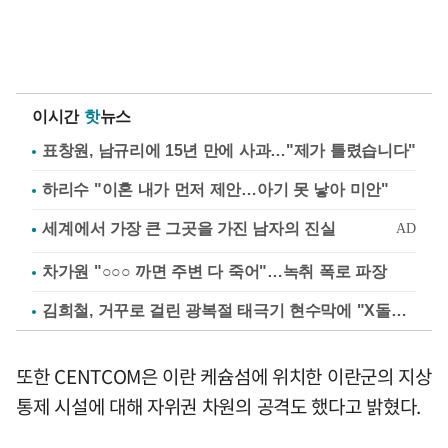
이시간
핫
뉴스
표창원, 남규리에 15년 만에 사과…"제가 틀렸습니다"
하리수 "이혼 내가 먼저 제안…아기 못 낳아 미안"
차가원 "○○○ 까면 주변 다 죽어"…녹취 폭로 파장
김희철, 거꾸로 걸린 광복절 태극기 현수막에 "X돌았네"
또한 CENTCOM은 이란 케슘섬에 위치한 이란군의 지상
통제 시설에 대해 자위권 차원의 공격도 했다고 밝혔다.