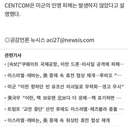
CENTCOM은 미군의 인명 피해는 발생하지 않았다고 설
명했다.
◎공감언론 뉴시스
aci27@newsis.com
관련기사
[속보]"쿠웨이트 국제공항, 이란 드론·미사일 공격에 피해 심각…운항 중단"
이스라엘·레바논, 美 중재 속 휴전 협상 재개…루비오 "헤즈볼라가 장애물"(종합)
미군 "이란 향하던 빈 유조선 미사일로 무력화…경고 무시"
美국무 "이란, 핵 보유땐 北보다 더 문제…핵 포기하면 제재완화"(종합)
트럼프 '교전 중단' 선언 후에도 이스라엘·헤즈볼라 충돌 계속
이스라엘·레바논, 美 중재 속 워싱턴 휴전 협상 재개