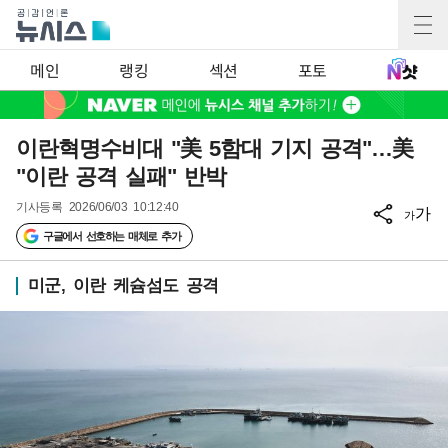
메인
랭킹
섹션
포토
이란혁명수비대 "美 5함대 기지 공격"…美
"이란 공격 실패" 반박
기사등록
2026/06/03 10:12:40
가
가
구글에서 선호하는 매체로 추가
미군, 이란 케슘섬도 공격