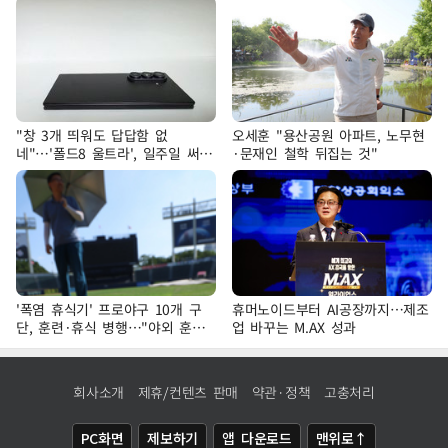
"창 3개 띄워도 답답함 없
오세훈 "용산공원 아파트, 노무현
네"…'폴드8 울트라', 일주일 써보
·문재인 철학 뒤집는 것"
니
'폭염 휴식기' 프로야구 10개 구
휴머노이드부터 AI공장까지…제조
단, 훈련·휴식 병행…"야외 훈련
업 바꾸는 M.AX 성과
해도 안전 최우선"
회사소개
제휴/컨텐츠 판매
약관·정책
고충처리
PC화면
제보하기
앱 다운로드
맨위로↑