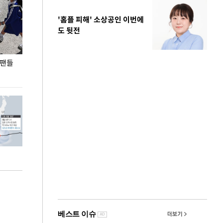
'홈플 피해' 소상공인 이번에
도 뒷전
 팬들
이 대통령, '청년 대책 속도 높여야…폭염 문제도
입추 코앞인데 전
총력 대응'