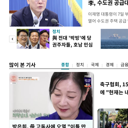
李, 수도권 공급
이재명 대통령이 7일 
열어 수도권 주택 공급
령은 이날 오후 2시 청
정치
를 비공개로 주재한다. 
"사적
與 전대 '박빙'에 당
공개 회의에서 "가용한
권주자들, 호남 민심
라"고 지시한 지 나흘 
 차
공략
많이 본 기사
종합
정치
국제
경제
금
축구협회, 1
에 "현재는 
방은희, 母 고독사에 오열 "이틀 만