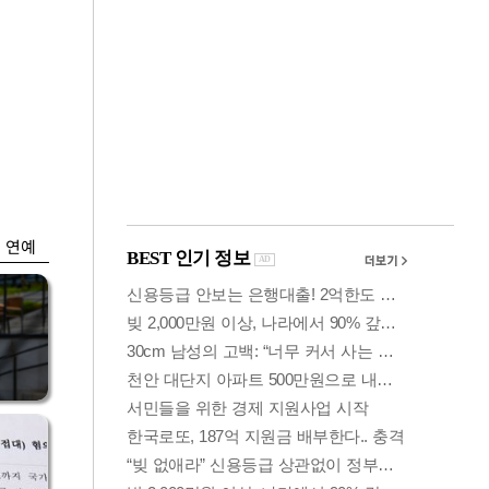
금융
땀이
외국인 폭풍매도에
설현
코스피 6200선 주저
앉아
연예