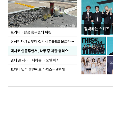
컴백하는 스키즈
입추 하루 앞둔 
트리니티항공 승무원의 워킹
폭염
삼성전자, 7일부터 갤럭시 Z 폴드8 울트라·폴드8·플립8 출시
멕시코 인플루언서, 라방 중 괴한 총격으로 사망
멀티 골 세리머니하는 리오넬 메시
오타니 멀티 홈런에도 다저스는 6연패