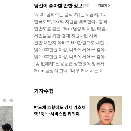
기자수첩
반도체 호황에도 경제 기초체
력 '뚝‘…서비스업 키워야