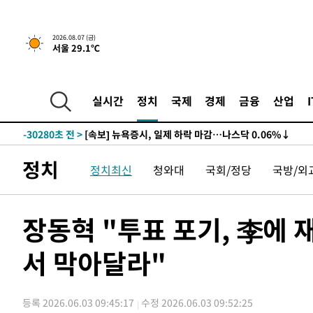
2026.08.07 (금)
서울 29.1℃
실시간
정치
국제
경제
금융
산업
-30280초 전 >
[속보] 뉴욕증시, 일제 하락 마감…나스닥 0.06%↓
정치
정치최신
청와대
국회/정당
국방/외
장동혁 "투표 포기, 李에 
서 막아달라"
등록 2026.06.03 09:45:17
수정 2026.06.03 09:52:25