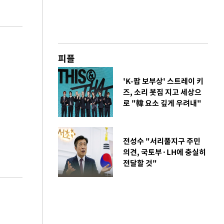
피플
'K-팝 보부상' 스트레이 키
즈, 소리 봇짐 지고 세상으
로 "韓 요소 깊게 우려내"
전성수 "서리풀지구 주민
의견, 국토부·LH에 충실히
전달할 것"