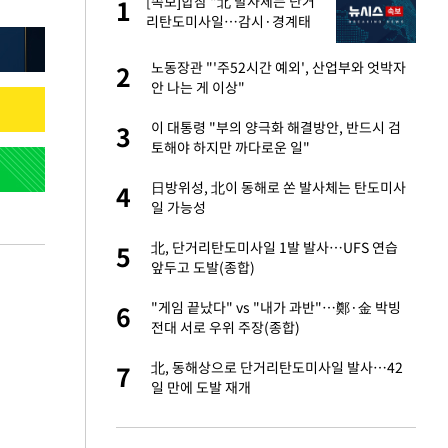
"이
[속보]합참 "北 발사체는 단거
1
1
리탄도미사일…감시·경계태
세 강화"
성 접대 파문에 "현
노동장관 "'주52시간 예외', 산업부와 엇박자
2
2
안 나는 게 이상"
신 근황 "가볼 만하
이 대통령 "부의 양극화 해결방안, 반드시 검
3
3
토해야 하지만 까다로운 일"
보고서 나왔다…월드
日방위성, 北이 동해로 쏜 발사체는 탄도미사
4
4
일 가능성
소…11일 재개·오
北, 단거리탄도미사일 1발 발사…UFS 연습
5
5
앞두고 도발(종합)
 단거리탄도미사
"게임 끝났다" vs "내가 과반"…鄭·金 박빙
6
6
전대 서로 우위 주장(종합)
출발…나스닥
北, 동해상으로 단거리탄도미사일 발사…42
7
7
일 만에 도발 재개