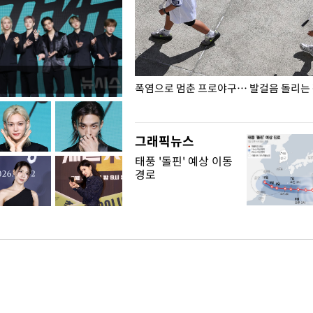
전남광주… 열화상 카메라에 담긴
폭염으로 멈춘 프로야구… 발걸음 돌리는
그래픽뉴스
태풍 '돌핀' 예상 이동
경로