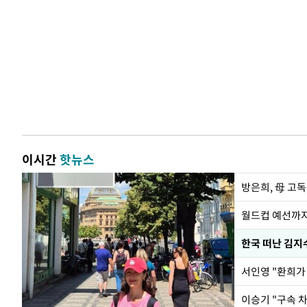
이시간
핫뉴스
방은희, 母 고독
월드컵 예선까지
한국 떠난 김지
서인영 "환희가
이승기 "구속 차