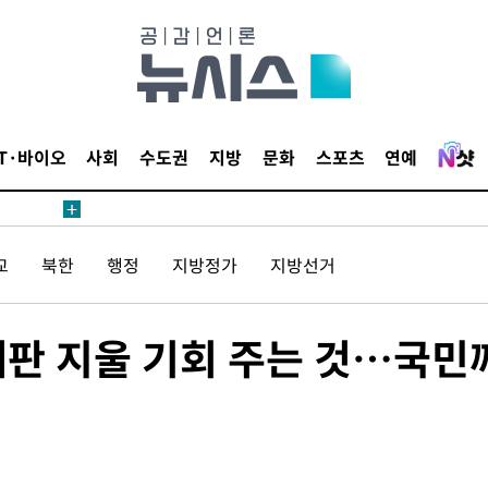
IT·바이오
사회
수도권
지방
문화
스포츠
연예
교
북한
행정
지방정가
지방선거
재판 지울 기회 주는 것…국민