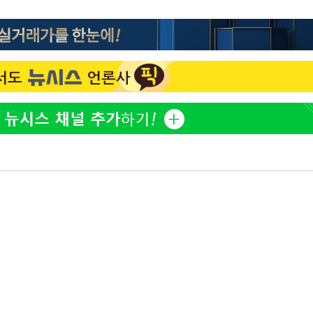
방은희, 母 고독사에 오열 
1
틀 만에 발견"
축구협회, 15년 전 심판 
2
재는 내부 지침 준수"
김지수, '여행사 대표' 변
3
니…"
축구협회 '성접대' 감사
4
컵·올림픽 심판 포함
프로야구 9일까지 폭염 취
5
후 7시 시작(종합)
[속보]합참 "北 발사체는
6
일…감시·경계태세 강화"
[속보] 뉴욕증시, 혼조 
7
0.3%↓, 다우 0.14%↑