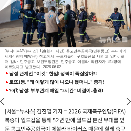
[부니아=AP/뉴시스] 1일(현지 시간) 콩고민주공화국(민주콩고) 부니아의
세계식량계획(WFP) 창고에서 근로자들이 구호물품을 내리고 있다. 로
저 캄바 민주콩고 보건부장관은 민주콩고 에볼라 확진자가 343명에
이르렀다고 발표했다. 2026.06.02.
[서울=뉴시스] 김진엽 기자 = 2026 국제축구연맹(FIFA)
북중미 월드컵을 통해 52년 만에 월드컵 본선 무대를 앞
둔 콩고민주공화국이 에볼라 바이러스 때문에 칠레 축구