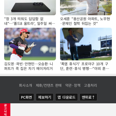
"창 3개 띄워도 답답함 없
오세훈 "용산공원 아파트, 노무현
네"…'폴드8 울트라', 일주일 써보
·문재인 철학 뒤집는 것"
니
김도영·곽빈·안현민…오승환·니
'폭염 휴식기' 프로야구 10개 구
퍼트가 콕 집은 차기 메이저리거
단, 훈련·휴식 병행…"야외 훈련
해도 안전 최우선"
회사소개
제휴/컨텐츠 판매
약관·정책
고충처리
PC화면
제보하기
앱 다운로드
맨위로↑
광
COPYRIGHTⓒ
NEWSIS
ALL RIGHTS RESERVED.
고
삭
제