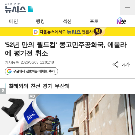
메인
랭킹
섹션
포토
'52년 만의 월드컵' 콩고민주공화국, 에볼라
에 평가전 취소
기사등록
2026/06/03 12:01:48
가
가
구글에서 선호하는 매체로 추가
칠레와의 친선 경기 무산돼
X