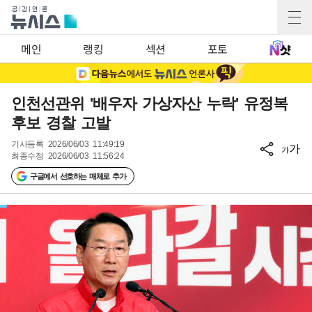
메인
랭킹
섹션
포토
인천선관위 '배우자 가상자산 누락' 유정복
후보 경찰 고발
기사등록
2026/06/03 11:49:19
가
가
최종수정
2026/06/03 11:56:24
구글에서 선호하는 매체로 추가