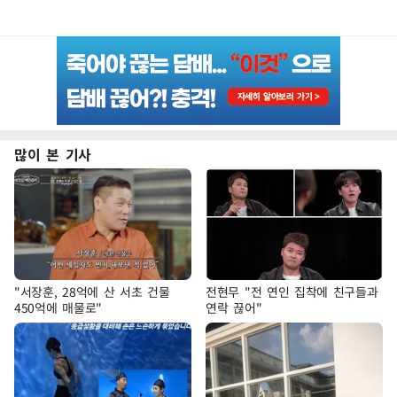
많이 본 기사
"서장훈, 28억에 산 서초 건물
전현무 "전 연인 집착에 친구들과
450억에 매물로"
연락 끊어"