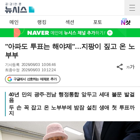
메인
랭킹
섹션
포토
"아파도 투표는 해야제"…지팡이 짚고 온 노
부부
기사등록
2026/06/03 10:06:46
가
가
최종수정
2026/06/03 10:12:24
구글에서 선호하는 매체로 추가
40년 만의 광주·전남 행정통합 앞두고 세대 불문 발걸
음
두 손 꼭 잡고 온 노부부에 밤잠 설친 생애 첫 투표까
지