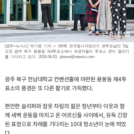
[광주=뉴시스] 박기웅 기자 = 제9회 전국동시지방선거 본투표날인 3일
오전 광주 북구 용봉동 제4투표소에서 유권자들이 투표소 문이 열리기
를 기다리고 있다. 2026.06.03.
pboxer@newsis.com
광주 북구 전남대학교 컨벤션홀에 마련된 용봉동 제4투
표소의 풍경은 또 다른 활기로 가득했다.
편안한 슬리퍼와 잠옷 차림의 젊은 청년부터 이웃과 함
께 새벽 운동을 마치고 온 어르신들 사이에서, 유독 긴장
된 표정으로 차례를 기다리는 10대 청소년이 눈에 띄었
다.