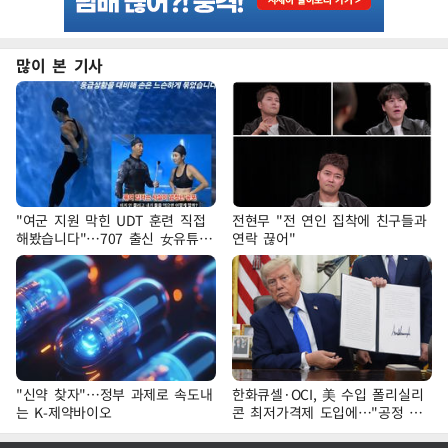
많이 본 기사
"여군 지원 막힌 UDT 훈련 직접
전현무 "전 연인 집착에 친구들과
해봤습니다"…707 출신 女유튜버
연락 끊어"
'완벽 소화'
"신약 찾자"…정부 과제로 속도내
한화큐셀·OCI, 美 수입 폴리실리
는 K-제약바이오
콘 최저가격제 도입에…"공정 경
쟁·수익성 개선 환영"