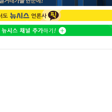
'고지용과 이혼' 허양임, 새
1
발했다
"손 떨림 포착"…카라 한
2
팬들 '걱정'
김희철, 거꾸로 걸린 광복
3
"X돌았네"
속[다음주
'덜 똘똘한 한 채' 시대 
4
에 쏠리는 관심[세제 개편,
다"
려 죄송"
차가원 "○○○ 까면 주변
5
미반환 속 녹취 폭로 파장
외신 주목한 '축구협회 성접
6
한일월드컵까지 소환
용산어린이정원 앞 즐비한 
7
시스Pic]