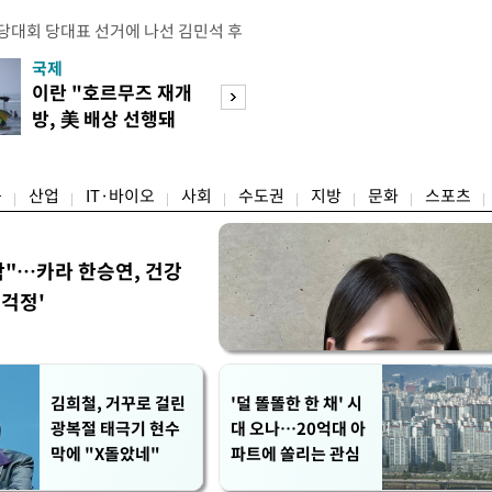
전당대회 당대표 선거에 나선 김민석 후
역 순회경선에서 '누적 1위'를 탈환했
국제
경제
 우세 지역으로 점쳐졌던 충청권과 부산
이란 "호르무즈 재개
세계식량가격 다
승 1패를 주고 받은 김 후보는 이날
방, 美 배상 선행돼
상승…곡물·설탕 
며 '2승 1패'로 앞서가게 됐다. 다
야"
썩'
율 차이가 '0.86%p'에 불과
융
산업
IT·바이오
사회
수도권
지방
문화
스포츠
착"…카라 한승연, 건강
'걱정'
김희철, 거꾸로 걸린
'덜 똘똘한 한 채' 시
광복절 태극기 현수
대 오나…20억대 아
막에 "X돌았네"
파트에 쏠리는 관심