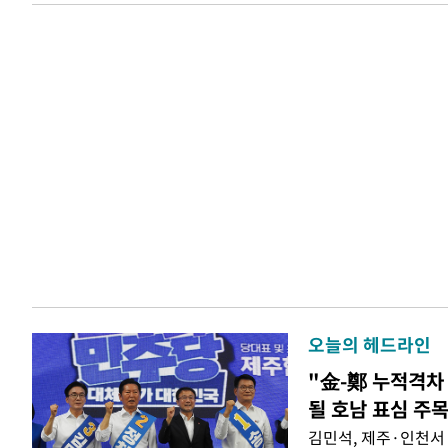
오늘의 헤드라인
"金-鄭 누적격차 
될 호남 표심 주
김민석, 제주·인천서 