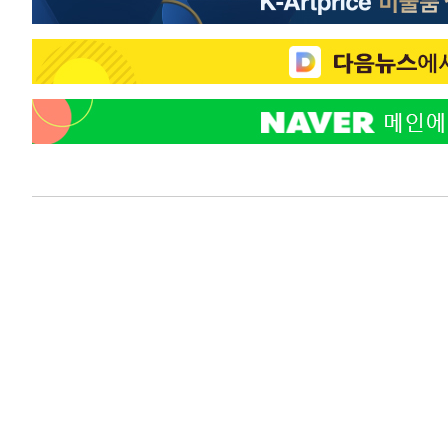
-8266초 전 >
온열질환 사망자 3명 늘어…누적 환자 3000명 돌파
-2211초 전 >
강릉에 시간당 81.4㎜ 물폭탄…도로 잠기고 담벼락 붕괴
28분 전 >
백운산서 80년근 천종산삼 9뿌리 발견…감정가 1.3억원
1시간 전 >
선재도서 해루질 나섰다 실종 60대, 닷새 만에 숨진 채 발견
1시간 전 >
남자 농구, 나고야 아시안게임서 '홈팀' 일본과 한일전
1시간 전 >
여수 오동도 해상서 모터보트 전복…1명 사망·1명 실종
3시간 전 >
극한폭염 한풀 꺾이지만…'낮 최고 35도' 무더위, 열대야 계
날씨]
3시간 전 >
축구협회 "압수수색·성접대 논란 사과…쇄신의 기회로 삼겠
4시간 전 >
[속보]'압수수색·성접대 논란' 축구협회 "실망과 걱정 안겨드
7시간 전 >
'최고 37도' 폭염 지속…강원동해안 최대 150㎜ 비
9시간 전 >
[속보]뉴욕증시 상승 마감…S&P 0.6% 나스닥 1.3%↑