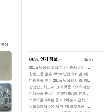
금융
시
다시 뛰는 코스닥…
'들
ETF 수익률 상위권
찍어
연예