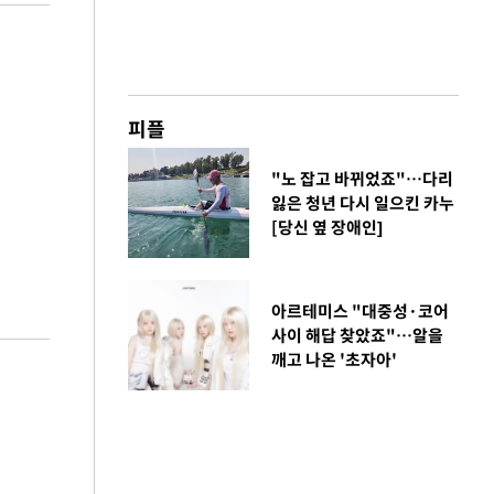
피플
"노 잡고 바뀌었죠"…다리
잃은 청년 다시 일으킨 카누
[당신 옆 장애인]
아르테미스 "대중성·코어
사이 해답 찾았죠"…알을
깨고 나온 '초자아'