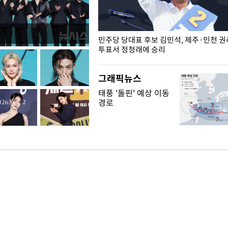
슨 일이? [뉴시스국회토pic]
민주당 당대표 후보 김민석, 제주·인천 
투표서 정청래에 승리
그래픽뉴스
태풍 '돌핀' 예상 이동
경로