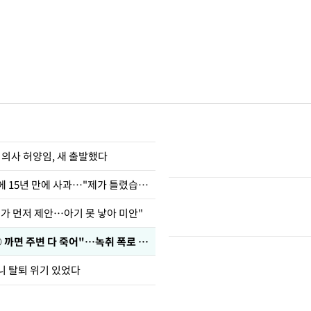
 의사 허양임, 새 출발했다
표창원, 남규리에 15년 만에 사과…"제가 틀렸습니다"
내가 먼저 제안…아기 못 낳아 미안"
차가원 "○○○ 까면 주변 다 죽어"…녹취 폭로 파장
니 탈퇴 위기 있었다