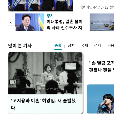
더불어민주당 8·17 
보가 8일 제주·인천 지
정치
다. 앞서 정청래 후보
희망
이대통령, 결혼 불이
·울산·경남 경선에서 1
각"
익 사례 전수조사 지
제주·인천 경선에서 이기
시
만 두 후보 간 누적 득표
많이 본 기사
종합
정치
국제
경제
금
"손 떨림 포
괜찮나 팬들 
'고지용과 이혼' 허양임, 새 출발했
다