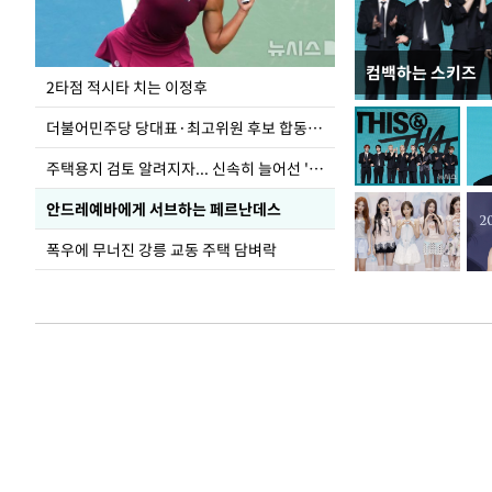
컴백하는 스키즈
이번주 국회에는 무
2타점 적시타 치는 이정후
더불어민주당 당대표·최고위원 후보 합동연설회
주택용지 검토 알려지자... 신속히 늘어선 '근조화환'
안드레예바에게 서브하는 페르난데스
폭우에 무너진 강릉 교동 주택 담벼락