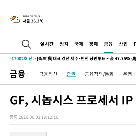
2026.08.08 (토)
서울 26.3℃
9시간 전 >
[속보]뉴욕증시 상승 마감…S&P 0.6% 나스닥 1.3%↑
-26720초 전 >
이란 "호르무즈 재개방 합의 근접…美 배상 선행돼야"
-17767초 전 >
[속보]與최고위원 제주·인천 순회경선…박선원·최민희
실시간
정치
국제
경제
금융
산업
한민수·김용 순
-17720초 전 >
[속보]김민석, 與 전대 당원투표 누적 득표율 45.42%로 
청래 44.56%
-17002초 전 >
[속보]與 대표 경선 제주·인천 당원투표…金 47.75%·
42.08%·宋 10.17%
-16536초 전 >
이강인 "아틀레티코 이적 기뻐…등번호 7번 의미보단 팀 
금융
것"
금융최신
증권
금융정책/통화
은행
-16471초 전 >
[속보]與 당대표 경선, 제주·인천 권리당원 투표 김민석 
-10245초 전 >
낮 최고 35도 '무더위'…동해안 시간당 30㎜ '강한 비'[
-9515초 전 >
[속보]이강인 "감독님이 원하는 마음 느꼈고, 많은 트로피 
GF, 시놉시스 프로세서 I
레티코 이적"
-9297초 전 >
수도권 40도 육박 '펄펄'…동해안 일부 지역엔 호의주의보
-8266초 전 >
온열질환 사망자 3명 늘어…누적 환자 3000명 돌파
-2211초 전 >
강릉에 시간당 81.4㎜ 물폭탄…도로 잠기고 담벼락 붕괴
등록 2026.06.03 19:12:16
28분 전 >
백운산서 80년근 천종산삼 9뿌리 발견…감정가 1.3억원
1시간 전 >
선재도서 해루질 나섰다 실종 60대, 닷새 만에 숨진 채 발견