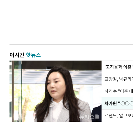
이시간
핫뉴스
'고지용과 이혼'
하리수 "이혼 
르센느, 알고보