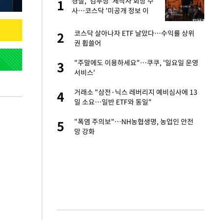
 출
경찰, '김부장' 제작사 회장 수
1
1
사…코스닥 '미공개 정보 이
용' 의혹
승연, 건강 괜찮나
코스닥 살아나자 ETF 날았다…수익률 상위
2
2
권 휩쓸어
절 태극기 현수막에
"주말에도 이용하세요"…쿠쿠, '일요일 운영
3
3
서비스'
오나…20억대 아파트
거래소 "삼전·닉스 레버리지 예비심사에 13
4
4
 그 이후②]
일 소요…일반 ETF와 동일"
 다 죽어"…전세금
"폭염 주의보"…NH농협생명, 농업인 안전
5
5
망 강화
대 의혹'…2002
6
근조화환, 왜?[뉴
7