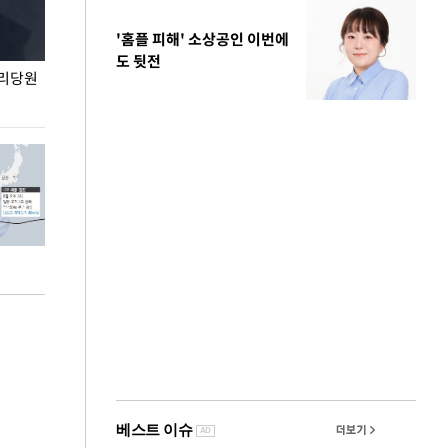
'홈플 피해' 소상공인 이번에
도 뒷전
권리당원
무더위 잊는 도심형 여름 축제 '2026 서울 바캉스
용산어린이정원 앞
페스티벌'