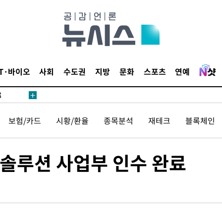
·서미화·
IT·바이오
사회
수도권
지방
문화
스포츠
연예
1위… 정
鄭
위해 뛸
보험/카드
시황/환율
종목분석
재테크
블록체인
승리
내일날씨]
원해 아틀
P 솔루션 사업부 인수 완료