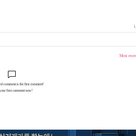
속[다음주
다"
려 죄송"
·서미화·
1위… 정
鄭
위해 뛸
승리
내일날씨]
원해 아틀