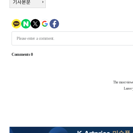
기사본문
1시간 전 >
남자 농구, 나고야 아시안게임서 '홈팀' 일본과 한일전
1시간 전 >
여수 오동도 해상서 모터보트 전복…1명 사망·1명 실종
3시간 전 >
극한폭염 한풀 꺾이지만…'낮 최고 35도' 무더위, 열대야 계
날씨]
3시간 전 >
축구협회 "압수수색·성접대 논란 사과…쇄신의 기회로 삼겠
4시간 전 >
[속보]'압수수색·성접대 논란' 축구협회 "실망과 걱정 안겨드
7시간 전 >
'최고 37도' 폭염 지속…강원동해안 최대 150㎜ 비
9시간 전 >
[속보]뉴욕증시 상승 마감…S&P 0.6% 나스닥 1.3%↑
-26720초 전 >
이란 "호르무즈 재개방 합의 근접…美 배상 선행돼야"
-17767초 전 >
[속보]與최고위원 제주·인천 순회경선…박선원·최민희
한민수·김용 순
-17720초 전 >
[속보]김민석, 與 전대 당원투표 누적 득표율 45.42%로 
청래 44.56%
-17002초 전 >
[속보]與 대표 경선 제주·인천 당원투표…金 47.75%·
42.08%·宋 10.17%
-16536초 전 >
이강인 "아틀레티코 이적 기뻐…등번호 7번 의미보단 팀 
것"
-16471초 전 >
[속보]與 당대표 경선, 제주·인천 권리당원 투표 김민석 
-10245초 전 >
낮 최고 35도 '무더위'…동해안 시간당 30㎜ '강한 비'[
-9515초 전 >
[속보]이강인 "감독님이 원하는 마음 느꼈고, 많은 트로피 
레티코 이적"
-9297초 전 >
수도권 40도 육박 '펄펄'…동해안 일부 지역엔 호의주의보