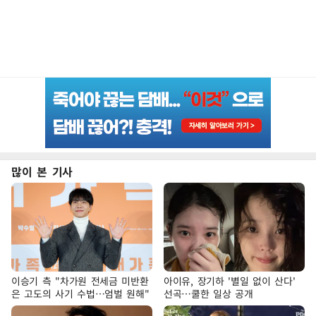
많이 본 기사
이승기 측 "차가원 전세금 미반환
아이유, 장기하 '별일 없이 산다'
은 고도의 사기 수법…엄벌 원해"
선곡…쿨한 일상 공개