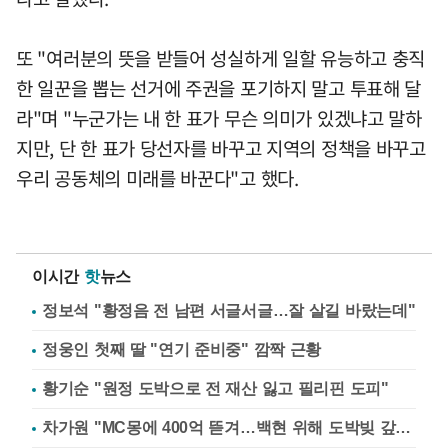
또 "여러분의 뜻을 받들어 성실하게 일할 유능하고 충직
한 일꾼을 뽑는 선거에 주권을 포기하지 말고 투표해 달
라"며 "누군가는 내 한 표가 무슨 의미가 있겠냐고 말하
지만, 단 한 표가 당선자를 바꾸고 지역의 정책을 바꾸고
우리 공동체의 미래를 바꾼다"고 했다.
이시간
핫
뉴스
정보석 "황정음 전 남편 서글서글…잘 살길 바랐는데"
정웅인 첫째 딸 "연기 준비중" 깜짝 근황
황기순 "원정 도박으로 전 재산 잃고 필리핀 도피"
차가원 "MC몽에 400억 뜯겨…백현 위해 도박빚 갚아줘"