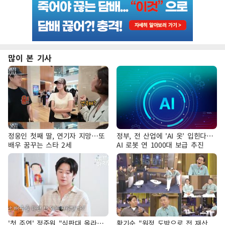
많이 본 기사
정웅인 첫째 딸, 연기자 지망…또
정부, 전 산업에 'AI 옷' 입힌다…
배우 꿈꾸는 스타 2세
AI 로봇 연 1000대 보급 추진
'첫 주연' 정준원 "심판대 올라…
황기순 "원정 도박으로 전 재산