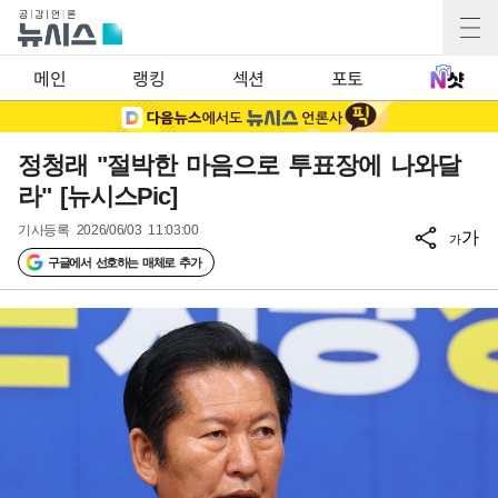
메인
랭킹
섹션
포토
정청래 "절박한 마음으로 투표장에 나와달
라" [뉴시스Pic]
기사등록
2026/06/03 11:03:00
가
가
구글에서 선호하는 매체로 추가