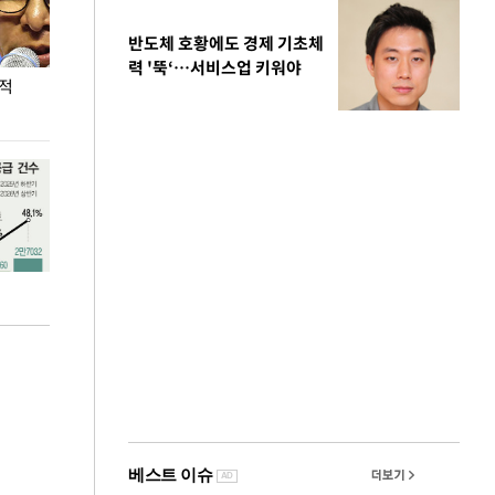
반도체 호황에도 경제 기초체
력 '뚝‘…서비스업 키워야
누적
용산·강남·서초 유휴부지까지…세제 이은 '영끌'
폭염 속 주말 풍
공급대책 윤곽