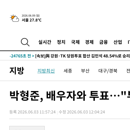
5시간 전 >
[속보]美중부 사령관, 이스라엘 긴급방문 다중화된 전선 상황
2026.08.09 (일)
서울 27.8℃
-29793초 전 >
이강인 ATM 입단식에 '상암벌 들썩'…"세계적인 선수 
-28789초 전 >
태풍 돌핀, 중 저장성 타이저우시 해안에 상륙 (1보)
-26135초 전 >
AT마드리드 데뷔 앞둔 이강인, 맨시티전 선발 대신 '벤치 
실시간
정치
국제
경제
금융
산업
-24765초 전 >
[속보]與 강원·TK 당원투표 합산 김민석 48.54%로 
44.40%
-24099초 전 >
與 강원·TK 당원투표 합산 김민석 46.01%로 승리…정
44.53%
-23939초 전 >
[속보]與전대 권리당원투표…강원·경북 김민석, 대구 정
지방
지방최신
세종
부산
대구/경북
-23746초 전 >
[속보]與 당대표 경선, 경북 권리당원 투표 김민석 47.3
45.71%
-23648초 전 >
[속보]與 당대표 경선, 대구 권리당원 투표 정청래 47.8
46.35%
-23445초 전 >
[속보]與 당대표 경선, 강원 권리당원 투표 김민석 승리…5
박형준, 배우자와 투표…"
득표
-21363초 전 >
"일본축구협회, 대한축구협회 성 접대 의혹 심판 조사"
-14005초 전 >
[속보]장은수, KLPGA 제주삼다수 역전 우승…데뷔 10년
정상
등록 2026.06.03 11:57:24
수정 2026.06.03 12:04:24
-9370초 전 >
"얼마나 더웠으면"…안동 물길공원서 헤엄친 구렁이 '소동
-9297초 전 >
손흥민, 68분 뛰고 2경기 침묵…LAFC, 톨루카에 1-0 승리
-8569초 전 >
'2경기 연속 침묵' 손흥민, 톨루카전 68분만 뛰고 슈팅 0개