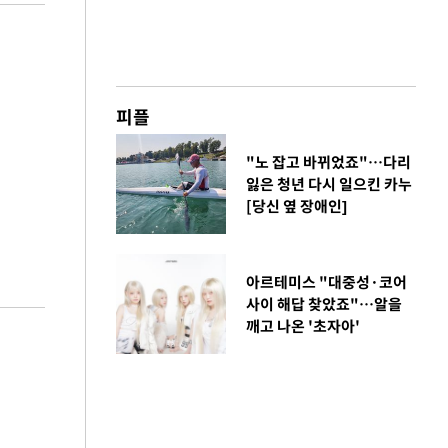
피플
"노 잡고 바뀌었죠"…다리
잃은 청년 다시 일으킨 카누
[당신 옆 장애인]
아르테미스 "대중성·코어
사이 해답 찾았죠"…알을
깨고 나온 '초자아'