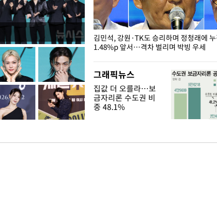
 드러난 홍제천…물고기 떼죽음
김민석, 강원·TK도 승리하며 정청래에 
1.48%p 앞서…격차 벌리며 박빙 우세
그래픽뉴스
집값 더 오를라…보
금자리론 수도권 비
중 48.1%