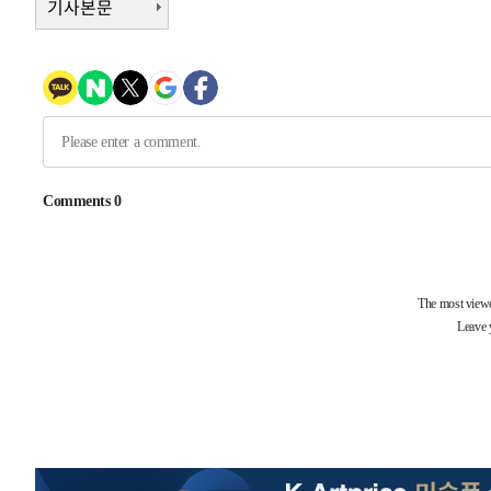
기사본문
-7321초 전 >
이강인, 오늘 서울서 AT마드리드 입단식…'전례 없는 특급
1시간 전 >
'여긴 20도, 저긴 50도'…열화상 카메라로 본 폭염 저감시설 
1시간 전 >
콜롬비아 신임 우파 대통령 취임 하루만에 차량폭탄 폭발 사건
3시간 전 >
튀르키예 외무장관, "메카 3국 방위협정은 이란이 목표 아냐 "
4시간 전 >
이군이 불법 군시설 건설한 레바논 남부에서 레바논군 3명 폭
5시간 전 >
[속보]美중부 사령관, 이스라엘 긴급방문 다중화된 전선 상황
-29793초 전 >
이강인 ATM 입단식에 '상암벌 들썩'…"세계적인 선수 
-28789초 전 >
태풍 돌핀, 중 저장성 타이저우시 해안에 상륙 (1보)
-26135초 전 >
AT마드리드 데뷔 앞둔 이강인, 맨시티전 선발 대신 '벤치 
-24765초 전 >
[속보]與 강원·TK 당원투표 합산 김민석 48.54%로 
44.40%
-24099초 전 >
與 강원·TK 당원투표 합산 김민석 46.01%로 승리…정
44.53%
-23939초 전 >
[속보]與전대 권리당원투표…강원·경북 김민석, 대구 정
-23746초 전 >
[속보]與 당대표 경선, 경북 권리당원 투표 김민석 47.3
45.71%
-23648초 전 >
[속보]與 당대표 경선, 대구 권리당원 투표 정청래 47.8
46.35%
-23445초 전 >
[속보]與 당대표 경선, 강원 권리당원 투표 김민석 승리…5
득표
-21363초 전 >
"일본축구협회, 대한축구협회 성 접대 의혹 심판 조사"