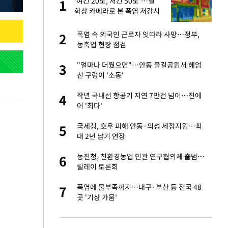
'여긴 20도, 저긴 50도'…열
1
1
라"
화상 카메라로 본 폭염 저감시
설 '온도차'
톨루카전 선발 출
폭염 속 외국인 근로자 잇따라 사망…정부,
2
2
농축업 현장 점검
마드리드 입단
"얼마나 더웠으면"…안동 물길공원서 헤엄
3
3
친 구렁이 '소동'
'…열화상 카메라로 본
작년 국내선 항공기 지연 7만건 넘어…진에
4
4
어 '최다'
"여기까지만 하자"
국세청, 호우 피해 안동·의성 세정지원…최
5
5
대 2년 납기 연장
침묵…LAFC, 톨루
농진청, 친환경농업 민관 연구협의체 출범…
6
6
릴레이 토론회
잔 정유시설서 화재
폭염에 물부족까지…대구·부산 등 전국 48
7
7
곳 '기상 가뭄'