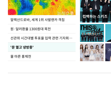
컴백하는 스키즈
극한 폭염에 바닥
알렉산드로바, 세계 1위 사발렌카 격침
도
원·달러환율 1300원대 목전
선관위 시간대별 투표율 입력 관련 기자회견하는 주진우 의원
'문 열고 냉방중'
물 마른 홍제천