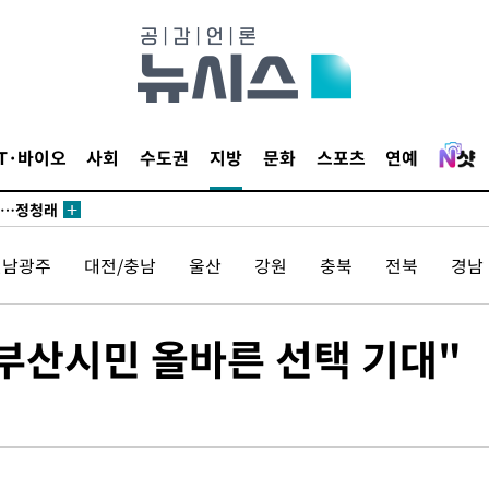
 논의
되길"
시작'
IT·바이오
사회
수도권
지방
문화
스포츠
연예
승리…정청래
청래
청래 승리
전남광주
대전/충남
울산
강원
충북
전북
경남
7%·정청래
2%·김민석
0.30%
부산시민 올바른 선택 기대"
 차에 첫
'
(종합)