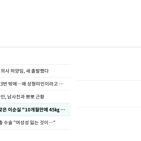
 의사 허양임, 새 출발했다
장영란 "쌍커풀 3번 밖에…왜 성형미인이라고 하냐"
아인, 남사친과 뽀뽀 근황
다이어트 주사 맞은 이순실 "10개월만에 45㎏ 감량"
출 수술 "여성성 잃는 것이…"