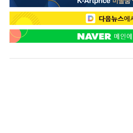
-14005초 전 >
[속보]장은수, KLPGA 제주삼다수 역전 우승…데뷔 10년
정상
-9370초 전 >
"얼마나 더웠으면"…안동 물길공원서 헤엄친 구렁이 '소동
-9297초 전 >
손흥민, 68분 뛰고 2경기 침묵…LAFC, 톨루카에 1-0 승리
-8569초 전 >
'2경기 연속 침묵' 손흥민, 톨루카전 68분만 뛰고 슈팅 0개
-7321초 전 >
이강인, 오늘 서울서 AT마드리드 입단식…'전례 없는 특급
1시간 전 >
'여긴 20도, 저긴 50도'…열화상 카메라로 본 폭염 저감시설 
1시간 전 >
콜롬비아 신임 우파 대통령 취임 하루만에 차량폭탄 폭발 사건
3시간 전 >
튀르키예 외무장관, "메카 3국 방위협정은 이란이 목표 아냐 "
4시간 전 >
이군이 불법 군시설 건설한 레바논 남부에서 레바논군 3명 폭
5시간 전 >
[속보]美중부 사령관, 이스라엘 긴급방문 다중화된 전선 상황