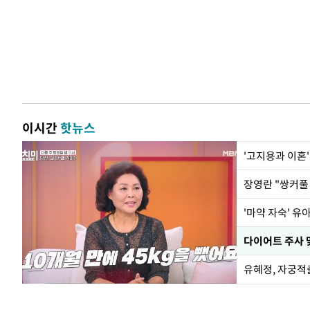
이시간
핫뉴스
'고지용과 이혼'
'마약 자숙' 유
유혜정, 자궁적