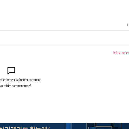
대우'
'온도차'
 밝혀
발로 부상
 논의
되길"
시작'
승리…정청래
청래
청래 승리
7%·정청래
2%·김민석
0.30%