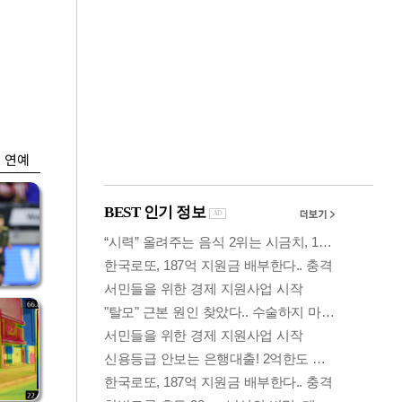
금융
박
변동성 커진 코스
연
피…거래대금 올해
최저
연예