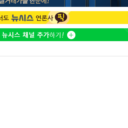
한정수 "황정민 선배만 피
1
해…떳떳하면 신분 공개하
 차에 첫
'
LAFC 손흥민, 리그스컵 
2
(종합)
격…득점포 재가동 도전
이강인, 오늘 서울서 AT
3
대우'
식…'전례 없는 특급대우'
'온도차'
'여긴 20도, 저긴 50도
4
폭염 저감시설 '온도차'
 밝혀
제니, 동거 여부 물음에 
발로 부상
5
웃음
 논의
손흥민, 68분 뛰고 2경기 
6
카에 1-0 승리(종합)
사우디 남서부 아람코 자
7