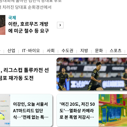
전당대회에 출마한 김민석 당대표 후보
서 치러진 당대표 순회경선에서
표)를 얻어 상대 경쟁주자인 정청래 후보
국제
경제
) 차로 제치고 1위를 차지했다. 전날 제주
이란, 호르무즈 개방
세제·토허제 엇
서도 김 후보가 앞섰다. 이에 따라 누
에 미군 철수 등 요구
자…실거주 유예 
에서도 김 후보(46.01%)가
장 검토
융
산업
IT·바이오
사회
수도권
지방
문화
스포츠
민, 리그스컵 톨루카전 선
점포 재가동 도전
이강인, 오늘 서울서
'여긴 20도, 저긴 50
AT마드리드 입단
도'…열화상 카메라
식…'전례 없는 특급
로 본 폭염 저감시설
대우'
'온도차'