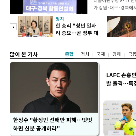
더불어민주당 8·17 
가 강원·대구·경북에
48.54%(1만8977
정치
를 1622표(4.14%p
만 피
한 총리 "청년 일자
·인천 권리당원 투표에
리 중요…곧 정부 대
적 합산(가중치 미반영)
공개
책"
많이 본 기사
종합
정치
국제
경제
금
LAFC 손흥
발 출격…득
한정수 "황정민 선배만 피해…떳떳
하면 신분 공개하라"