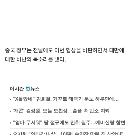
중국 정부는 전날에도 이번 협상을 비판하면서 대만에
대한 비난의 목소리를 냈다.
이시간
핫
뉴스
"X돌았네" 김희철, 거꾸로 태극기 분노 하루만에…
'개콘' 김성원, 오늘 모친상…슬픔 속 빈소 지켜
"엄마 무서워" 딸 절규에도 만취 질주…예비신랑 참변
오지헌 "일타강사 父…100평 수영장 딸린 집 살았다"