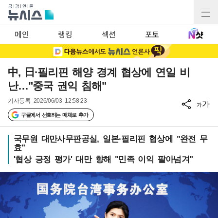
메인
랭킹
섹션
포토
中, 日·필리핀 해양 경계 협상에 연일 비
난…"중국 권익 침해"
기사등록
2026/06/03 12:58:23
가
가
구글에서 선호하는 매체로 추가
국무원 대만사무판공실, 일본·필리핀 협상에 "완전 무
효"
'협상 긍정 평가' 대만 향해 "민족 이익 팔아넘겨"