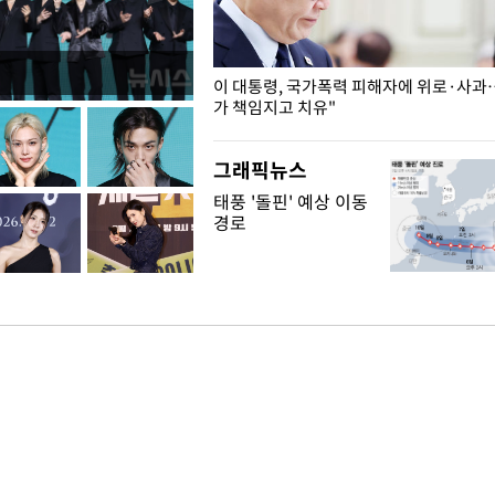
개구리밥
이 대통령, 국가폭력 피해자에 위로·사과
가 책임지고 치유"
그래픽뉴스
태풍 '돌핀' 예상 이동
경로