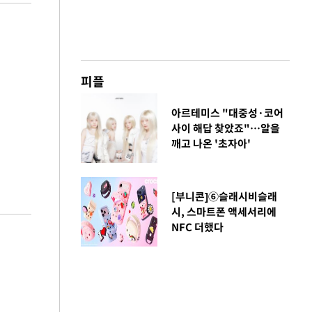
피플
아르테미스 "대중성·코어
사이 해답 찾았죠"…알을
깨고 나온 '초자아'
[부니콘]⑥슬래시비슬래
시, 스마트폰 액세서리에
NFC 더했다