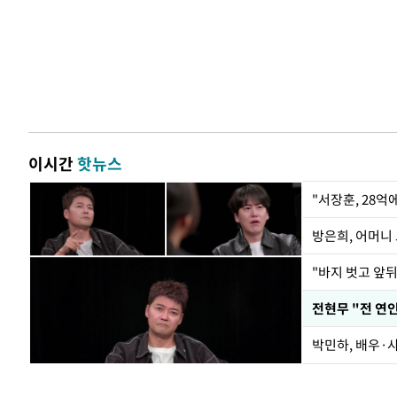
이시간
핫뉴스
"서장훈, 28억
방은희, 어머니 
"바지 벗고 앞
전현무 "전 연
박민하, 배우·