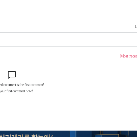
출발
개장
3명은 중태
에서 두차
부장 기소
"
협회
 교수…이
 절차 개시
액
 사망