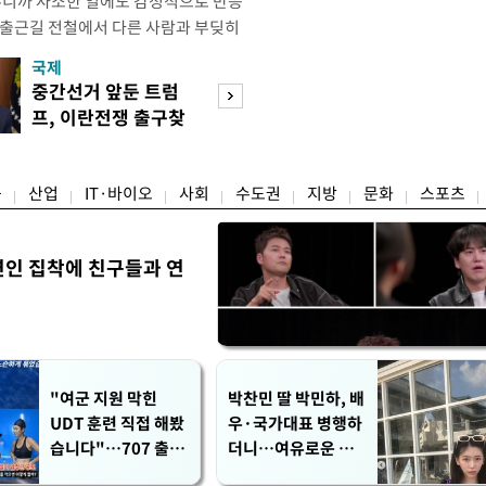
우니까 사소한 일에도 감정적으로 반응
 출근길 전철에서 다른 사람과 부딪히
서 있으면 짜증이 확 올라오더라고요."
국제
경제
유례없는 폭염이 이어지면서 사소한 자극
중간선거 앞둔 트럼
구윤철 "실거주 3
나 감정적으로 반응하는 사람이 늘고
프, 이란전쟁 출구찾
억 이하 주택은 
도가 불쾌감과 공격성을 높이는 데다
기 속도
담 줄어"
융
산업
IT·바이오
사회
수도권
지방
문화
스포츠
연인 집착에 친구들과 연
"여군 지원 막힌
박찬민 딸 박민하, 배
UDT 훈련 직접 해봤
우·국가대표 병행하
습니다"…707 출신
더니…여유로운 근
女유튜버 '완벽 소
황 공개