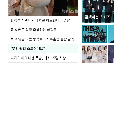
컴백하는 스키즈
지석천 뒤덮은 
반정부 시위대와 대치한 아르헨티나 경찰
동성 커플 입장 축하하는 하객들
녹색 빛깔 띄는 동복호…저수율은 절반 남짓
'무민 팝업 스토어' 오픈
시리아서 미니밴 폭발, 최소 15명 사상