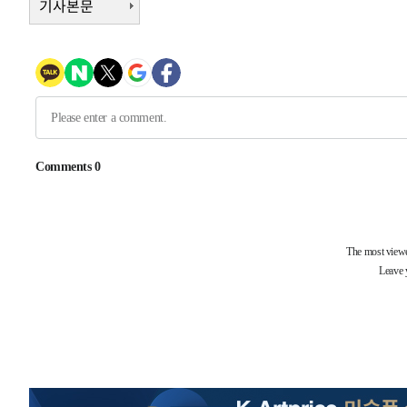
기사본문
-10285초 전 >
[속보]삼성전자·SK하이닉스 동반 강보합…1%대 상승 
-10271초 전 >
[속보]코스닥, 5.95포인트(0.74%) 상승한 807.62개장
-10239초 전 >
[속보]코스피, 6300선 재탈환…1.09% 오른 6365.07 
-7404초 전 >
시리아 다마스쿠스 교외에서 미니버스 폭발.. 14명 부상, 
-6702초 전 >
입추에도 극한더위…서울 낮 39도 '폭염중대경보'
-1666초 전 >
이란, 호르무즈서 "적국 목표물들"과 대치로 남부 케슘섬
례 큰 폭발음
-30721초 전 >
[속보]종합특검, '계엄 수용공간 확보' 신용해 前교정본
-29594초 전 >
외신들도 주목한 韓축구 파문…"국민적 공분에 수사 재개
-29565초 전 >
11시간 압수수색에 성접대 파문까지…'쑥대밭' 된 축구
-28587초 전 >
[속보]규제합리화위원회 부위원장에 김태유 서울대 공대
병태 후임
-24945초 전 >
[속보]국힘 윤리위, '돌려차기 발언' 진종오·서범수 징계
-20270초 전 >
[속보] 7월 중국 수출 23.9%↑ 수입 27.5%↑…무역총
25.3%↑
-17430초 전 >
[속보]'채상병 순직 책임' 임성근, 항소심도 징역 3년
-17296초 전 >
[속보]종합특검, '관저이전 봐주기 감사' 유병호 구속기소
-13896초 전 >
민주 콩고 에볼라환자 4천명 돌파, 4053명 발생 1850명
-13146초 전 >
[속보]'300억원대 사기 혐의' 차가원 대표 구속 송치