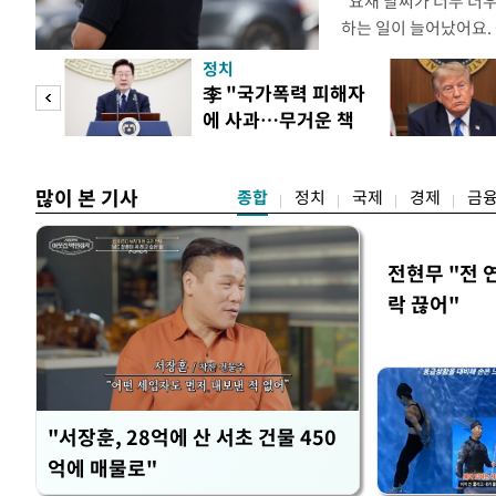
"요새 날씨가 너무 더
하는 일이 늘어났어요.
거나, 누가 길을 막고 
정치
(40대 직장인 A씨) 
문가
李 "국가폭력 피해자
에도 쉽게 짜증을 내거
에 사과…무거운 책
있다. 높은 기온과 습
황제
임감"
많이 본 기사
종합
정치
국제
경제
금
전현무 "전 
락 끊어"
"서장훈, 28억에 산 서초 건물 450
억에 매물로"