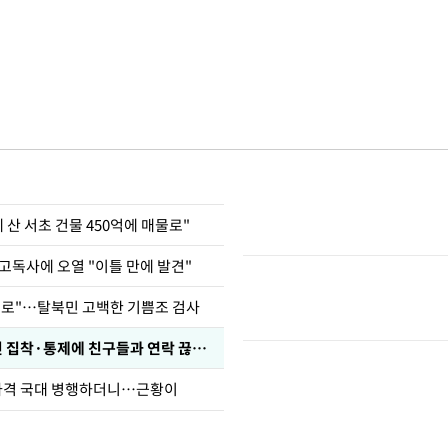
에 산 서초 건물 450억에 매물로"
고독사에 오열 "이틀 만에 발견"
뒤로"…탈북민 고백한 기쁨조 검사
인 집착·통제에 친구들과 연락 끊겨"
사격 국대 병행하더니…근황이