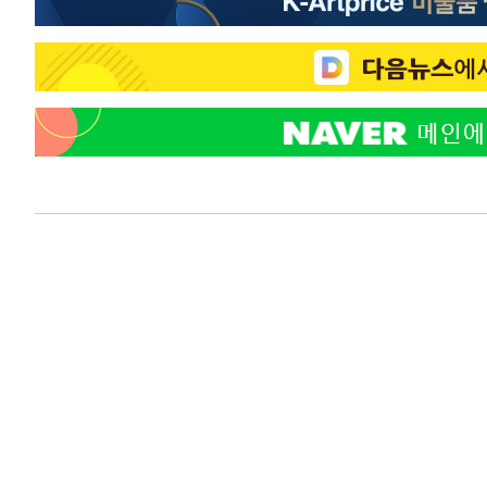
-12340초 전 >
"미 전국적 살모네라 식중독 원인은 멕시코산 할라피뇨"--
-10853초 전 >
[속보]경찰·노동부, HL만도 평택사업장 끼임 사망 관련
-10734초 전 >
[속보]합수본, '투표율 허위 입력' 중앙·서울·경기도 선관
압수수색
-10489초 전 >
[속보]원·달러 환율, 오전 9시 1423.8원
-10285초 전 >
[속보]삼성전자·SK하이닉스 동반 강보합…1%대 상승 
-10271초 전 >
[속보]코스닥, 5.95포인트(0.74%) 상승한 807.62개장
-10239초 전 >
[속보]코스피, 6300선 재탈환…1.09% 오른 6365.07 
-7404초 전 >
시리아 다마스쿠스 교외에서 미니버스 폭발.. 14명 부상, 
-6702초 전 >
입추에도 극한더위…서울 낮 39도 '폭염중대경보'
-1666초 전 >
이란, 호르무즈서 "적국 목표물들"과 대치로 남부 케슘섬
례 큰 폭발음