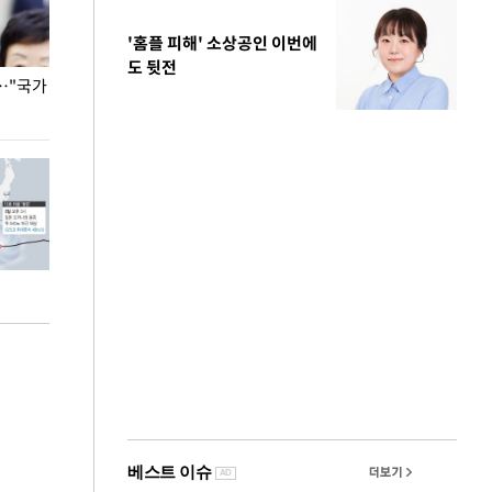
'홈플 피해' 소상공인 이번에
도 뒷전
…"국가
홈플러스, 67개 점포 가오픈… 13일 정식 개장
오세훈 서울시장,
환경 점검