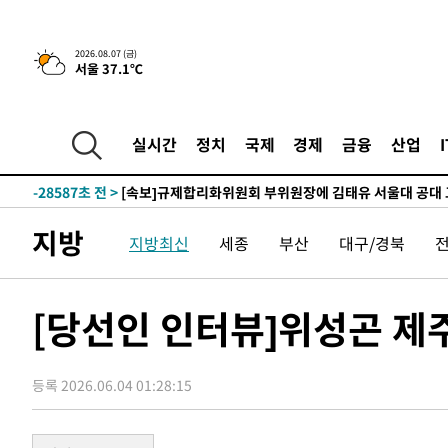
-1666초 전 >
이란, 호르무즈서 "적국 목표물들"과 대치로 남부 케슘섬
2026.08.07 (금)
서울 37.1℃
례 큰 폭발음
-30721초 전 >
[속보]종합특검, '계엄 수용공간 확보' 신용해 前교정본
-29594초 전 >
외신들도 주목한 韓축구 파문…"국민적 공분에 수사 재개
-29565초 전 >
11시간 압수수색에 성접대 파문까지…'쑥대밭' 된 축구
실시간
정치
국제
경제
금융
산업
-28587초 전 >
[속보]규제합리화위원회 부위원장에 김태유 서울대 공대
병태 후임
-24945초 전 >
[속보]국힘 윤리위, '돌려차기 발언' 진종오·서범수 징계
-20270초 전 >
[속보] 7월 중국 수출 23.9%↑ 수입 27.5%↑…무역총
지방
지방최신
세종
부산
대구/경북
25.3%↑
-17430초 전 >
[속보]'채상병 순직 책임' 임성근, 항소심도 징역 3년
-17296초 전 >
[속보]종합특검, '관저이전 봐주기 감사' 유병호 구속기소
-13896초 전 >
민주 콩고 에볼라환자 4천명 돌파, 4053명 발생 1850명
[당선인 인터뷰]위성곤 제
-13146초 전 >
[속보]'300억원대 사기 혐의' 차가원 대표 구속 송치
-12340초 전 >
"미 전국적 살모네라 식중독 원인은 멕시코산 할라피뇨"--
등록 2026.06.04 01:28:15
-10853초 전 >
[속보]경찰·노동부, HL만도 평택사업장 끼임 사망 관련
-10734초 전 >
[속보]합수본, '투표율 허위 입력' 중앙·서울·경기도 선관
압수수색
-10489초 전 >
[속보]원·달러 환율, 오전 9시 1423.8원