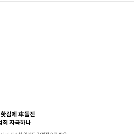
·홧김에 車돌진
 범죄 자극하나