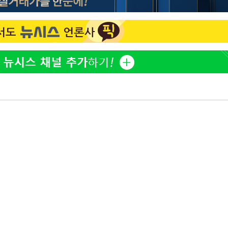
"서장훈, 28억에 산 서초 
1
450억에 매물로"
 CDC
 압수수색
전현무 "전 연인 집착에 
2
위 등 9곳
"여군 지원 막힌 UDT 훈
3
출발
다"…707 출신 女유튜버 
박찬민 딸 박민하, 배우
4
개장
니…여유로운 근황 공개
3명은 중태
"신약 찾자"…정부 과제로
5
바이오
에서 두차
"한강수영장, 문신 노출 이
6
"출입 막는 건 명백한 차별
구윤철 "실거주 30억 이
7
세 모두 완화"