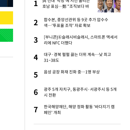
건물
與 전대 '박빙'에 시선 쏠리는
1
1
호남 표심…鄭 "조직보다 바
람" vs 金 "내가 과반"
친구들과 연락 끊어"
합수본, 중앙선관위 등 9곳 추가 압수수
2
2
색…'투표율 조작' 자료 확보
련 직접 해봤습니
[부니콘]⑥슬래시비슬래시, 스마트폰 액세서
3
3
'완벽 소화'
리에 NFC 더했다
·국가대표 병행하더
대구·경북 펄펄 끓는 더위 계속…낮 최고
4
4
31~38도
 속도내는 K-제약
음성 공장 화재 진화 중…1명 부상
5
5
용객 제한을" vs
광주 5개 자치구, 동광주시·서광주시 등 5개
6
6
"
시 전환
하 주택은 보유·양도
한국해양재단, 해양 정화 활동 '바다지기 캠
7
7
페인' 개최