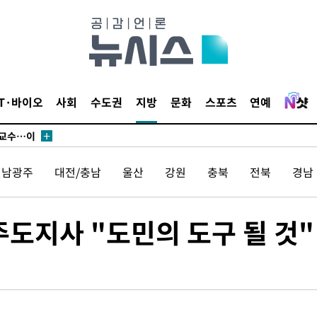
에서 두차
부장 기소
"
협회
IT·바이오
사회
수도권
지방
문화
스포츠
연예
 교수…이
 절차 개시
액
전남광주
대전/충남
울산
강원
충북
전북
경남
 사망
주도지사 "도민의 도구 될 것"
 CDC
 압수수색
위 등 9곳