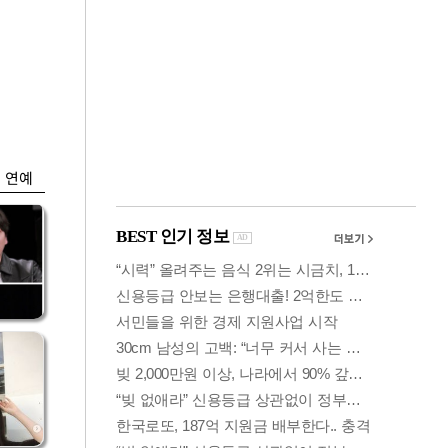
금융
0
코스피·코스닥, 동반
세부
상승 후 하락…혼조
세 계속
연예