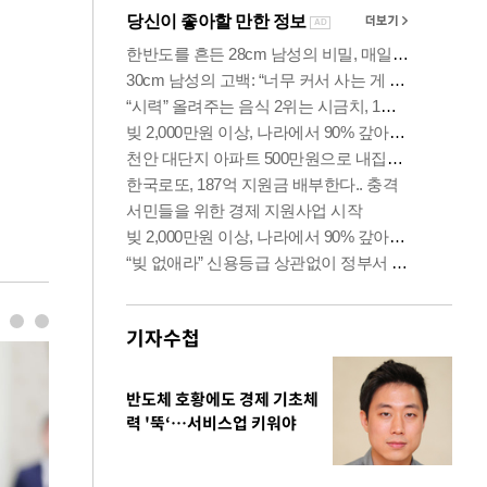
기자수첩
반도체 호황에도 경제 기초체
력 '뚝‘…서비스업 키워야