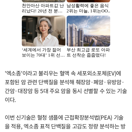
'엑소좀'이라고 불리우는 혈액 속 세포외소포체(EV)에
포함된 암 관련 단백질을 분석해 췌장암·폐암·유방암·
간암·대장암 등 5대 주요 암을 동시 선별할 수 있는 기술
이다.
이번 신기술은 혈청 샘플에 근접확장분석법(PEA) 기술
을 적용, 엑소좀 표적 단백질을 고감도 정량 분석하는 방