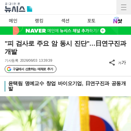
메인
랭킹
섹션
포토
"피 검사로 주요 암 동시 진단"…日연구진과
개발
기사등록
2026/06/03 13:39:39
가
가
구글에서 선호하는 매체로 추가
윤택림 명예교수 창업 바이오기업, 日연구진과 공동개
발