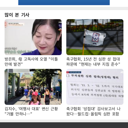
많이 본 기사
방은희, 母 고독사에 오열 "이틀
축구협회, 15년 전 심판 성 접대
만에 발견"
파문에 "현재는 내부 지침 준수"
김지수, '여행사 대표' 변신 근황
축구협회 '성접대' 감사보고서 나
"가볼 만하니…"
왔다…월드컵·올림픽 심판 포함