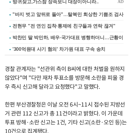
"바지 벗고 앞뒤로 돌아"…탈북민 회상한 기쁨조 검사
전현무 "전 연인 집착·통제에 친구들과 연락 끊겨"
박찬민 딸 박민하, 배우·국가대표 병행하더니…근황이
'300억원대 사기 혐의' 차가원 대표 구속 송치
경찰 관계자는 "선관위 측이 B씨에 대한 처벌을 원하지
않았다"며 "다만 재차 투표소를 방문해 소란을 피울 경
우 즉시 신고해 달라고 요청했다"고 말했다.
한편 부산경찰청은 이날 오전 6시~11시 접수된 지방선
거 관련 112 신고가 총 11건이라고 밝혔다. 이 가운데
투표 방해·소란 신고는 1건, 기타 신고(소란·오인 등)는
10건으로 집계됐다.