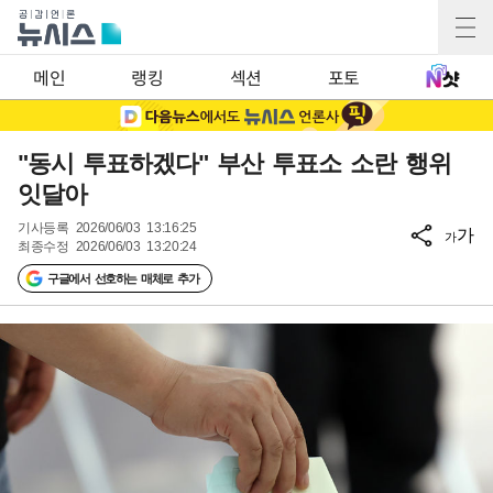
메인
랭킹
섹션
포토
"동시 투표하겠다" 부산 투표소 소란 행위
잇달아
기사등록
2026/06/03 13:16:25
가
가
최종수정
2026/06/03 13:20:24
구글에서 선호하는 매체로 추가