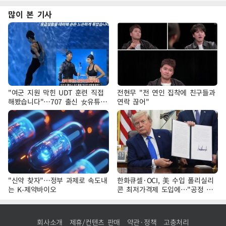
많이 본 기사
"여군 지원 막힌 UDT 훈련 직접
전현무 "전 연인 집착에 친구들과
해봤습니다"…707 출신 女유튜버
연락 끊어"
'완벽 소화'
"신약 찾자"…정부 과제로 속도내
한화큐셀·OCI, 美 수입 폴리실리
는 K-제약바이오
콘 최저가격제 도입에…"공정 경
쟁·수익성 개선 환영"
회사소개
제휴/컨텐츠 판매
약관·정책
고충처리