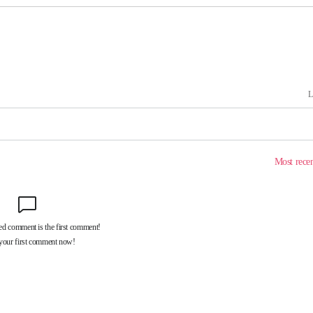
차에 첫 정
'
(종합)
대우'
종합)
종합)
데뷔전
되길"
시작'
승리…정청래
청래
청래 승리