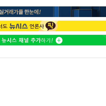
한정수 "황정민 선배만 피
1
해…떳떳하면 신분 공개하
7%·정청래
2%·김민석
LAFC 손흥민, 리그스컵 
2
0.30%
격…득점포 재가동 도전
이강인, 오늘 서울서 AT
3
차에 첫 정
식…'전례 없는 특급대우'
'
제니, 동거 여부 물음에 
4
(종합)
웃음
사우디 남서부 아람코 자
대우'
5
18살 차 장기하와 연애 
6
단발머리
장영란 "쌍커풀 3번 밖
7
고 하냐"