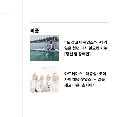
피플
"노 잡고 바뀌었죠"…다리
잃은 청년 다시 일으킨 카누
[당신 옆 장애인]
아르테미스 "대중성·코어
사이 해답 찾았죠"…알을
깨고 나온 '초자아'