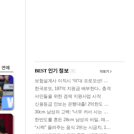
금융
박
변동성 커진 코스
연
피…거래대금 올해
최저
연예