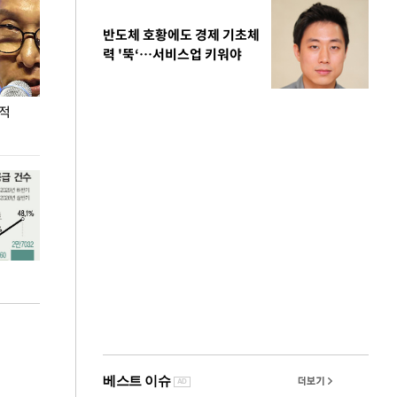
반도체 호황에도 경제 기초체
력 '뚝‘…서비스업 키워야
누적
용산·강남·서초 유휴부지까지…세제 이은 '영끌'
폭염 속 주말 풍
공급대책 윤곽