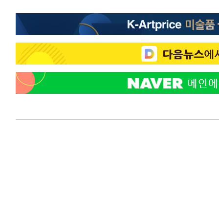
-17834초 전 >
[속보]與 당대표 경선, 경북 권리당원 투표 김민석 47.3
45.71%
-17736초 전 >
[속보]與 당대표 경선, 대구 권리당원 투표 정청래 47.8
46.35%
-17533초 전 >
[속보]與 당대표 경선, 강원 권리당원 투표 김민석 승리…5
득표
-15451초 전 >
"일본축구협회, 대한축구협회 성 접대 의혹 심판 조사"
-8093초 전 >
[속보]장은수, KLPGA 제주삼다수 역전 우승…데뷔 10년 
상
-3458초 전 >
"얼마나 더웠으면"…안동 물길공원서 헤엄친 구렁이 '소동
-3385초 전 >
손흥민, 68분 뛰고 2경기 침묵…LAFC, 톨루카에 1-0 승리
-2657초 전 >
'2경기 연속 침묵' 손흥민, 톨루카전 68분만 뛰고 슈팅 0개
-1409초 전 >
이강인, 오늘 서울서 AT마드리드 입단식…'전례 없는 특급