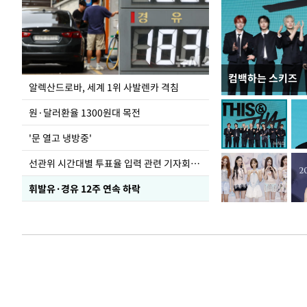
컴백하는 스키즈
극한 폭염에 바닥
알렉산드로바, 세계 1위 사발렌카 격침
도
원·달러환율 1300원대 목전
'문 열고 냉방중'
선관위 시간대별 투표율 입력 관련 기자회견하는 주진우 의원
휘발유·경유 12주 연속 하락