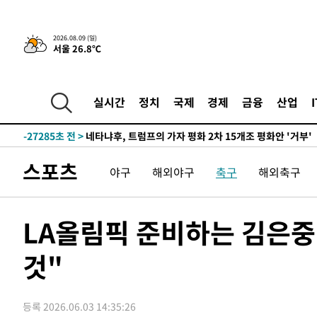
-1409초 전 >
이강인, 오늘 서울서 AT마드리드 입단식…'전례 없는 특급
-32224초 전 >
이강인, 5만 관중 앞 ATM 데뷔…뜨거운 응원 속 새출발(
2026.08.09 (일)
서울 26.8℃
-31980초 전 >
'AT마드리드 7번' 이강인 데뷔전…맨시티에 1-3 역전패(
-29719초 전 >
'AT마드리드 7번' 이강인, 맨시티 상대로 비공식 데뷔전
-29221초 전 >
[속보]'AT마드리드 7번' 이강인, 맨시티 상대로 비공식 
실시간
정치
국제
경제
금융
산업
-27285초 전 >
네타냐후, 트럼프의 가자 평화 2차 15개조 평화안 '거부'
-23881초 전 >
이강인 ATM 입단식에 '상암벌 들썩'…"세계적인 선수 
-22877초 전 >
태풍 돌핀, 중 저장성 타이저우시 해안에 상륙 (1보)
스포츠
야구
해외야구
축구
해외축구
-20223초 전 >
AT마드리드 데뷔 앞둔 이강인, 맨시티전 선발 대신 '벤치 
-18853초 전 >
[속보]與 강원·TK 당원투표 합산 김민석 48.54%로 
44.40%
-18187초 전 >
與 강원·TK 당원투표 합산 김민석 46.01%로 승리…정
LA올림픽 준비하는 김은중
44.53%
-18027초 전 >
[속보]與전대 권리당원투표…강원·경북 김민석, 대구 정
것"
-17834초 전 >
[속보]與 당대표 경선, 경북 권리당원 투표 김민석 47.3
45.71%
-17736초 전 >
[속보]與 당대표 경선, 대구 권리당원 투표 정청래 47.8
46.35%
-17533초 전 >
[속보]與 당대표 경선, 강원 권리당원 투표 김민석 승리…5
등록 2026.06.03 14:35:26
득표
-15451초 전 >
"일본축구협회, 대한축구협회 성 접대 의혹 심판 조사"