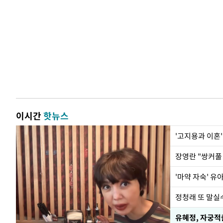
이시간
핫뉴스
'고지용과 이혼'
'마약 자숙' 유
정청래 또 말실수
유혜정, 자궁적