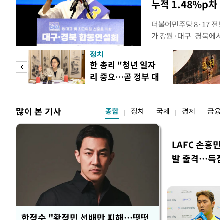
누적 1.48%p차
더불어민주당 8·17 
가 강원·대구·경북에
48.54%(1만8977
정치
를 1622표(4.14%p
만 피
한 총리 "청년 일자
·인천 권리당원 투표에
리 중요…곧 정부 대
적 합산(가중치 미반영)
공개
책"
많이 본 기사
종합
정치
국제
경제
금
LAFC 손흥
발 출격…득
한정수 "황정민 선배만 피해…떳떳