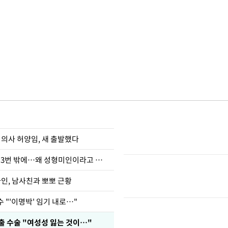
 의사 허양임, 새 출발했다
장영란 "쌍커풀 3번 밖에…왜 성형미인이라고 하냐"
아인, 남사친과 뽀뽀 근황
 "'이명박' 임기 내로…"
출 수술 "여성성 잃는 것이…"