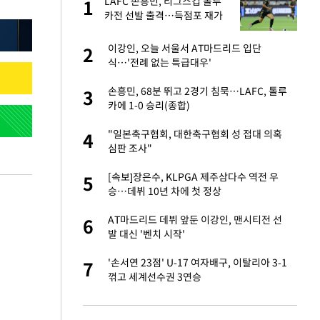
LAFC 손흥민, 리그스컵 톨루
1
1
라"
카전 선발 출격…득점포 재가
동 도전
톨루카전 선발 출
이강인, 오늘 서울서 AT마드리드 입단
2
2
식…'전례 없는 특급대우'
마드리드 입단
손흥민, 68분 뛰고 2경기 침묵…LAFC, 톨루
3
3
카에 1-0 승리(종합)
"여기까지만 하자"
"일본축구협회, 대한축구협회 성 접대 의혹
4
4
심판 조사"
잔 정유시설서 화재
[속보]장은수, KLPGA 제주삼다수 역전 우
5
5
승…데뷔 10년 차에 첫 정상
중 윤가이…갑자기
AT마드리드 데뷔 앞둔 이강인, 맨시티전 선
6
6
발 대신 '벤치 시작'
에…왜 성형미인이라
'손서연 23점' U-17 여자배구, 이탈리아 3-1
7
7
꺾고 세계선수권 3연승