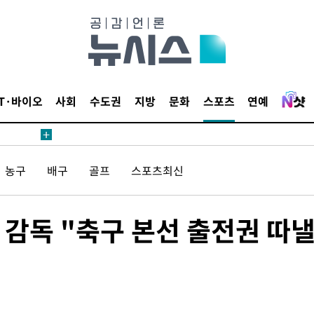
대우'
종합)
종합)
데뷔전
IT·바이오
사회
수도권
지방
문화
스포츠
연예
되길"
농구
배구
골프
스포츠최신
시작'
승리…정청래
청래
 감독 "축구 본선 출전권 따
청래 승리
7%·정청래
2%·김민석
0.30%