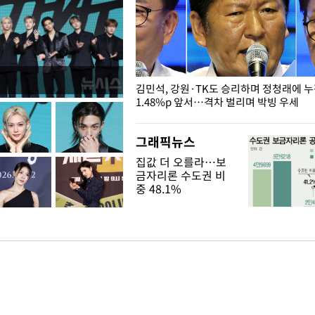
 드러난 홍제천…물고기 떼죽음
김민석, 강원·TK도 승리하며 정청래에 
1.48%p 앞서…격차 벌리며 박빙 우세
그래픽뉴스
집값 더 오를라…보
금자리론 수도권 비
중 48.1%