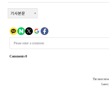
-8093초 전 >
[속보]장은수, KLPGA 제주삼다수 역전 우승…데뷔 10년 
상
-3458초 전 >
기사본문
"얼마나 더웠으면"…안동 물길공원서 헤엄친 구렁이 '소동
-3385초 전 >
손흥민, 68분 뛰고 2경기 침묵…LAFC, 톨루카에 1-0 승리
-2657초 전 >
'2경기 연속 침묵' 손흥민, 톨루카전 68분만 뛰고 슈팅 0개
-1409초 전 >
이강인, 오늘 서울서 AT마드리드 입단식…'전례 없는 특급
-32224초 전 >
이강인, 5만 관중 앞 ATM 데뷔…뜨거운 응원 속 새출발(
-31980초 전 >
'AT마드리드 7번' 이강인 데뷔전…맨시티에 1-3 역전패(
-29719초 전 >
'AT마드리드 7번' 이강인, 맨시티 상대로 비공식 데뷔전
-29221초 전 >
[속보]'AT마드리드 7번' 이강인, 맨시티 상대로 비공식 
-27285초 전 >
네타냐후, 트럼프의 가자 평화 2차 15개조 평화안 '거부'
-23881초 전 >
이강인 ATM 입단식에 '상암벌 들썩'…"세계적인 선수 
-22877초 전 >
태풍 돌핀, 중 저장성 타이저우시 해안에 상륙 (1보)
-20223초 전 >
AT마드리드 데뷔 앞둔 이강인, 맨시티전 선발 대신 '벤치 
-18853초 전 >
[속보]與 강원·TK 당원투표 합산 김민석 48.54%로 
44.40%
-18187초 전 >
與 강원·TK 당원투표 합산 김민석 46.01%로 승리…정
44.53%
-18027초 전 >
[속보]與전대 권리당원투표…강원·경북 김민석, 대구 정