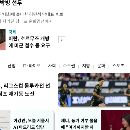
 박빙 선두
전당대회에 출마한 김민석 당대표 후보
서 치러진 당대표 순회경선에서
표)를 얻어 상대 경쟁주자인 정청래 후보
국제
경제
) 차로 제치고 1위를 차지했다. 전날 제주
이란, 호르무즈 개방
세제·토허제 엇
서도 김 후보가 앞섰다. 이에 따라 누
에 미군 철수 등 요구
자…실거주 유예 
에서도 김 후보(46.01%)가
장 검토
융
산업
IT·바이오
사회
수도권
지방
문화
스포츠
민, 리그스컵 톨루카전 선
점포 재가동 도전
이강인, 오늘 서울서
제니, 동거 여부 물음
AT마드리드 입단
에 "여기까지만 하