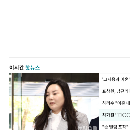
이시간
핫뉴스
'고지용과 이혼'
하리수 "이혼 
"손 떨림 포착