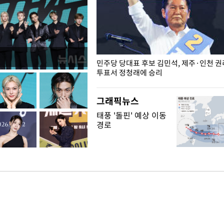
슨 일이? [뉴시스국회토pic]
민주당 당대표 후보 김민석, 제주·인천 
투표서 정청래에 승리
그래픽뉴스
태풍 '돌핀' 예상 이동
경로