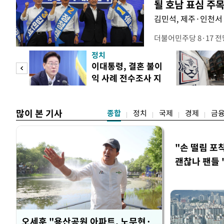
될 호남 표심 주
김민석, 제주·인천서 
더불어민주당 8·17 
보가 8일 제주·인천 지
정치
다. 앞서 정청래 후보
 사업
이대통령, 결혼 불이
·울산·경남 경선에서 1
익 사례 전수조사 지
제주·인천 경선에서 이기
시
만 두 후보 간 누적 득표
많이 본 기사
종합
정치
국제
경제
금
"손 떨림 포
괜찮나 팬들 
오세훈 "용산공원 아파트, 노무현·