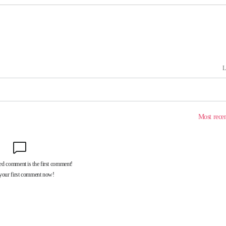
속[다음주
다"
려 죄송"
·서미화·
1위… 정
鄭
위해 뛸
승리
내일날씨]
 원해 아
보