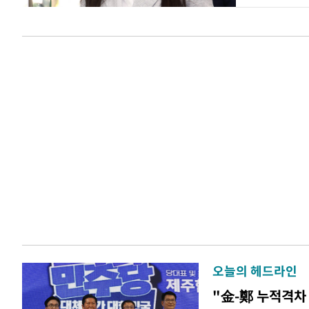
오늘의 헤드라인
"金-鄭 누적격차 