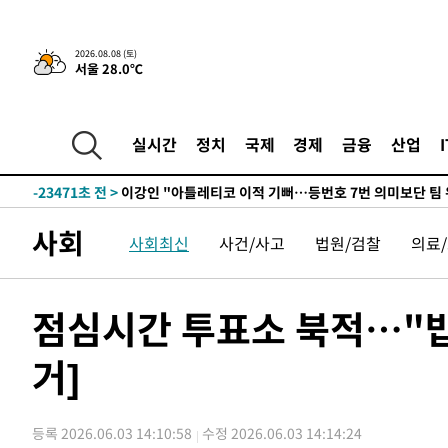
7시간 전 >
[속보]뉴욕증시 상승 마감…S&P 0.6% 나스닥 1.3%↑
2026.08.08 (토)
서울 28.0℃
-24702초 전 >
[속보]與최고위원 제주·인천 순회경선…박선원·최민희
한민수·김용 순
-24655초 전 >
[속보]김민석, 與 전대 당원투표 누적 득표율 45.42%로 
청래 44.56%
-23937초 전 >
[속보]與 대표 경선 제주·인천 당원투표…金 47.75%·
실시간
정치
국제
경제
금융
산업
42.08%·宋 10.17%
-23471초 전 >
이강인 "아틀레티코 이적 기뻐…등번호 7번 의미보단 팀 
것"
-23406초 전 >
[속보]與 당대표 경선, 제주·인천 권리당원 투표 김민석 
-17180초 전 >
낮 최고 35도 '무더위'…동해안 시간당 30㎜ '강한 비'[
사회
사회최신
사건/사고
법원/검찰
의료
-16450초 전 >
[속보]이강인 "감독님이 원하는 마음 느꼈고, 많은 트로피
틀레티코 이적"
-16232초 전 >
수도권 40도 육박 '펄펄'…동해안 일부 지역엔 호의주의
-15201초 전 >
온열질환 사망자 3명 늘어…누적 환자 3000명 돌파
점심시간 투표소 북적…"밥
-9146초 전 >
강릉에 시간당 81.4㎜ 물폭탄…도로 잠기고 담벼락 붕괴
거]
-5253초 전 >
백운산서 80년근 천종산삼 9뿌리 발견…감정가 1.3억원
-2963초 전 >
선재도서 해루질 나섰다 실종 60대, 닷새 만에 숨진 채 발견
-497초 전 >
남자 농구, 나고야 아시안게임서 '홈팀' 일본과 한일전
등록 2026.06.03 14:10:58
수정 2026.06.03 14:14:24
2분 전 >
여수 오동도 해상서 모터보트 전복…1명 사망·1명 실종