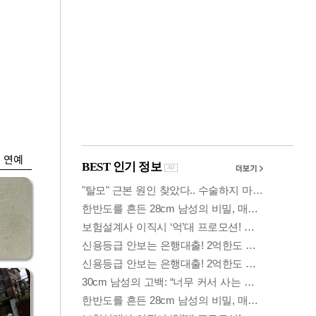
금융
시
다시 뛰는 코스닥…
'들
ETF 수익률 상위권
찍어
연예