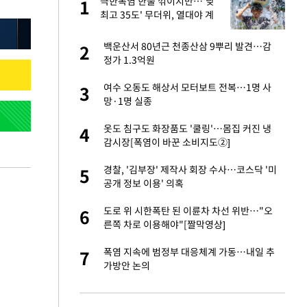
노
극한폭염 한풀 꺾이지만…'낮
1
1
것"
최고 35도' 무더위, 열대야 계
속[다음주 날씨]
승연, 건강 괜찮나
백운산서 80년근 천종산삼 9뿌리 발견…감
2
2
정가 1.3억원
오나…20억대 아파트
여수 오동도 해상서 모터보트 전복…1명 사
3
3
 그 이후②]
망·1명 실종
대 의혹'…2002
옷도 침구도 화장품도 '쿨링'…몸집 커진 냉
4
4
감시장[폭염이 바꾼 소비지도②]
"…네이버가 국방
경찰, '김부장' 제작사 회장 수사…코스닥 '미
5
5
공개 정보 이용' 의혹
 다 죽어"…전세금
도로 위 시한폭탄 된 이륜차 차선 위반…"오
6
6
른쪽 차로 이용해야"[짤막영상]
대 논란 사과…쇄
폭염 지속에 범정부 대응체계 가동…내일 추
7
7
가방안 논의