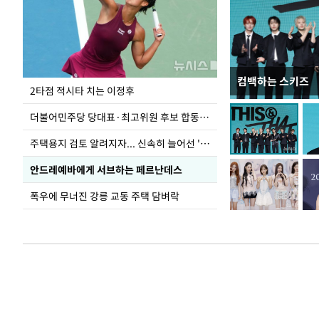
컴백하는 스키즈
이번주 국회에는 무
2타점 적시타 치는 이정후
더불어민주당 당대표·최고위원 후보 합동연설회
주택용지 검토 알려지자... 신속히 늘어선 '근조화환'
안드레예바에게 서브하는 페르난데스
폭우에 무너진 강릉 교동 주택 담벼락