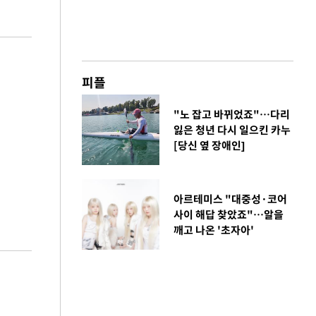
피플
"노 잡고 바뀌었죠"…다리
잃은 청년 다시 일으킨 카누
[당신 옆 장애인]
아르테미스 "대중성·코어
사이 해답 찾았죠"…알을
깨고 나온 '초자아'