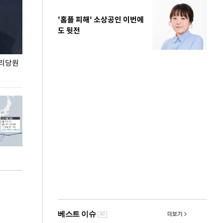
'홈플 피해' 소상공인 이번에
도 뒷전
권리당원
무더위 잊는 도심형 여름 축제 '2026 서울 바캉스
용산어린이정원 앞
페스티벌'