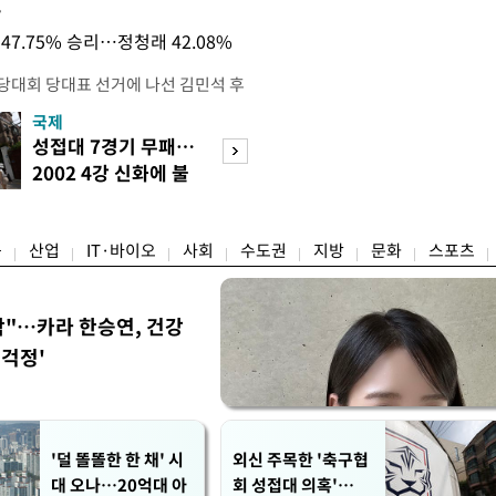
목
47.75% 승리…정청래 42.08%
전당대회 당대표 선거에 나선 김민석 후
역 순회경선에서 '누적 1위'를 탈환했
국제
경제
 우세 지역으로 점쳐졌던 충청권과 부산
성접대 7경기 무패…
세계식량가격 다
승 1패를 주고 받은 김 후보는 이날
2002 4강 신화에 불
상승…곡물·설탕 
며 '2승 1패'로 앞서가게 됐다. 다
똥
썩'
율 차이가 '0.86%p'에 불과
융
산업
IT·바이오
사회
수도권
지방
문화
스포츠
착"…카라 한승연, 건강
'걱정'
'덜 똘똘한 한 채' 시
외신 주목한 '축구협
대 오나…20억대 아
회 성접대 의혹'…