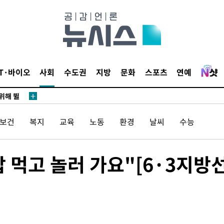
·서미화·
1위… 정
鄭
IT·바이오
사회
수도권
지방
문화
스포츠
연예
위해 뛸
승리
내일날씨]
/보건
복지
교육
노동
환경
날씨
수능
 원해 아
보
 먹고 놀러 가요"[6·3지방