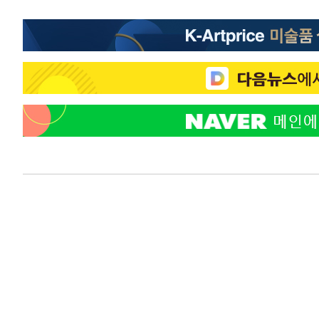
-2963초 전 >
선재도서 해루질 나섰다 실종 60대, 닷새 만에 숨진 채 발견
-497초 전 >
남자 농구, 나고야 아시안게임서 '홈팀' 일본과 한일전
2분 전 >
여수 오동도 해상서 모터보트 전복…1명 사망·1명 실종
1시간 전 >
극한폭염 한풀 꺾이지만…'낮 최고 35도' 무더위, 열대야 계
날씨]
1시간 전 >
축구협회 "압수수색·성접대 논란 사과…쇄신의 기회로 삼겠
2시간 전 >
[속보]'압수수색·성접대 논란' 축구협회 "실망과 걱정 안겨드
5시간 전 >
'최고 37도' 폭염 지속…강원동해안 최대 150㎜ 비
7시간 전 >
[속보]뉴욕증시 상승 마감…S&P 0.6% 나스닥 1.3%↑