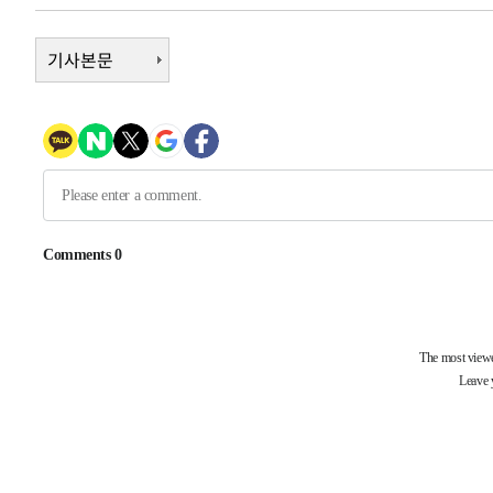
1시간 전 >
극한폭염 한풀 꺾이지만…'낮 최고 35도' 무더위, 열대야 계
날씨]
1시간 전 >
기사본문
축구협회 "압수수색·성접대 논란 사과…쇄신의 기회로 삼겠
2시간 전 >
[속보]'압수수색·성접대 논란' 축구협회 "실망과 걱정 안겨드
5시간 전 >
'최고 37도' 폭염 지속…강원동해안 최대 150㎜ 비
7시간 전 >
[속보]뉴욕증시 상승 마감…S&P 0.6% 나스닥 1.3%↑
-24702초 전 >
[속보]與최고위원 제주·인천 순회경선…박선원·최민희
한민수·김용 순
-24655초 전 >
[속보]김민석, 與 전대 당원투표 누적 득표율 45.42%로 
청래 44.56%
-23937초 전 >
[속보]與 대표 경선 제주·인천 당원투표…金 47.75%·
42.08%·宋 10.17%
-23471초 전 >
이강인 "아틀레티코 이적 기뻐…등번호 7번 의미보단 팀 
것"
-23406초 전 >
[속보]與 당대표 경선, 제주·인천 권리당원 투표 김민석 
-17180초 전 >
낮 최고 35도 '무더위'…동해안 시간당 30㎜ '강한 비'[
-16450초 전 >
[속보]이강인 "감독님이 원하는 마음 느꼈고, 많은 트로피
틀레티코 이적"
-16232초 전 >
수도권 40도 육박 '펄펄'…동해안 일부 지역엔 호의주의
-15201초 전 >
온열질환 사망자 3명 늘어…누적 환자 3000명 돌파
-9146초 전 >
강릉에 시간당 81.4㎜ 물폭탄…도로 잠기고 담벼락 붕괴
-5253초 전 >
백운산서 80년근 천종산삼 9뿌리 발견…감정가 1.3억원