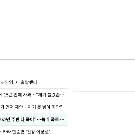
 허양임, 새 출발했다
표창원, 남규리에 15년 만에 사과…"제가 틀렸습니다"
내가 먼저 제안…아기 못 낳아 미안"
차가원 "○○○ 까면 주변 다 죽어"…녹취 폭로 파장
"…카라 한승연 '건강 이상설'