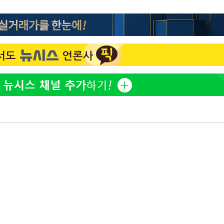
오세훈 "용산공원 아파트, 
1
무현·문재인 철학 뒤집는 
"손 떨림 포착"…카라 한
2
팬들 '걱정'
속[다음주
'덜 똘똘한 한 채' 시대 
3
다"
에 쏠리는 관심[세제 개편,
려 죄송"
외신 주목한 '축구협회 성접
4
한일월드컵까지 소환
"한국판 팔란티어 꿈꾼다
5
AI 사업에 진심인 이유
차가원 "○○○ 까면 주변
6
미반환 속 녹취 폭로 파장
축구협회 "압수수색·성접
7
신의 기회로 삼겠다"