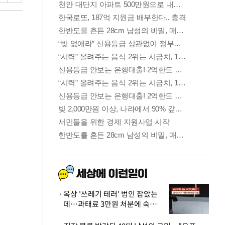
옥상 '쓰레기 테러' 범인 잡았는
데…과태료 3만원 처분에 숙박업
주 허탈