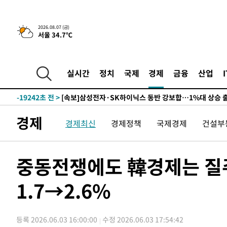
-22103초 전 >
[속보]'300억원대 사기 혐의' 차가원 대표 구속 송치
-21297초 전 >
"미 전국적 살모네라 식중독 원인은 멕시코산 할라피뇨"--
2026.08.07 (금)
서울 34.7℃
-19810초 전 >
[속보]경찰·노동부, HL만도 평택사업장 끼임 사망 관련
-19691초 전 >
[속보]합수본, '투표율 허위 입력' 중앙·서울·경기도 선관
압수수색
-19446초 전 >
[속보]원·달러 환율, 오전 9시 1423.8원
실시간
정치
국제
경제
금융
산업
-19242초 전 >
[속보]삼성전자·SK하이닉스 동반 강보합…1%대 상승 
-19228초 전 >
[속보]코스닥, 5.95포인트(0.74%) 상승한 807.62개장
-19196초 전 >
[속보]코스피, 6300선 재탈환…1.09% 오른 6365.07 
경제
경제최신
경제정책
국제경제
건설부
-16361초 전 >
시리아 다마스쿠스 교외에서 미니버스 폭발.. 14명 부상, 
태
-15659초 전 >
입추에도 극한더위…서울 낮 39도 '폭염중대경보'
-10623초 전 >
이란, 호르무즈서 "적국 목표물들"과 대치로 남부 케슘섬
중동전쟁에도 韓경제는 질주
례 큰 폭발음
-9338초 전 >
[속보]美, 폴리실리콘 수입 규제…파생제품 15% 관세, 12
효
1.7→2.6%
-7489초 전 >
[속보]트럼프, 美 원정출산 금지 행정명령 서명
-5189초 전 >
[속보] 뉴욕증시, 일제 하락 마감…나스닥 0.06%↓
-29247초 전 >
[속보] 7월 중국 수출 23.9%↑ 수입 27.5%↑…무역총
등록 2026.06.03 16:00:00
수정 2026.06.03 17:54:42
25.3%↑
-26407초 전 >
[속보]'채상병 순직 책임' 임성근, 항소심도 징역 3년