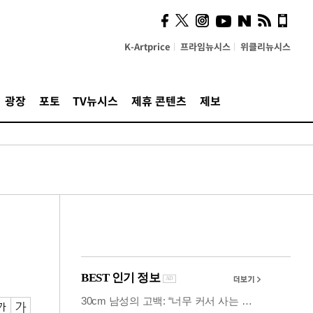
시, 스마트폰 액세서리에
NFC 더했다
K-Artprice
프라임뉴시스
위클리뉴시스
광장
포토
TV뉴시스
제휴 콘텐츠
제보