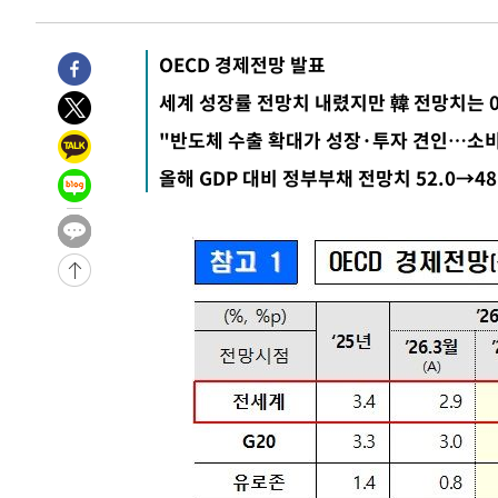
-26273초 전 >
[속보]종합특검, '관저이전 봐주기 감사' 유병호 구속기소
-22873초 전 >
민주 콩고 에볼라환자 4천명 돌파, 4053명 발생 1850명
OECD 경제전망 발표
-22123초 전 >
[속보]'300억원대 사기 혐의' 차가원 대표 구속 송치
세계 성장률 전망치 내렸지만 韓 전망치는 0
-21317초 전 >
"미 전국적 살모네라 식중독 원인은 멕시코산 할라피뇨"--
"반도체 수출 확대가 성장·투자 견인…소
-19830초 전 >
[속보]경찰·노동부, HL만도 평택사업장 끼임 사망 관련
올해 GDP 대비 정부부채 전망치 52.0→4
-19711초 전 >
[속보]합수본, '투표율 허위 입력' 중앙·서울·경기도 선관
압수수색
-19466초 전 >
[속보]원·달러 환율, 오전 9시 1423.8원
-19262초 전 >
[속보]삼성전자·SK하이닉스 동반 강보합…1%대 상승 
-19248초 전 >
[속보]코스닥, 5.95포인트(0.74%) 상승한 807.62개장
-19216초 전 >
[속보]코스피, 6300선 재탈환…1.09% 오른 6365.07 
-16381초 전 >
시리아 다마스쿠스 교외에서 미니버스 폭발.. 14명 부상, 
태
-15679초 전 >
입추에도 극한더위…서울 낮 39도 '폭염중대경보'
-10643초 전 >
이란, 호르무즈서 "적국 목표물들"과 대치로 남부 케슘섬
례 큰 폭발음
-9358초 전 >
[속보]美, 폴리실리콘 수입 규제…파생제품 15% 관세, 12
효
-7509초 전 >
[속보]트럼프, 美 원정출산 금지 행정명령 서명
-5209초 전 >
[속보] 뉴욕증시, 일제 하락 마감…나스닥 0.06%↓