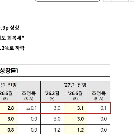
 사망
.9p 상향
 CDC
비도 회복세"
 압수수색
8.2%로 하락
위 등 9곳
출발
개장
3명은 중
에서 두차
0일 후 발