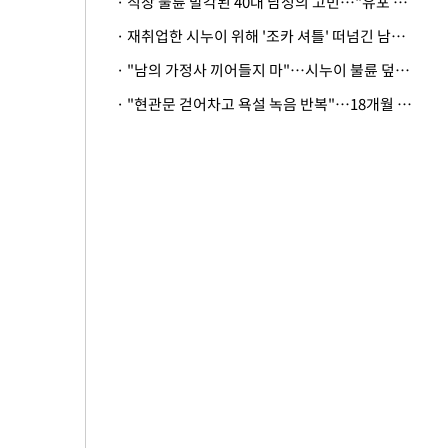
· 직장 불륜 발각된 40대 남성의 고민…"유포 동료 명예훼손·협박죄 고소 가능할까"
· 재취업한 시누이 위해 '조카 셔틀' 떠넘긴 남편…아내 "난 못한다"
· "남의 가정사 끼어들지 마"…시누이 불륜 덮으려는 남편에 억울한 아내
· "현관문 걷어차고 욕설 녹음 반복"…18개월 아기 키우는 집 뒤흔든 '앞집의 비극'