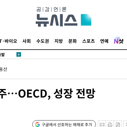
 CDC
 압수수색
위 등 9곳
IT·바이오
사회
수도권
지방
문화
스포츠
연예
출발
개장
동산
3명은 중
에서 두차
…OECD, 성장 전망
0일 후 발
액
구글에서 선호하는 매체로 추가