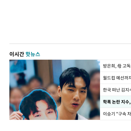
이시간
핫뉴스
방은희, 母 고독
월드컵 예선까지
한국 떠난 김지
학폭 논란 지수
이승기 "구속 차