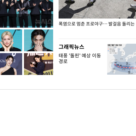
전남광주… 열화상 카메라에 담긴
폭염으로 멈춘 프로야구… 발걸음 돌리는
그래픽뉴스
태풍 '돌핀' 예상 이동
경로