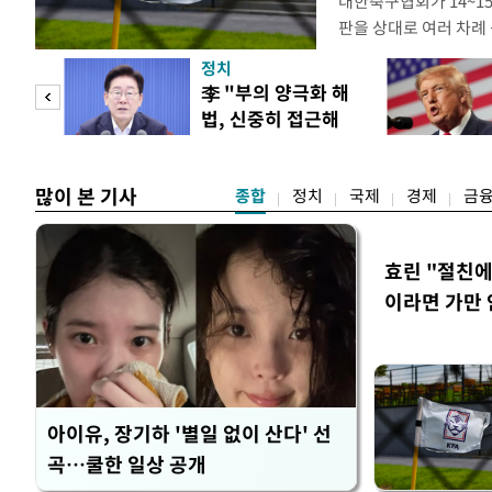
대한축구협회가 14~15
판을 상대로 여러 차례 
구계에 따르면 국회의 한
정치
년 국제심판 10여 명에
"사적
李 "부의 양극화 해
축구협회는 외국인 심판
법, 신중히 접근해
수십만원에서 많게는 1
 차
야"
많이 본 기사
종합
정치
국제
경제
금
효린 "절친
이라면 가만 
아이유, 장기하 '별일 없이 산다' 선
곡…쿨한 일상 공개