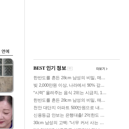
금융
개
외국인 폭풍매도에
 우
코스피 6200선 주저
앉아
연예