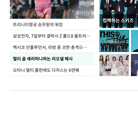
컴백하는 스키즈
입추 하루 앞둔 
트리니티항공 승무원의 워킹
폭염
삼성전자, 7일부터 갤럭시 Z 폴드8 울트라·폴드8·플립8 출시
멕시코 인플루언서, 라방 중 괴한 총격으로 사망
멀티 골 세리머니하는 리오넬 메시
오타니 멀티 홈런에도 다저스는 6연패