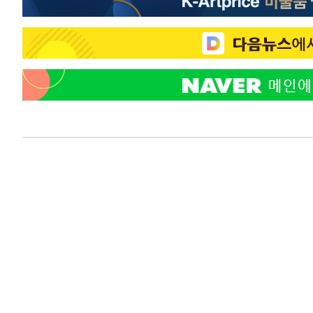
2시간 전 >
[속보]7~9일 프로야구 3연전도 폭염 취소…11일 재개
2시간 전 >
"韓 외환시장 개입 관측 배경엔 美의 대한국 무역적자 있어"
2시간 전 >
'월드컵 탈락 후폭풍' 축구협회…초유의 압수수색에 '충격·당
2시간 전 >
서울 낮 37.9도, 올여름 최고치 경신…영등포 순간 '40도'
2시간 전 >
[속보]종합특검, 대검 추가 압수수색…내란 중요임무종사 혐
3시간 전 >
[속보]코스닥, 800p 회복…0.26% 오른 801.67 마감
3시간 전 >
[속보]코스피, 301.88포인트(4.58%) 내린 6296.38 마감
3시간 전 >
[속보]원·달러 환율, 0.7원 내린 1423.8원 마감
4시간 전 >
"여기 떨어졌다"…다누리, 스페이스X 로켓 달 충돌 흔적 포착
5시간 전 >
손흥민, 5경기 연속골 실패…LAFC는 승부차기 끝 과달라하라
7시간 전 >
내일까지 39도 '펄펄'…기상청 "태풍 지나며 폭염 잠시 꺾인