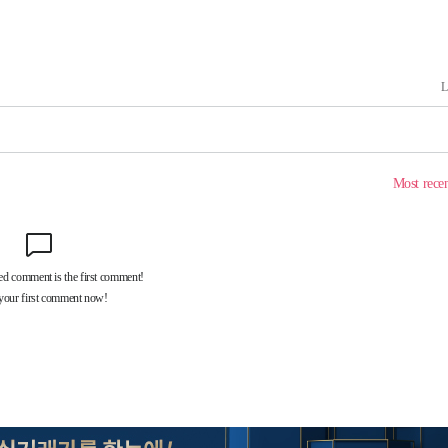
의
 격파
다"
수수색(종
4%↑
침 준수"
수색
 강화"