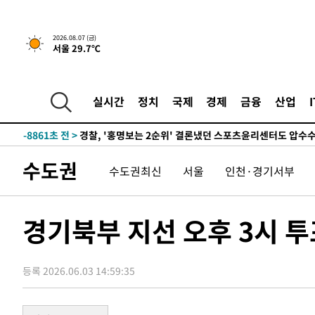
2026.08.07 (금)
서울 29.7℃
7시간 전 >
내일까지 39도 '펄펄'…기상청 "태풍 지나며 폭염 잠시 꺾인
-11947초 전 >
'월드컵 탈락 후폭풍' 축구협회…11시간 걸린 초유의 압
합)
-11383초 전 >
[속보] 뉴욕증시, 혼조 출발…나스닥 0.3%↓, 다우 0.1
실시간
정치
국제
경제
금융
산업
-10176초 전 >
축구협회, 15년 전 심판 성 접대 파문에 "현재는 내부 지
-8861초 전 >
경찰, '홍명보는 2순위' 결론냈던 스포츠윤리센터도 압수
1시간 전 >
[속보]합참 "北 발사체는 단거리탄도미사일…감시·경계태세
수도권
수도권최신
서울
인천·경기서부
1시간 전 >
日방위성, 北이 동해로 쏜 발사체는 탄도미사일 가능성
2시간 전 >
[속보] SKT, 에이닷 서비스 장애 발생…"원인 파악 중"
2시간 전 >
[속보]합참 "북, 동해상으로 미상 발사체 발사"
경기북부 지선 오후 3시 투
2시간 전 >
'낮 최고 39도' 불볕더위…한밤 열대야도 계속[내일날씨]
2시간 전 >
[속보]7~9일 프로야구 3연전도 폭염 취소…11일 재개
등록 2026.06.03 14:59:35
2시간 전 >
"韓 외환시장 개입 관측 배경엔 美의 대한국 무역적자 있어"
2시간 전 >
'월드컵 탈락 후폭풍' 축구협회…초유의 압수수색에 '충격·당
2시간 전 >
서울 낮 37.9도, 올여름 최고치 경신…영등포 순간 '40도'