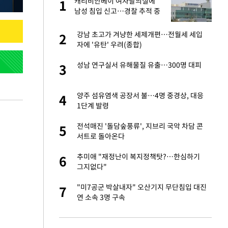
산
캐리비안베이 여자탈의실에
1
1
남성 침입 신고…경찰 추적 중
앗겨…지금이라면 가
강남 초고가 겨냥한 세제개편…전월세 세입
2
2
자에 '유탄' 우려(종합)
성 접대 파문에 "현
성남 연구실서 유해물질 유출…300명 대피
3
3
"이틀 만에 발견"
양주 섬유염색 공장서 불…4명 중경상, 대응
4
4
1단계 발령
비스 장애 발생…"원
전석매진 '돌담숲풍류', 지브리 국악 차담 콘
5
5
서트로 돌아온다
신 근황 "가볼 만하
추미애 "재정난이 복지정책탓?…한심하기
6
6
그지없다"
일까지 취소…11일
"미7공군 박살내자" 오산기지 무단침입 대진
7
7
연 소속 3명 구속