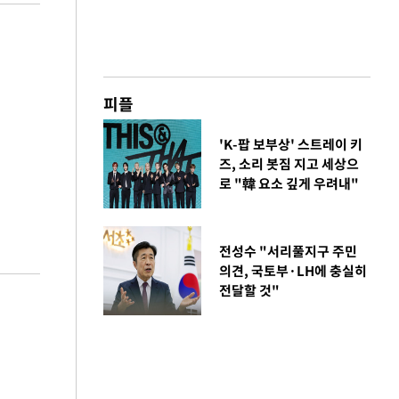
피플
'K-팝 보부상' 스트레이 키
즈, 소리 봇짐 지고 세상으
로 "韓 요소 깊게 우려내"
전성수 "서리풀지구 주민
의견, 국토부·LH에 충실히
전달할 것"