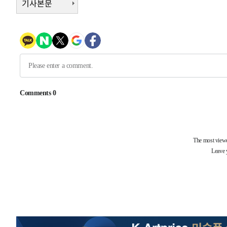
기사본문
2시간 전 >
[속보]종합특검, 대검 추가 압수수색…내란 중요임무종사 혐
3시간 전 >
[속보]코스닥, 800p 회복…0.26% 오른 801.67 마감
3시간 전 >
[속보]코스피, 301.88포인트(4.58%) 내린 6296.38 마감
3시간 전 >
[속보]원·달러 환율, 0.7원 내린 1423.8원 마감
4시간 전 >
"여기 떨어졌다"…다누리, 스페이스X 로켓 달 충돌 흔적 포착
5시간 전 >
손흥민, 5경기 연속골 실패…LAFC는 승부차기 끝 과달라하라
7시간 전 >
내일까지 39도 '펄펄'…기상청 "태풍 지나며 폭염 잠시 꺾인
-11947초 전 >
'월드컵 탈락 후폭풍' 축구협회…11시간 걸린 초유의 압
합)
-11383초 전 >
[속보] 뉴욕증시, 혼조 출발…나스닥 0.3%↓, 다우 0.1
-10176초 전 >
축구협회, 15년 전 심판 성 접대 파문에 "현재는 내부 지
-8861초 전 >
경찰, '홍명보는 2순위' 결론냈던 스포츠윤리센터도 압수
1시간 전 >
[속보]합참 "北 발사체는 단거리탄도미사일…감시·경계태세
1시간 전 >
日방위성, 北이 동해로 쏜 발사체는 탄도미사일 가능성
2시간 전 >
[속보] SKT, 에이닷 서비스 장애 발생…"원인 파악 중"
2시간 전 >
[속보]합참 "북, 동해상으로 미상 발사체 발사"
2시간 전 >
'낮 최고 39도' 불볕더위…한밤 열대야도 계속[내일날씨]