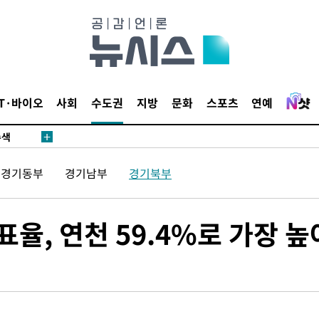
다"
수수색(종
4%↑
IT·바이오
사회
수도권
지방
문화
스포츠
연예
침 준수"
수색
 강화"
경기동부
경기남부
경기북부
표율, 연천 59.4%로 가장 높
황'