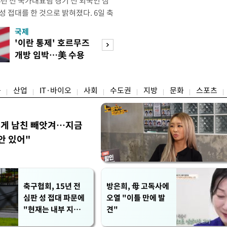
년 전 국가대표팀 경기 전 외국인 심
성 접대를 한 것으로 밝혀졌다. 6일 축
 의원실은 축구협회가 2011~2012
국제
경제
게 성 접대한 사실을 확인했다. 당시
'이란 통제' 호르무즈
초고가 겨냥 세제
과 감독관 등 10여 명에게 한 번에
개방 임박…美 수용
편…전월세 '유탄'
00만원이 넘는 돈을 성
할까
려
융
산업
IT·바이오
사회
수도권
지방
문화
스포츠
에게 남친 빼앗겨…지금
안 있어"
축구협회, 15년 전
방은희, 母 고독사에
심판 성 접대 파문에
오열 "이틀 만에 발
"현재는 내부 지침
견"
준수"