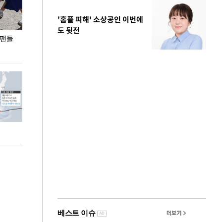
'홈플 피해' 소상공인 이번에
도 뒷전
 팬들
이 대통령, '청년 대책 속도 높여야…폭염 문제도
입추 코앞인데 전
총력 대응'