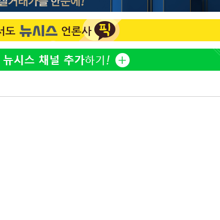
아이유, 장기하 '별일 없이 
1
다' 선곡…쿨한 일상 공개
효린 "절친에게 남친 빼
2
황'
만 안 있어"
축구협회, 15년 전 심판 
3
의
재는 내부 지침 준수"
방은희, 母 고독사에 오열 
4
[속보] SKT, 에이닷 서
5
인 파악 중"
 격파
다"
김지수, '여행사 대표' 변
6
니…"
극한 폭염에 프로야구 9
7
재개