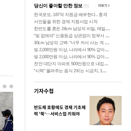
기자수첩
반도체 호황에도 경제 기초체
력 '뚝‘…서비스업 키워야