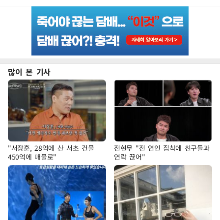
많이 본 기사
"서장훈, 28억에 산 서초 건물
전현무 "전 연인 집착에 친구들과
450억에 매물로"
연락 끊어"