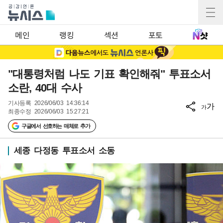
메인
랭킹
섹션
포토
"대통령처럼 나도 기표 확인해줘" 투표소서
소란, 40대 수사
기사등록
2026/06/03 14:36:14
가
가
최종수정
2026/06/03 15:27:21
구글에서 선호하는 매체로 추가
세종 다정동 투표소서 소동