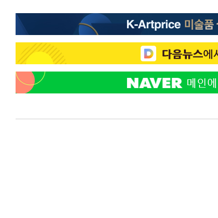
-6218초 전 >
[속보]코스피, 301.88포인트(4.58%) 내린 6296.38 마감
-6083초 전 >
[속보]원·달러 환율, 0.7원 내린 1423.8원 마감
-3682초 전 >
"여기 떨어졌다"…다누리, 스페이스X 로켓 달 충돌 흔적 
-727초 전 >
손흥민, 5경기 연속골 실패…LAFC는 승부차기 끝 과달라하
1시간 전 >
내일까지 39도 '펄펄'…기상청 "태풍 지나며 폭염 잠시 꺾인