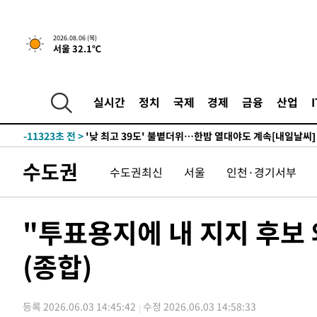
-28747초 전 >
경찰, '홍명보는 2순위' 결론냈던 스포츠윤리센터도 압
-14343초 전 >
[속보]합참 "北 발사체는 단거리탄도미사일…감시·경계
2026.08.06 (목)
서울 32.1℃
화"
-14091초 전 >
日방위성, 北이 동해로 쏜 발사체는 탄도미사일 가능성
-12521초 전 >
[속보] SKT, 에이닷 서비스 장애 발생…"원인 파악 중"
-11927초 전 >
[속보]합참 "북, 동해상으로 미상 발사체 발사"
실시간
정치
국제
경제
금융
산업
-11323초 전 >
'낮 최고 39도' 불볕더위…한밤 열대야도 계속[내일날씨]
-11282초 전 >
[속보]7~9일 프로야구 3연전도 폭염 취소…11일 재개
-10944초 전 >
"韓 외환시장 개입 관측 배경엔 美의 대한국 무역적자 있
수도권
수도권최신
서울
인천·경기서부
-10771초 전 >
'월드컵 탈락 후폭풍' 축구협회…초유의 압수수색에 '충격
-10611초 전 >
서울 낮 37.9도, 올여름 최고치 경신…영등포 순간 '40도
-10173초 전 >
[속보]종합특검, 대검 추가 압수수색…내란 중요임무종사
"투표용지에 내 지지 후보 
-6268초 전 >
[속보]코스닥, 800p 회복…0.26% 오른 801.67 마감
(종합)
-6198초 전 >
[속보]코스피, 301.88포인트(4.58%) 내린 6296.38 마감
-6063초 전 >
[속보]원·달러 환율, 0.7원 내린 1423.8원 마감
-3662초 전 >
"여기 떨어졌다"…다누리, 스페이스X 로켓 달 충돌 흔적 
등록 2026.06.03 14:45:42
수정 2026.06.03 14:58:33
-707초 전 >
손흥민, 5경기 연속골 실패…LAFC는 승부차기 끝 과달라하