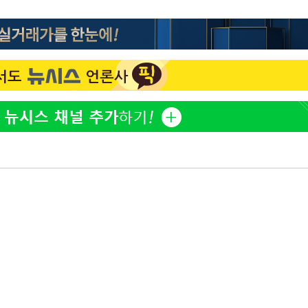
이승기 측 "차가원 전세금 
1
반환은 고도의 사기 수법
벌 원해"
정보석 "황정음 전 남편 
2
포착
었는데…"
라 격파
아이유, 장기하 '별일 없
3
다"
일상 공개
허지웅 "우리가 지지했던 
4
들었다"…형소법 개정에 
김혜수 "우린 돈 받고 일
5
는 만큼 해내야"
[속보]산업장관 "李정부,
6
정 전력 위해 불가피"
'아들아 요양원은 싫다'…
7
도 집 거주 희망