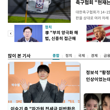
축구협회 "현재는
대한축구협회가 14~15
판을 상대로 여러 차례 
구계에 따르면 국회의 한
정치
년 국제심판 10여 명에
"사적
李 "부의 양극화 해
축구협회는 외국인 심판
법, 신중히 접근해
수십만원에서 많게는 1
 차이
야"
많이 본 기사
종합
정치
국제
경제
금
정보석 "황정
인상이었는데
이승기 측 "차가원 전세금 미반환은