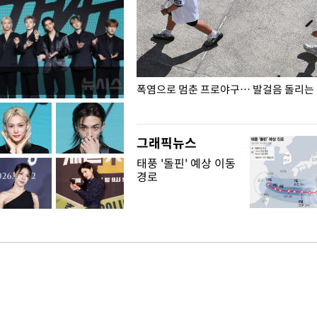
전남광주… 열화상 카메라에 담긴
폭염으로 멈춘 프로야구… 발걸음 돌리는
그래픽뉴스
태풍 '돌핀' 예상 이동
경로