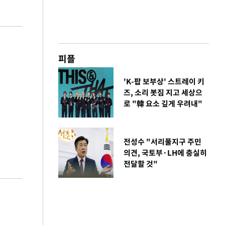
피플
'K-팝 보부상' 스트레이 키
즈, 소리 봇짐 지고 세상으
로 "韓 요소 깊게 우려내"
전성수 "서리풀지구 주민
의견, 국토부·LH에 충실히
전달할 것"