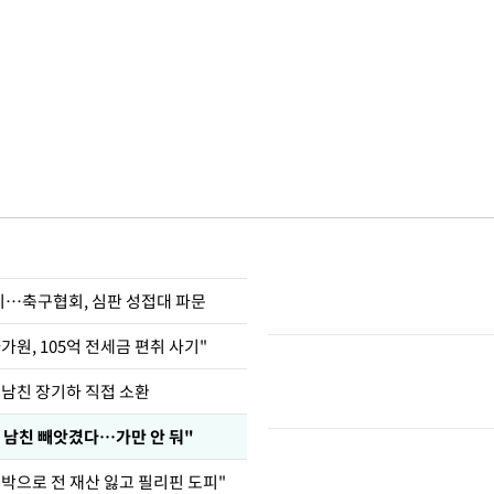
…축구협회, 심판 성접대 파문
가원, 105억 전세금 편취 사기"
 남친 장기하 직접 소환
 남친 빼앗겼다…가만 안 둬"
도박으로 전 재산 잃고 필리핀 도피"