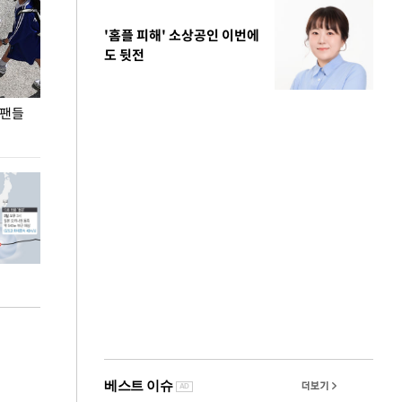
'홈플 피해' 소상공인 이번에
도 뒷전
 팬들
이 대통령, '청년 대책 속도 높여야…폭염 문제도
입추 코앞인데 전
총력 대응'