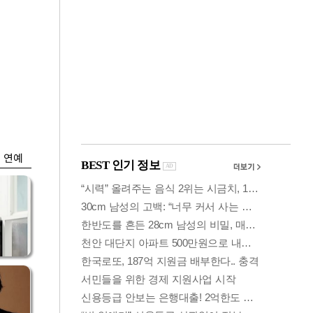
금융
개
외국인 폭풍매도에
 우
코스피 6200선 주저
앉아
연예