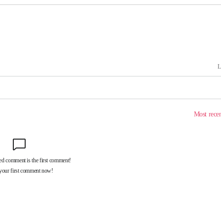
다"
수수색(종
4%↑
침 준수"
수수색
태세 강
어"
·당황'
'
 혐의