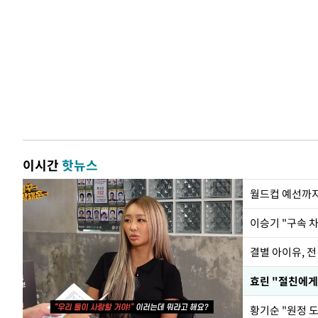
이시간
핫뉴스
월드컵 예선까지
이승기 "구속 차
결별 아이유, 전
효린 "절친에게
황기순 "원정 