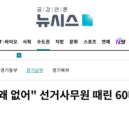
수수색
태세 강
IT·바이오
사회
수도권
지방
문화
스포츠
연예
어"
경기동부
경기남부
경기북부
·당황'
'
 혐의
왜 없어" 선거사무원 때린 6
포착
라 격파