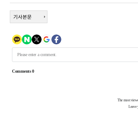
1시간 전 >
내일까지 39도 '펄펄'…기상청 "태풍 지나며 폭염 잠시 꺾인
-31853초 전 >
기사본문
'월드컵 탈락 후폭풍' 축구협회…11시간 걸린 초유의 압
합)
-31289초 전 >
[속보] 뉴욕증시, 혼조 출발…나스닥 0.3%↓, 다우 0.1
-30082초 전 >
축구협회, 15년 전 심판 성 접대 파문에 "현재는 내부 지
-28767초 전 >
경찰, '홍명보는 2순위' 결론냈던 스포츠윤리센터도 압
-14363초 전 >
[속보]합참 "北 발사체는 단거리탄도미사일…감시·경계
화"
-14111초 전 >
日방위성, 北이 동해로 쏜 발사체는 탄도미사일 가능성
-12541초 전 >
[속보] SKT, 에이닷 서비스 장애 발생…"원인 파악 중"
-11947초 전 >
[속보]합참 "북, 동해상으로 미상 발사체 발사"
-11343초 전 >
'낮 최고 39도' 불볕더위…한밤 열대야도 계속[내일날씨]
-11302초 전 >
[속보]7~9일 프로야구 3연전도 폭염 취소…11일 재개
-10964초 전 >
"韓 외환시장 개입 관측 배경엔 美의 대한국 무역적자 있
-10791초 전 >
'월드컵 탈락 후폭풍' 축구협회…초유의 압수수색에 '충격
-10631초 전 >
서울 낮 37.9도, 올여름 최고치 경신…영등포 순간 '40도
-10193초 전 >
[속보]종합특검, 대검 추가 압수수색…내란 중요임무종사
-6288초 전 >
[속보]코스닥, 800p 회복…0.26% 오른 801.67 마감