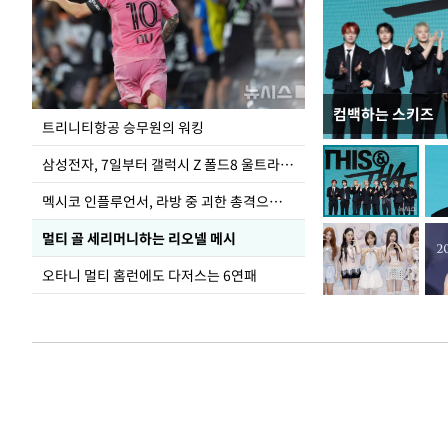
컴백하는 스키즈
입추 하루 앞둔 
트리니티항공 승무원의 워킹
폭염
삼성전자, 7일부터 갤럭시 Z 폴드8 울트라·폴드8·플립8 출시
멕시코 인플루언서, 라방 중 괴한 총격으로 사망
멀티 골 세리머니하는 리오넬 메시
오타니 멀티 홈런에도 다저스는 6연패