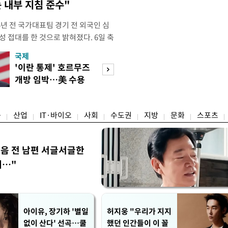
 내부 지침 준수"
년 전 국가대표팀 경기 전 외국인 심
성 접대를 한 것으로 밝혀졌다. 6일 축
 의원실은 축구협회가 2011~2012
국제
경제
게 성 접대한 사실을 확인했다. 당시
'이란 통제' 호르무즈
초고가 겨냥 세제
과 감독관 등 10여 명에게 한 번에
개방 임박…美 수용
편…전월세 '유탄'
00만원이 넘는 돈을 성
할까
려
융
산업
IT·바이오
사회
수도권
지방
문화
스포츠
음 전 남편 서글서글한
…"
아이유, 장기하 '별일
허지웅 "우리가 지지
없이 산다' 선곡…쿨
했던 인간들이 이 꼴