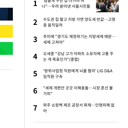
미
"힘들게 구한 집 나가야 하
1
1
…엄
나"…우려 쏟아낸 서울시민들
서글서글한 인상이
수도권 집 팔고 지방 가면 양도세 반값…고령
2
2
층 움직일까
이 산다' 선곡…쿨한
추미애 "경기도 재정위기는 지방세제 때문…
3
3
세제 고쳐야"
인간들이 이 꼴 만
오세훈 "강남 고가 아파트 소유자에 고통 주
4
4
격한 반응
는 게 목표인가"(종합)
하는 프리랜서…받
'방위사업청 직원에게 뇌물 혐의' LIG D&A
5
5
임직원 구속
 원전 반대 안해…안
"세제 개편안 곳곳 이해충돌…시장 혼선 불
6
6
가피"
노인 70%는 아파
파주 쇼핑백 제조 공장서 화재…인명피해 없
7
7
어