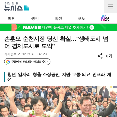
메인
랭킹
섹션
포토
손훈모 순천시장 당선 확실…"생태도시 넘
어 경제도시로 도약"
기사등록
2026/06/04 02:46:23
가
가
구글에서 선호하는 매체로 추가
청년 일자리 창출·소상공인 지원·교통·의료 인프라 개
선