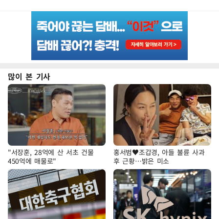
많이 본 기사
"서장훈, 28억에 산 서초 건물
홍서범♥조갑경, 아들 불륜 사과
450억에 매물로"
후 근황…밝은 미소