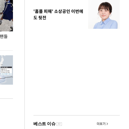
'홈플 피해' 소상공인 이번에
도 뒷전
 팬들
이 대통령, '청년 대책 속도 높여야…폭염 문제도
입추 코앞인데 전
총력 대응'