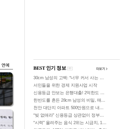
금융
입찰
만스피 꿈 이어질
…
까…韓증권사·글로
벌IB 엇갈린 전망
연예