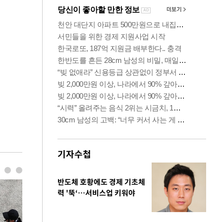
기자수첩
반도체 호황에도 경제 기초체
력 '뚝‘…서비스업 키워야