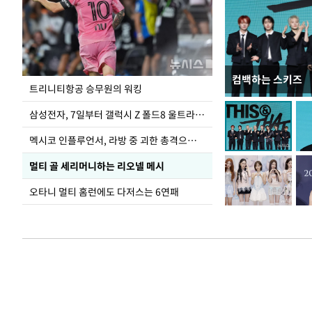
컴백하는 스키즈
입추 하루 앞둔 
트리니티항공 승무원의 워킹
폭염
삼성전자, 7일부터 갤럭시 Z 폴드8 울트라·폴드8·플립8 출시
멕시코 인플루언서, 라방 중 괴한 총격으로 사망
멀티 골 세리머니하는 리오넬 메시
오타니 멀티 홈런에도 다저스는 6연패