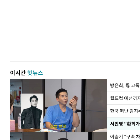
이시간
핫뉴스
방은희, 母 고독
월드컵 예선까지
한국 떠난 김지
서인영 "환희가
이승기 "구속 차