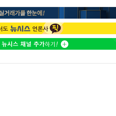
방은희, 母 고독사에 오열 
1
틀 만에 발견"
축구협회, 15년 전 심판 
2
재는 내부 지침 준수"
김지수, '여행사 대표' 변
3
니…"
축구협회 '성접대' 감사
4
컵·올림픽 심판 포함
[속보] 뉴욕증시, 혼조 
5
0.3%↓, 다우 0.14%↑
'학폭 논란' 지수, 필리핀
6
근황
노동장관 "'주52시간 예외
7
안 나는 게 이상"