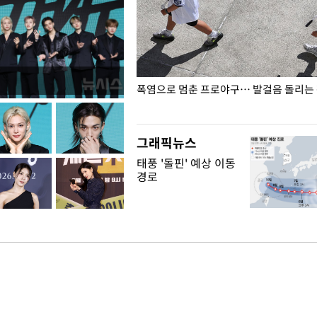
전남광주… 열화상 카메라에 담긴
폭염으로 멈춘 프로야구… 발걸음 돌리는
그래픽뉴스
태풍 '돌핀' 예상 이동
경로