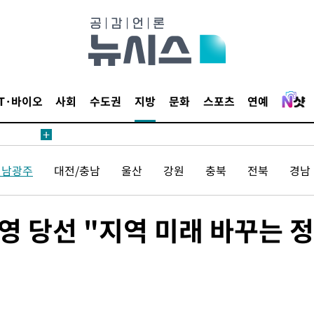
에서 두차
20일 후
IT·바이오
사회
수도권
지방
문화
스포츠
연예
에서 두차
전남광주
대전/충남
울산
강원
충북
전북
경남
20일 후
영 당선 "지역 미래 바꾸는 