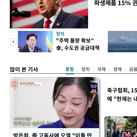
파생제품 15% 
정치
"사적
"주택 물량 확보"
李, 수도권 공급대책
 차
집중 점검
많이 본 기사
종합
정치
국제
경제
금
축구협회, 1
에 "현재는 
방은희, 母 고독사에 오열 "이틀 만