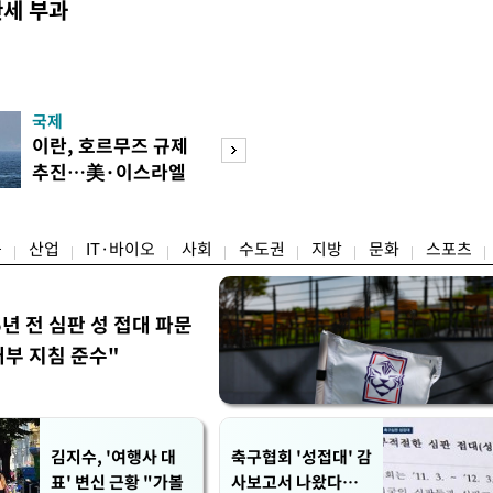
관세 부과
국제
경제
이란, 호르무즈 규제
[단독]국가계약 
추진…美·이스라엘
제한 기준 손본다
선박 차단
실효성 검토
융
산업
IT·바이오
사회
수도권
지방
문화
스포츠
5년 전 심판 성 접대 파문
내부 지침 준수"
김지수, '여행사 대
축구협회 '성접대' 감
표' 변신 근황 "가볼
사보고서 나왔다…