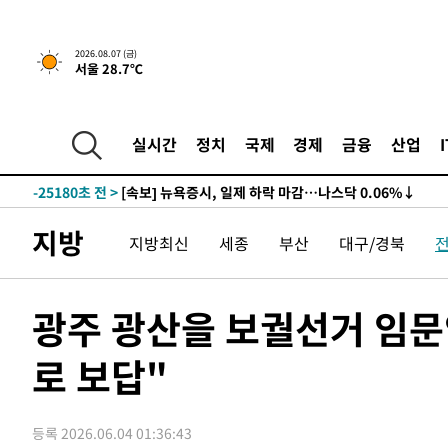
2026.08.07 (금)
서울 28.7℃
-25180초 전 >
[속보] 뉴욕증시, 일제 하락 마감…나스닥 0.06%↓
-30614초 전 >
이란, 호르무즈서 "적국 목표물들"과 대치로 남부 케슘섬
례 큰 폭발음
-29329초 전 >
[속보]美, 폴리실리콘 수입 규제…파생제품 15% 관세, 1
실시간
정치
국제
경제
금융
산업
발효
-27480초 전 >
[속보]트럼프, 美 원정출산 금지 행정명령 서명
-25180초 전 >
[속보] 뉴욕증시, 일제 하락 마감…나스닥 0.06%↓
-30614초 전 >
이란, 호르무즈서 "적국 목표물들"과 대치로 남부 케슘섬
지방
지방최신
세종
부산
대구/경북
례 큰 폭발음
-29329초 전 >
[속보]美, 폴리실리콘 수입 규제…파생제품 15% 관세, 1
발효
-27480초 전 >
[속보]트럼프, 美 원정출산 금지 행정명령 서명
-25180초 전 >
[속보] 뉴욕증시, 일제 하락 마감…나스닥 0.06%↓
광주 광산을 보궐선거 임문
로 보답"
등록 2026.06.04 01:36:43