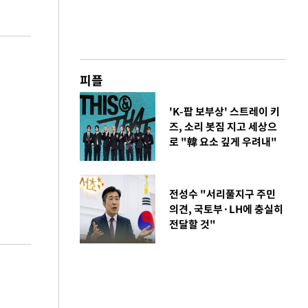
피플
'K-팝 보부상' 스트레이 키
즈, 소리 봇짐 지고 세상으
로 "韓 요소 깊게 우려내"
전성수 "서리풀지구 주민
의견, 국토부·LH에 충실히
전달할 것"