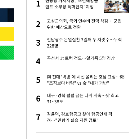
"이
변광용 거제시장, ‘조선해양플
1
1
랜트 소부장 특화단지’ 지정
총력
성 접대 파문에 "현
고성군의회, 국외 연수비 전액 삭감… 군민
2
2
위한 예산으로 전환
신 근황 "가볼 만하
전남광주 온열질환 3일째 두 자릿수…누적
3
3
228명
보고서 나왔다…월드
곡성서 1t 트럭 전도…일가족 5명 경상
4
4
출발…나스닥
與 전대 '박빙'에 시선 쏠리는 호남 표심…鄭
5
5
"조직보다 바람" vs 金 "내가 과반"
서 몰라보게 달라진
대구·경북 펄펄 끓는 더위 계속…낮 최고
6
6
31~38도
', 산업부와 엇박자
김윤덕, 강호항공고 찾아 항공인재 격
7
7
려…"민항기 실습 지원 검토"