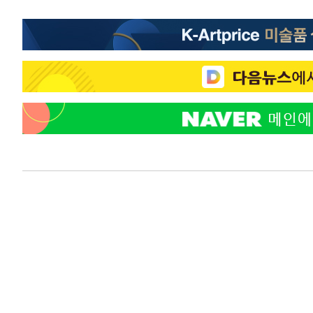
1시간 전 >
"韓 외환시장 개입 관측 배경엔 美의 대한국 무역적자 있어"
1시간 전 >
'월드컵 탈락 후폭풍' 축구협회…초유의 압수수색에 '충격·당
1시간 전 >
서울 낮 37.9도, 올여름 최고치 경신…영등포 순간 '40도'
1시간 전 >
[속보]종합특검, 대검 추가 압수수색…내란 중요임무종사 혐
3시간 전 >
[속보]코스닥, 800p 회복…0.26% 오른 801.67 마감
3시간 전 >
[속보]코스피, 301.88포인트(4.58%) 내린 6296.38 마감
3시간 전 >
[속보]원·달러 환율, 0.7원 내린 1423.8원 마감
3시간 전 >
"여기 떨어졌다"…다누리, 스페이스X 로켓 달 충돌 흔적 포착
4시간 전 >
손흥민, 5경기 연속골 실패…LAFC는 승부차기 끝 과달라하라
6시간 전 >
내일까지 39도 '펄펄'…기상청 "태풍 지나며 폭염 잠시 꺾인