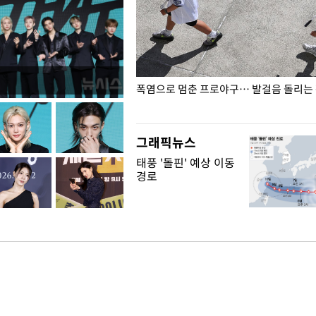
전남광주… 열화상 카메라에 담긴
폭염으로 멈춘 프로야구… 발걸음 돌리는
그래픽뉴스
태풍 '돌핀' 예상 이동
경로