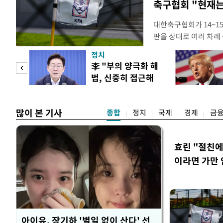
축구협회 "현재는
대한축구협회가 14~15
판을 상대로 여러 차례 
구계에 따르면 국회의 한
정치
년 국제심판 10여 명에
"사적
李 "부의 양극화 해
축구협회는 외국인 심판
법, 신중히 접근해
수십만원에서 많게는 1
 차
야"
많이 본 기사
종합
정치
국제
경제
금
효린 "절친
이라면 가만 
아이유, 장기하 '별일 없이 산다' 선