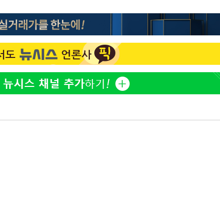
아이유, 장기하 '별일 없이 
1
다' 선곡…쿨한 일상 공개
황'
효린 "절친에게 남친 빼
2
만 안 있어"
의
축구협회, 15년 전 심판 
3
재는 내부 지침 준수"
방은희, 母 고독사에 오열 
4
[속보] SKT, 에이닷 서
5
 격파
인 파악 중"
다"
극한 폭염에 프로야구 9
6
재개
프로야구 9일까지 폭염 취
7
후 7시 시작(종합)