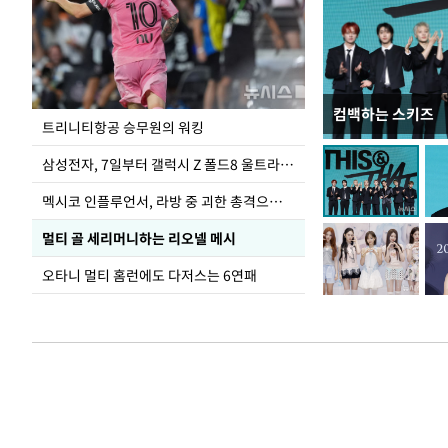
컴백하는 스키즈
입추 하루 앞둔 
트리니티항공 승무원의 워킹
폭염
삼성전자, 7일부터 갤럭시 Z 폴드8 울트라·폴드8·플립8 출시
멕시코 인플루언서, 라방 중 괴한 총격으로 사망
멀티 골 세리머니하는 리오넬 메시
오타니 멀티 홈런에도 다저스는 6연패