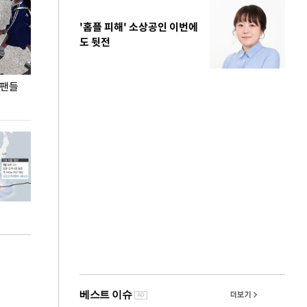
'홈플 피해' 소상공인 이번에
도 뒷전
 팬들
이 대통령, '청년 대책 속도 높여야…폭염 문제도
입추 코앞인데 전
총력 대응'