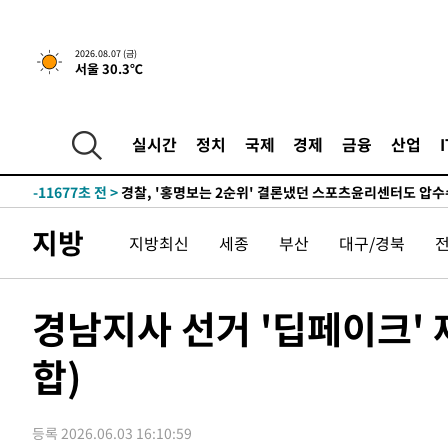
6시간 전 >
내일까지 39도 '펄펄'…기상청 "태풍 지나며 폭염 잠시 꺾인
2026.08.07 (금)
서울 30.3℃
-14763초 전 >
'월드컵 탈락 후폭풍' 축구협회…11시간 걸린 초유의 압
합)
-14199초 전 >
[속보] 뉴욕증시, 혼조 출발…나스닥 0.3%↓, 다우 0.1
-12992초 전 >
축구협회, 15년 전 심판 성 접대 파문에 "현재는 내부 지
실시간
정치
국제
경제
금융
산업
-11677초 전 >
경찰, '홍명보는 2순위' 결론냈던 스포츠윤리센터도 압
45분 전 >
[속보]합참 "北 발사체는 단거리탄도미사일…감시·경계태세 
49분 전 >
日방위성, 北이 동해로 쏜 발사체는 탄도미사일 가능성
지방
지방최신
세종
부산
대구/경북
1시간 전 >
[속보] SKT, 에이닷 서비스 장애 발생…"원인 파악 중"
1시간 전 >
[속보]합참 "북, 동해상으로 미상 발사체 발사"
1시간 전 >
'낮 최고 39도' 불볕더위…한밤 열대야도 계속[내일날씨]
경남지사 선거 '딥페이크' 
1시간 전 >
[속보]7~9일 프로야구 3연전도 폭염 취소…11일 재개
합)
1시간 전 >
"韓 외환시장 개입 관측 배경엔 美의 대한국 무역적자 있어"
1시간 전 >
'월드컵 탈락 후폭풍' 축구협회…초유의 압수수색에 '충격·당
1시간 전 >
서울 낮 37.9도, 올여름 최고치 경신…영등포 순간 '40도'
등록 2026.06.03 16:10:59
1시간 전 >
[속보]종합특검, 대검 추가 압수수색…내란 중요임무종사 혐