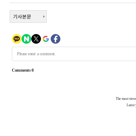
3시간 전 >
[속보]코스닥, 800p 회복…0.26% 오른 801.67 마감
기사본문
3시간 전 >
[속보]코스피, 301.88포인트(4.58%) 내린 6296.38 마감
3시간 전 >
[속보]원·달러 환율, 0.7원 내린 1423.8원 마감
3시간 전 >
"여기 떨어졌다"…다누리, 스페이스X 로켓 달 충돌 흔적 포착
4시간 전 >
손흥민, 5경기 연속골 실패…LAFC는 승부차기 끝 과달라하라
6시간 전 >
내일까지 39도 '펄펄'…기상청 "태풍 지나며 폭염 잠시 꺾인
-14763초 전 >
'월드컵 탈락 후폭풍' 축구협회…11시간 걸린 초유의 압
합)
-14199초 전 >
[속보] 뉴욕증시, 혼조 출발…나스닥 0.3%↓, 다우 0.1
-12992초 전 >
축구협회, 15년 전 심판 성 접대 파문에 "현재는 내부 지
-11677초 전 >
경찰, '홍명보는 2순위' 결론냈던 스포츠윤리센터도 압
45분 전 >
[속보]합참 "北 발사체는 단거리탄도미사일…감시·경계태세 
49분 전 >
日방위성, 北이 동해로 쏜 발사체는 탄도미사일 가능성
1시간 전 >
[속보] SKT, 에이닷 서비스 장애 발생…"원인 파악 중"
1시간 전 >
[속보]합참 "북, 동해상으로 미상 발사체 발사"
1시간 전 >
'낮 최고 39도' 불볕더위…한밤 열대야도 계속[내일날씨]
1시간 전 >
[속보]7~9일 프로야구 3연전도 폭염 취소…11일 재개