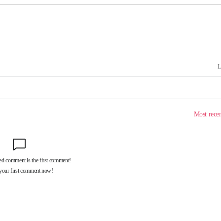
 격파
다"
수수색(종
4%↑
침 준수"
수수색
강화"