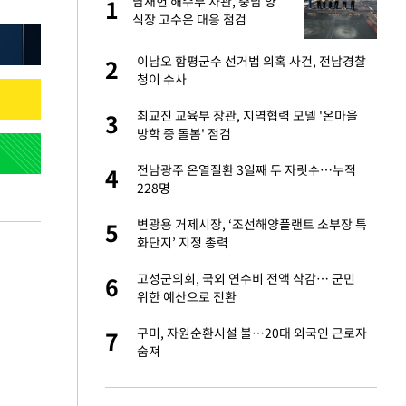
산
남재헌 해수부 차관, 충남 양
1
1
식장 고수온 대응 점검
앗겨…지금이라면 가
이남오 함평군수 선거법 의혹 사건, 전남경찰
2
2
청이 수사
성 접대 파문에 "현
최교진 교육부 장관, 지역협력 모델 '온마을
3
3
방학 중 돌봄' 점검
"이틀 만에 발견"
전남광주 온열질환 3일째 두 자릿수…누적
4
4
228명
비스 장애 발생…"원
변광용 거제시장, ‘조선해양플랜트 소부장 특
5
5
화단지’ 지정 총력
일까지 취소…11일
고성군의회, 국외 연수비 전액 삭감… 군민
6
6
위한 예산으로 전환
소…11일 재개·오
구미, 자원순환시설 불…20대 외국인 근로자
7
7
숨져