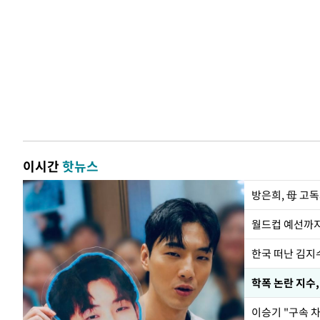
이시간
핫뉴스
방은희, 母 고독
월드컵 예선까지
한국 떠난 김지
학폭 논란 지수
이승기 "구속 차