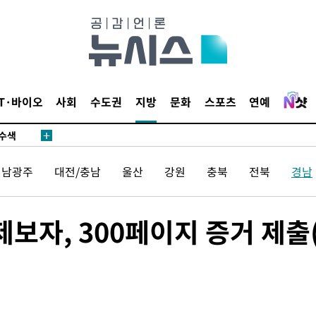
다"
수수색(종
4%↑
침 준수"
IT·바이오
사회
수도권
지방
문화
스포츠
연예
수수색
강화"
전남광주
대전/충남
울산
강원
충북
전북
경남
제보자, 300페이지 증거 제출
황'
의