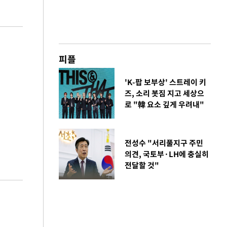
피플
'K-팝 보부상' 스트레이 키
즈, 소리 봇짐 지고 세상으
로 "韓 요소 깊게 우려내"
전성수 "서리풀지구 주민
의견, 국토부·LH에 충실히
전달할 것"