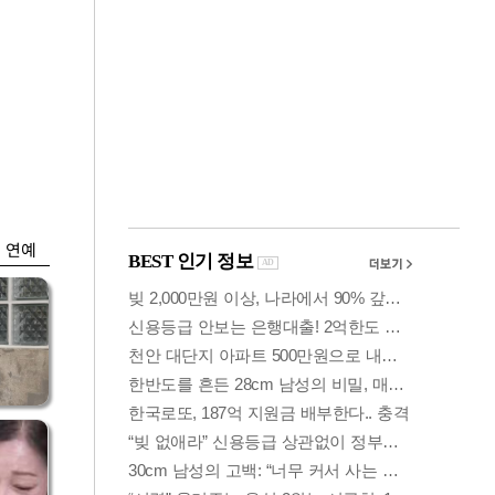
금융
개
외국인 폭풍매도에
 우
코스피 6200선 주저
앉아
연예