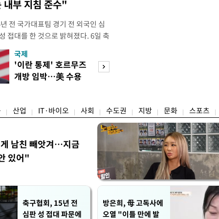
 내부 지침 준수"
년 전 국가대표팀 경기 전 외국인 심
성 접대를 한 것으로 밝혀졌다. 6일 축
 의원실은 축구협회가 2011~2012
국제
경제
게 성 접대한 사실을 확인했다. 당시
'이란 통제' 호르무즈
초고가 겨냥 세제
과 감독관 등 10여 명에게 한 번에
개방 임박…美 수용
편…전월세 '유탄'
00만원이 넘는 돈을 성
할까
려
융
산업
IT·바이오
사회
수도권
지방
문화
스포츠
에게 남친 빼앗겨…지금
안 있어"
축구협회, 15년 전
방은희, 母 고독사에
심판 성 접대 파문에
오열 "이틀 만에 발