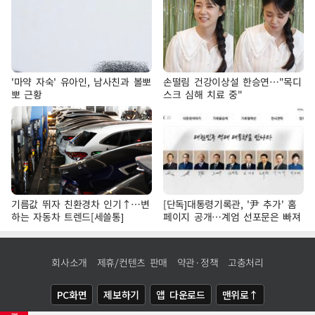
'마약 자숙' 유아인, 남사친과 볼뽀
손떨림 건강이상설 한승연…"목디
뽀 근황
스크 심해 치료 중"
기름값 뛰자 친환경차 인기↑…변
[단독]대통령기록관, '尹 추가' 홈
하는 자동차 트렌드[세쓸통]
페이지 공개…계엄 선포문은 빠져
회사소개
제휴/컨텐츠 판매
약관·정책
고충처리
PC화면
제보하기
앱 다운로드
맨위로↑