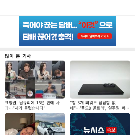
많이 본 기사
표창원, 남규리에 15년 만에 사
"창 3개 띄워도 답답함 없
과…"제가 틀렸습니다"
네"…'폴드8 울트라', 일주일 써보
니