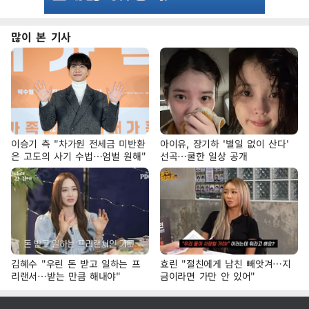
많이 본 기사
이승기 측 "차가원 전세금 미반환
아이유, 장기하 '별일 없이 산다'
은 고도의 사기 수법…엄벌 원해"
선곡…쿨한 일상 공개
김혜수 "우린 돈 받고 일하는 프
효린 "절친에게 남친 빼앗겨…지
리랜서…받는 만큼 해내야"
금이라면 가만 안 있어"