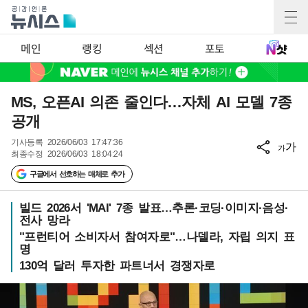
메인
랭킹
섹션
포토
MS, 오픈AI 의존 줄인다…자체 AI 모델 7종
공개
기사등록
2026/06/03 17:47:36
가
가
최종수정
2026/06/03 18:04:24
구글에서 선호하는 매체로 추가
빌드 2026서 'MAI' 7종 발표…추론·코딩·이미지·음성·
전사 망라
"프런티어 소비자서 참여자로"…나델라, 자립 의지 표
명
130억 달러 투자한 파트너서 경쟁자로