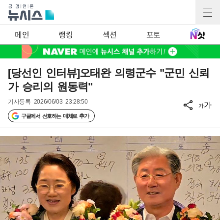
메인
랭킹
섹션
포토
[당선인 인터뷰]오태완 의령군수 "군민 신뢰
가 승리의 원동력"
기사등록
2026/06/03 23:28:50
가
가
구글에서 선호하는 매체로 추가