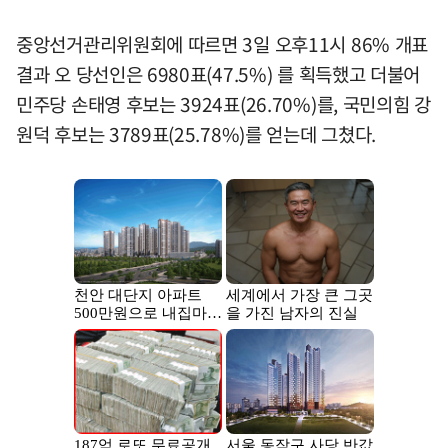
중앙선거관리위원회에 따르면 3일 오후11시 86% 개표
결과 오 당선인은 6980표(47.5%) 를 획득했고 더불어
민주당 손태영 후보는 3924표(26.70%)를, 국민의힘 강
원덕 후보는 3789표(25.78%)를 얻는데 그쳤다.