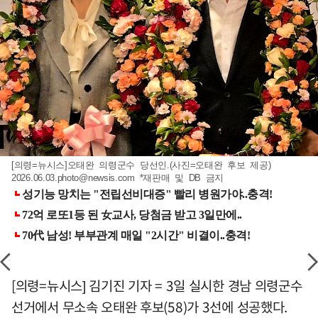
[의령=뉴시스]오태완 의령군수 당선인.(사진=오태완 후보 제공)
2026.06.03.photo@newsis.com
*재판매 및 DB 금지
[의령=뉴시스] 김기진 기자 = 3일 실시한 경남 의령군수
선거에서 무소속 오태완 후보(58)가 3선에 성공했다.