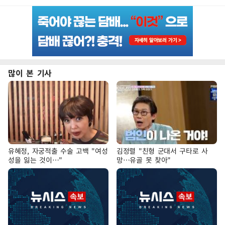
많이 본 기사
유혜정, 자궁적출 수술 고백 "여성
김정렬 "친형 군대서 구타로 사
성을 잃는 것이…"
망…유골 못 찾아"