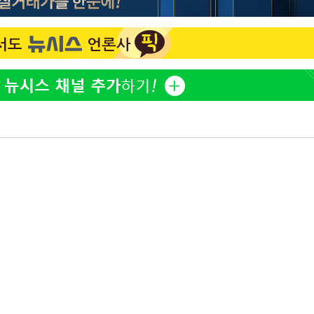
정보석 "황정음 전 남편 서
1
 혐의
서글한 인상이었는데…"
감
황기순 "원정 도박으로 전
2
도피"
 포착
이승기 측 "차가원 전세금
3
사기 수법…엄벌 원해"
라하라 격파
인다"
정부, 전 산업에 'AI 옷' 
4
 위협"
1000대 보급 추진
수용할까
최준희, 또 성형수술 예고 
5
 불가피"
등 압수수색
허지웅 "우리가 지지했던 
6
들었다"…형소법 개정에 
아이유, 장기하 '별일 없
7
일상 공개