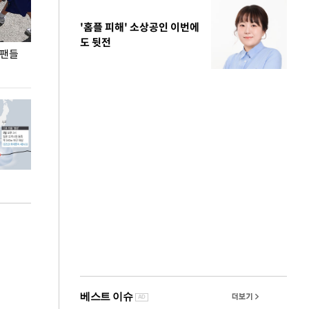
'홈플 피해' 소상공인 이번에
도 뒷전
 팬들
이 대통령, '청년 대책 속도 높여야…폭염 문제도
입추 코앞인데 전
총력 대응'