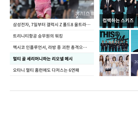
컴백하는 스키즈
입추 하루 앞둔 
삼성전자, 7일부터 갤럭시 Z 폴드8 울트라·폴드8·플립8 출시
폭염
트리니티항공 승무원의 워킹
멕시코 인플루언서, 라방 중 괴한 총격으로 사망
멀티 골 세리머니하는 리오넬 메시
오타니 멀티 홈런에도 다저스는 6연패