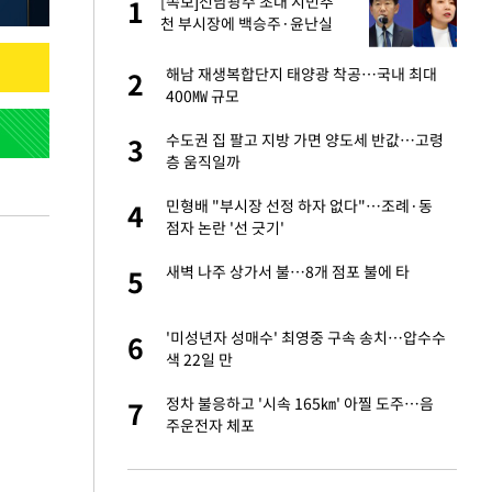
글
[속보]전남광주 초대 시민추
1
1
천 부시장에 백승주·윤난실
 재산 잃고 필리핀
해남 재생복합단지 태양광 착공…국내 최대
2
2
400㎿ 규모
 미반환은 고도의
수도권 집 팔고 지방 가면 양도세 반값…고령
3
3
층 움직일까
입힌다…AI 로봇 연
민형배 "부시장 선정 하자 없다"…조례·동
4
4
점자 논란 '선 긋기'
"짝짝이 눈 탈출"
새벽 나주 상가서 불…8개 점포 불에 타
5
5
인간들이 이 꼴 만
'미성년자 성매수' 최영중 구속 송치…압수수
6
6
격한 반응
색 22일 만
이 산다' 선곡…쿨한
정차 불응하고 '시속 165㎞' 아찔 도주…음
7
7
주운전자 체포