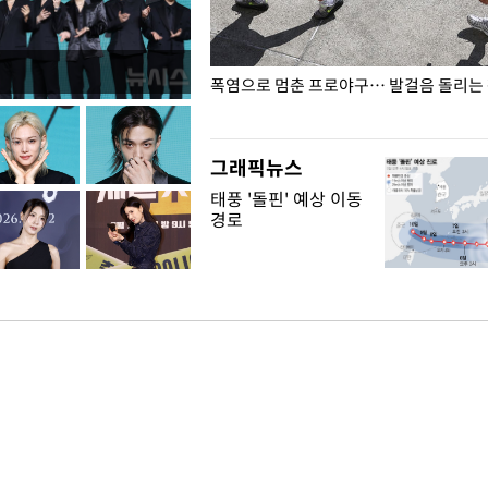
전남광주… 열화상 카메라에 담긴
폭염으로 멈춘 프로야구… 발걸음 돌리는
그래픽뉴스
태풍 '돌핀' 예상 이동
경로