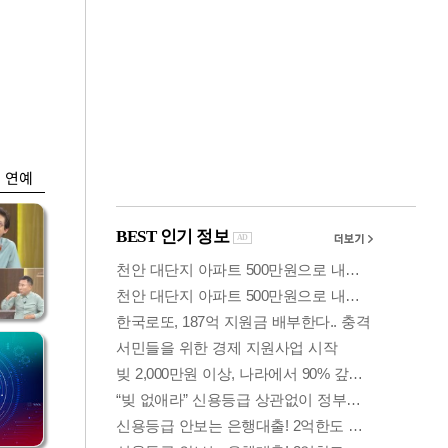
금융
 세
외국인 폭풍매도에
'유
코스피 6200선 주저
앉아
연예