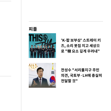
피플
'K-팝 보부상' 스트레이 키
즈, 소리 봇짐 지고 세상으
로 "韓 요소 깊게 우려내"
전성수 "서리풀지구 주민
의견, 국토부·LH에 충실히
전달할 것"