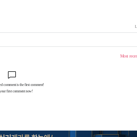
 포착
라하라 격파
인다"
 위협"
수용할까
 불가피"
등 압수수색
태세 강
어"
·당황'
'