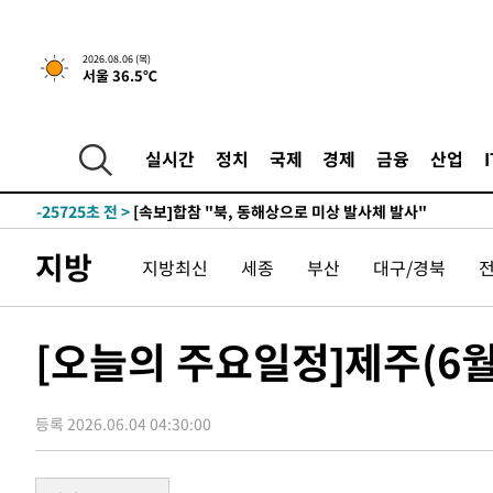
2026.08.06 (목)
-1938초 전 >
[속보]경찰, '홍명보 선임 논란' 대한축구협회·축구회관 
서울 36.5℃
-28141초 전 >
[속보]합참 "北 발사체는 단거리탄도미사일…감시·경계
화"
-27889초 전 >
日방위성, 北이 동해로 쏜 발사체는 탄도미사일 가능성
실시간
정치
국제
경제
금융
산업
-26319초 전 >
[속보] SKT, 에이닷 서비스 장애 발생…"원인 파악 중"
-25725초 전 >
[속보]합참 "북, 동해상으로 미상 발사체 발사"
-25121초 전 >
'낮 최고 39도' 불볕더위…한밤 열대야도 계속[내일날씨]
-25080초 전 >
[속보]7~9일 프로야구 3연전도 폭염 취소…11일 재개
지방
지방최신
세종
부산
대구/경북
-24742초 전 >
"韓 외환시장 개입 관측 배경엔 美의 대한국 무역적자 있
-24569초 전 >
'월드컵 탈락 후폭풍' 축구협회…초유의 압수수색에 '충격
[오늘의 주요일정]제주(6월
-24409초 전 >
서울 낮 37.9도, 올여름 최고치 경신…영등포 순간 '40도
-23971초 전 >
[속보]종합특검, 대검 추가 압수수색…내란 중요임무종사
-20066초 전 >
[속보]코스닥, 800p 회복…0.26% 오른 801.67 마감
등록 2026.06.04 04:30:00
-19996초 전 >
[속보]코스피, 301.88포인트(4.58%) 내린 6296.38 마
-19861초 전 >
[속보]원·달러 환율, 0.7원 내린 1423.8원 마감