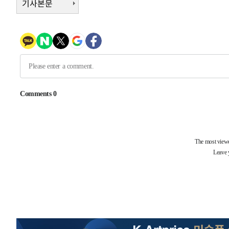
기사본문
-17460초 전 >
"여기 떨어졌다"…다누리, 스페이스X 로켓 달 충돌 흔적
-14505초 전 >
손흥민, 5경기 연속골 실패…LAFC는 승부차기 끝 과달
-7106초 전 >
내일까지 39도 '펄펄'…기상청 "태풍 지나며 폭염 잠시 꺾
-6743초 전 >
트럼프, 한국계 진보 주지사 후보 맹공…"공산주의가 최대
-6721초 전 >
"美간섭에 합의 지연"…트럼프, '이란 호르무즈 통제권' 
-3241초 전 >
[속보]산업장관 "李정부, 원전 반대 안해…안정 전력 위해
-1938초 전 >
[속보]경찰, '홍명보 선임 논란' 대한축구협회·축구회관 
-28141초 전 >
[속보]합참 "北 발사체는 단거리탄도미사일…감시·경계
화"
-27889초 전 >
日방위성, 北이 동해로 쏜 발사체는 탄도미사일 가능성
-26319초 전 >
[속보] SKT, 에이닷 서비스 장애 발생…"원인 파악 중"
-25725초 전 >
[속보]합참 "북, 동해상으로 미상 발사체 발사"
-25121초 전 >
'낮 최고 39도' 불볕더위…한밤 열대야도 계속[내일날씨]
-25080초 전 >
[속보]7~9일 프로야구 3연전도 폭염 취소…11일 재개
-24742초 전 >
"韓 외환시장 개입 관측 배경엔 美의 대한국 무역적자 있
-24569초 전 >
'월드컵 탈락 후폭풍' 축구협회…초유의 압수수색에 '충격
-24409초 전 >
서울 낮 37.9도, 올여름 최고치 경신…영등포 순간 '40도