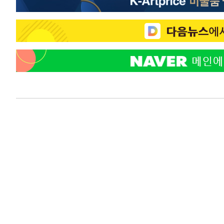
-23971초 전 >
[속보]종합특검, 대검 추가 압수수색…내란 중요임무종사
-20066초 전 >
[속보]코스닥, 800p 회복…0.26% 오른 801.67 마감
-19996초 전 >
[속보]코스피, 301.88포인트(4.58%) 내린 6296.38 마
-19861초 전 >
[속보]원·달러 환율, 0.7원 내린 1423.8원 마감
-17460초 전 >
"여기 떨어졌다"…다누리, 스페이스X 로켓 달 충돌 흔적
-14505초 전 >
손흥민, 5경기 연속골 실패…LAFC는 승부차기 끝 과달
-7106초 전 >
내일까지 39도 '펄펄'…기상청 "태풍 지나며 폭염 잠시 꺾
-6743초 전 >
트럼프, 한국계 진보 주지사 후보 맹공…"공산주의가 최대
-6721초 전 >
"美간섭에 합의 지연"…트럼프, '이란 호르무즈 통제권' 
-3241초 전 >
[속보]산업장관 "李정부, 원전 반대 안해…안정 전력 위해
-1938초 전 >
[속보]경찰, '홍명보 선임 논란' 대한축구협회·축구회관 