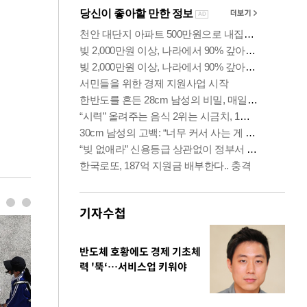
기자수첩
반도체 호황에도 경제 기초체
력 '뚝‘…서비스업 키워야