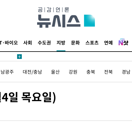
등 압수수색
태세 강
IT·바이오
사회
수도권
지방
문화
스포츠
연예
전남광주
대전/충남
울산
강원
충북
전북
경남
어"
·당황'
4일 목요일)
'
 혐의
감