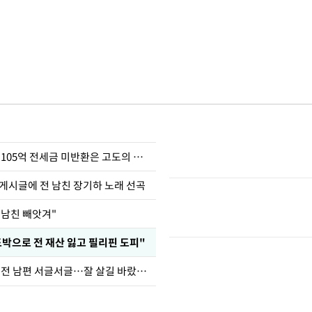
이승기 "차가원 105억 전세금 미반환은 고도의 사기"
 게시글에 전 남친 장기하 노래 선곡
 남친 빼앗겨"
도박으로 전 재산 잃고 필리핀 도피"
정보석 "황정음 전 남편 서글서글…잘 살길 바랐는데"