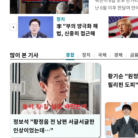
북한이 6일 오후 단거
난 6월 이후 한달여 
본부에 따르면 우리 군은
정치
서 동해상으로 발사된 
"사적
李 "부의 양극화 해
북한이 미사일을 몇 발
법, 신중히 접근해
다. 한미 정보당국은 
 차이
야"
많이 본 기사
종합
정치
국제
경제
금
황기순 "원정
필리핀 도피
정보석 "황정음 전 남편 서글서글한
인상이었는데…"