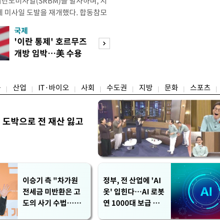
리탄도미사일(SRBM)을 발사하며, 지
만에 미사일 도발을 재개했다. 합동참모
 6일 오후 5시께 북한 원산 일대에
국제
경제
단거리 탄도미사일을 포착했다. 이날
'이란 통제' 호르무즈
강남 초고가 겨냥
 발사했는지는 아직 확인되지 않고 있
개방 임박…美 수용
제개편…전월세 
미사일의 정확한 제원과 사거
할까
탄' 우려
융
산업
IT·바이오
사회
수도권
지방
문화
스포츠
 도박으로 전 재산 잃고
"
이승기 측 "차가원
정부, 전 산업에 'AI
전세금 미반환은 고
옷' 입힌다…AI 로봇
도의 사기 수법…엄
연 1000대 보급 추
벌 원해"
진