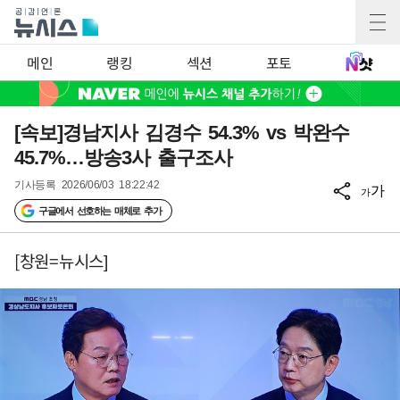
메인
랭킹
섹션
포토
[속보]경남지사 김경수 54.3% vs 박완수
45.7%…방송3사 출구조사
기사등록
2026/06/03 18:22:42
가
가
구글에서 선호하는 매체로 추가
[창원=뉴시스]