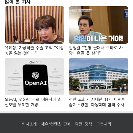
많이 본 기사
유혜정, 자궁적출 수술 고백 "여성
김정렬 "친형 군대서 구타로 사
성을 잃는 것이…"
망…유골 못 찾아"
오픈AI, 챗GPT 무료 이용자에 최
천안 교회서 지내던 11세 어린이
신모델 무제한 개방
숨져…경찰, 아동학대 혐의 수사
회사소개
제휴/컨텐츠 판매
약관·정책
고충처리