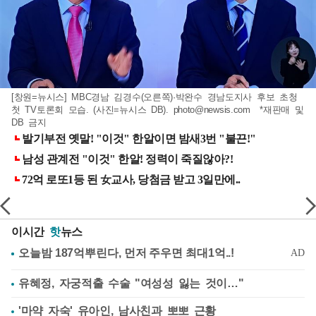
[창원=뉴시스] MBC경남 김경수(오른쪽)·박완수 경남도지사 후보 초청
첫 TV토론회 모습. (사진=뉴시스 DB).
photo@newsis.com
*재판매 및
DB 금지
이시간
핫
뉴스
유혜정, 자궁적출 수술 "여성성 잃는 것이…"
'마약 자숙' 유아인, 남사친과 뽀뽀 근황