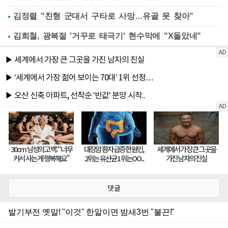
김정렬 "친형 군대서 구타로 사망…유골 못 찾아"
김희철, 광복절 '거꾸로 태극기' 현수막에 "X돌았네"
댓글