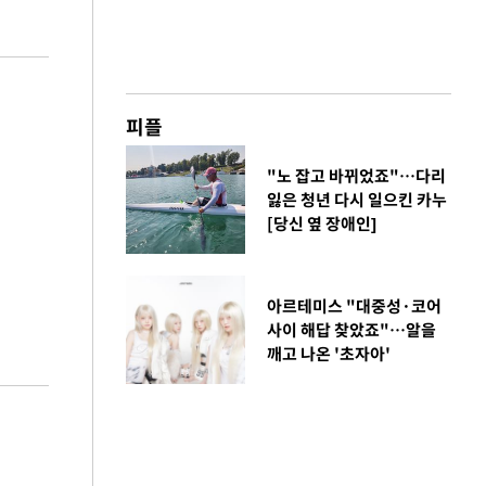
피플
"노 잡고 바뀌었죠"…다리
잃은 청년 다시 일으킨 카누
[당신 옆 장애인]
아르테미스 "대중성·코어
사이 해답 찾았죠"…알을
깨고 나온 '초자아'