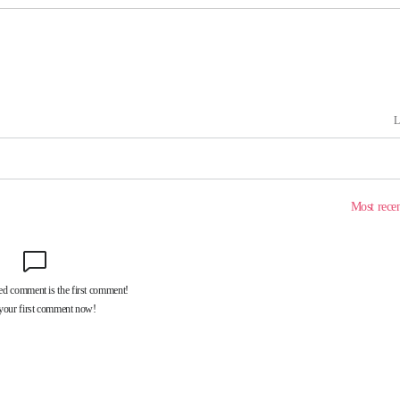
급대우'
온도차'
 밝혀
발로 부상
 논의
밀정보, 언
시작'
승리…정청래
청래
청래 승리
7%·정청래
2%·김민석
0.30%