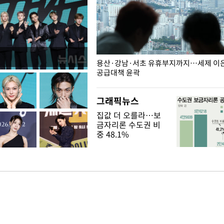
주째 하락, L당 1천800원대
용산·강남·서초 유휴부지까지…세제 이은 
공급대책 윤곽
그래픽뉴스
집값 더 오를라…보
금자리론 수도권 비
중 48.1%