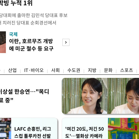
빙 누적 1위
전당대회에 출마한 김민석 당대표 후보
서 치러진 당대표 순회경선에서
표)를 얻어 상대 경쟁주자인 정청래 후보
국제
경제
) 차로 제치고 1위를 차지했다. 전날 제주
이란, 호르무즈 개방
세제·토허제 엇
서도 김 후보가 앞섰다. 이에 따라 누
에 미군 철수 등 요구
자…실거주 유예 
에서도 김 후보(46.01%)가 1위로
장 검토
융
산업
IT·바이오
사회
수도권
지방
문화
스포츠
이상설 한승연…"목디
료 중"
LAFC 손흥민, 리그
'여긴 20도, 저긴 50
스컵 톨루카전 선발
도'…열화상 카메라