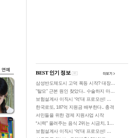
금융
박
변동성 커진 코스
연
피…거래대금 올해
최저
연예