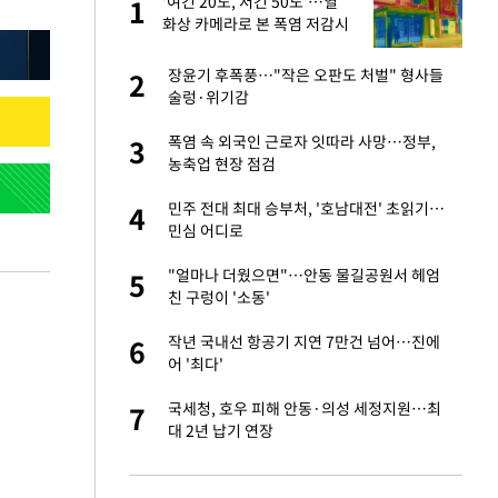
'여긴 20도, 저긴 50도'…열
1
1
라"
화상 카메라로 본 폭염 저감시
설 '온도차'
…"목디스크 심해
장윤기 후폭풍…"작은 오판도 처벌" 형사들
2
2
술렁·위기감
톨루카전 선발 출
폭염 속 외국인 근로자 잇따라 사망…정부,
3
3
농축업 현장 점검
'…열화상 카메라로 본
민주 전대 최대 승부처, '호남대전' 초읽기…
4
4
민심 어디로
마드리드 입단
"얼마나 더웠으면"…안동 물길공원서 헤엄
5
5
친 구렁이 '소동'
침묵…LAFC, 톨루
작년 국내선 항공기 지연 7만건 넘어…진에
6
6
어 '최다'
잔 정유시설서 화재
국세청, 호우 피해 안동·의성 세정지원…최
7
7
대 2년 납기 연장