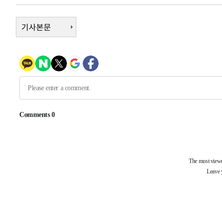
-10398초 전 >
이강인, 오늘 서울서 AT마드리드 입단식…'전례 없는 특
45분 전 >
기사본문
'여긴 20도, 저긴 50도'…열화상 카메라로 본 폭염 저감시설 '
54분 전 >
콜롬비아 신임 우파 대통령 취임 하루만에 차량폭탄 폭발 사건
2시간 전 >
튀르키예 외무장관, "메카 3국 방위협정은 이란이 목표 아냐 "
3시간 전 >
이군이 불법 군시설 건설한 레바논 남부에서 레바논군 3명 폭
4시간 전 >
[속보]美중부 사령관, 이스라엘 긴급방문 다중화된 전선 상황
4시간 전 >
美 국방부, 켄달 전 공군장관 보안허가 취소…“에어포스원 기
론 누출”
-31866초 전 >
태풍 돌핀, 중 저장성 타이저우시 해안에 상륙 (1보)
-29212초 전 >
AT마드리드 데뷔 앞둔 이강인, 맨시티전 선발 대신 '벤치 
-27842초 전 >
[속보]與 강원·TK 당원투표 합산 김민석 48.54%로 
44.40%
-27176초 전 >
與 강원·TK 당원투표 합산 김민석 46.01%로 승리…정
44.53%
-27016초 전 >
[속보]與전대 권리당원투표…강원·경북 김민석, 대구 정
-26823초 전 >
[속보]與 당대표 경선, 경북 권리당원 투표 김민석 47.3
45.71%
-26725초 전 >
[속보]與 당대표 경선, 대구 권리당원 투표 정청래 47.8
46.35%
-26522초 전 >
[속보]與 당대표 경선, 강원 권리당원 투표 김민석 승리…5
득표
-24440초 전 >
"일본축구협회, 대한축구협회 성 접대 의혹 심판 조사"