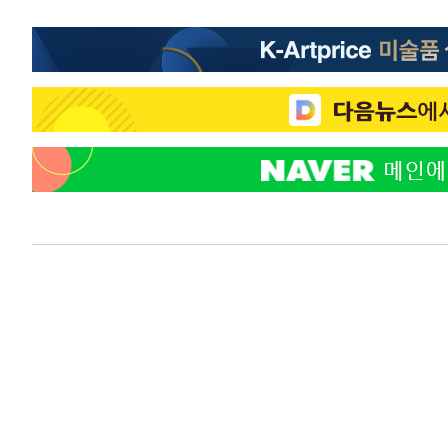
-17082초 전 >
[속보]장은수, KLPGA 제주삼다수 역전 우승…데뷔 10년
정상
-12447초 전 >
"얼마나 더웠으면"…안동 물길공원서 헤엄친 구렁이 '소
-12374초 전 >
손흥민, 68분 뛰고 2경기 침묵…LAFC, 톨루카에 1-0 승
-11646초 전 >
'2경기 연속 침묵' 손흥민, 톨루카전 68분만 뛰고 슈팅 0
-10398초 전 >
이강인, 오늘 서울서 AT마드리드 입단식…'전례 없는 특
45분 전 >
'여긴 20도, 저긴 50도'…열화상 카메라로 본 폭염 저감시설 '
54분 전 >
콜롬비아 신임 우파 대통령 취임 하루만에 차량폭탄 폭발 사건
2시간 전 >
튀르키예 외무장관, "메카 3국 방위협정은 이란이 목표 아냐 "
3시간 전 >
이군이 불법 군시설 건설한 레바논 남부에서 레바논군 3명 폭
4시간 전 >
[속보]美중부 사령관, 이스라엘 긴급방문 다중화된 전선 상황
4시간 전 >
美 국방부, 켄달 전 공군장관 보안허가 취소…“에어포스원 기
론 누출”