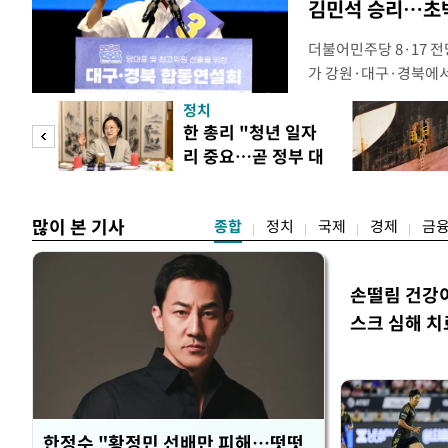
김민석 승리…초박
더불어민주당 8·17 
가 강원·대구·경북에
48.54%(1만8977
정치
를 1622표(4.14%p
만 피
한 총리 "청년 일자
·인천 권리당원 투표에
리 중요…곧 정부 대
적 합산(가중치 미반영)
공개
책"
많이 본 기사
종합
정치
국제
경제
금
손떨림 건강
스크 심해 치
한정수 "황정민 선배만 피해…떳떳