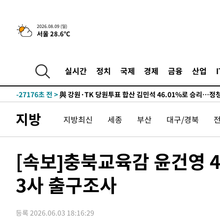
2026.08.09 (일)
서울 28.6℃
4시간 전 >
美 국방부, 켄달 전 공군장관 보안허가 취소…“에어포스원 기
론 누출”
-31866초 전 >
태풍 돌핀, 중 저장성 타이저우시 해안에 상륙 (1보)
-29212초 전 >
AT마드리드 데뷔 앞둔 이강인, 맨시티전 선발 대신 '벤치 
실시간
정치
국제
경제
금융
산업
-27842초 전 >
[속보]與 강원·TK 당원투표 합산 김민석 48.54%로 
44.40%
-27176초 전 >
與 강원·TK 당원투표 합산 김민석 46.01%로 승리…정
44.53%
-27016초 전 >
[속보]與전대 권리당원투표…강원·경북 김민석, 대구 정
지방
지방최신
세종
부산
대구/경북
-26823초 전 >
[속보]與 당대표 경선, 경북 권리당원 투표 김민석 47.3
45.71%
-26725초 전 >
[속보]與 당대표 경선, 대구 권리당원 투표 정청래 47.8
46.35%
-26522초 전 >
[속보]與 당대표 경선, 강원 권리당원 투표 김민석 승리…5
[속보]충북교육감 윤건영 45
득표
-24440초 전 >
"일본축구협회, 대한축구협회 성 접대 의혹 심판 조사"
3사 출구조사
-17082초 전 >
[속보]장은수, KLPGA 제주삼다수 역전 우승…데뷔 10년
정상
-12447초 전 >
"얼마나 더웠으면"…안동 물길공원서 헤엄친 구렁이 '소
-12374초 전 >
손흥민, 68분 뛰고 2경기 침묵…LAFC, 톨루카에 1-0 승
등록 2026.06.03 18:16:29
-11646초 전 >
'2경기 연속 침묵' 손흥민, 톨루카전 68분만 뛰고 슈팅 0