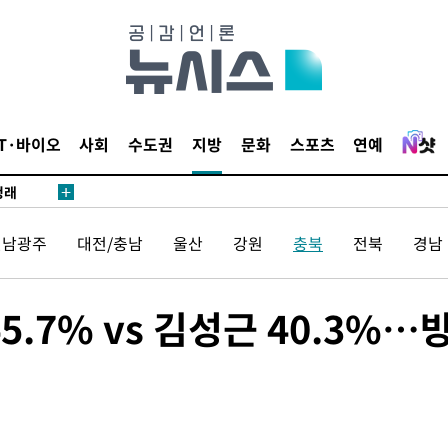
밀정보, 언
시작'
IT·바이오
사회
수도권
지방
문화
스포츠
연예
승리…정청래
청래
청래 승리
전남광주
대전/충남
울산
강원
충북
전북
경남
7%·정청래
2%·김민석
0.30%
.7% vs 김성근 40.3%…
 차에 첫
동'
리(종합)
개