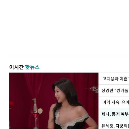
이시간
핫뉴스
'고지용과 이혼'
'마약 자숙' 유
제니, 동거 여
유혜정, 자궁적