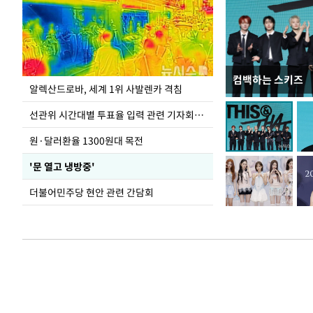
컴백하는 스키즈
주유소 기름값 12
알렉산드로바, 세계 1위 사발렌카 격침
선관위 시간대별 투표율 입력 관련 기자회견하는 주진우 의원
원·달러환율 1300원대 목전
'문 열고 냉방중'
더불어민주당 현안 관련 간담회