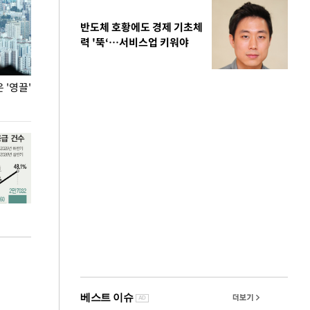
반도체 호황에도 경제 기초체
력 '뚝‘…서비스업 키워야
'영끌'
폭염 속 주말 풍경은?
극한 폭염에 바
도