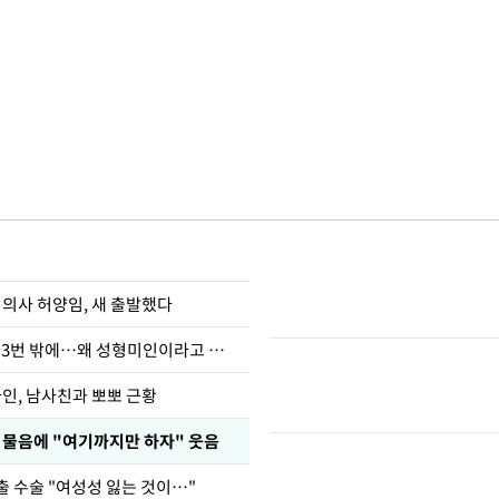
 의사 허양임, 새 출발했다
장영란 "쌍커풀 3번 밖에…왜 성형미인이라고 하냐"
아인, 남사친과 뽀뽀 근황
부 물음에 "여기까지만 하자" 웃음
출 수술 "여성성 잃는 것이…"