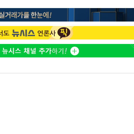
한정수 "황정민 선배만 피
1
해…떳떳하면 신분 공개하
 차에 첫
동'
손떨림 건강이상설 한승연
2
리(종합)
치료 중"
개
LAFC 손흥민, 리그스컵 
3
급대우'
격…득점포 재가동 도전
온도차'
'여긴 20도, 저긴 50도
4
폭염 저감시설 '온도차'
 밝혀
이강인, 오늘 서울서 AT
발로 부상
5
식…'전례 없는 특급대우'
 논의
밀정보, 언
손흥민, 68분 뛰고 2경기 
6
카에 1-0 승리(종합)
사우디 남서부 아람코 자
7