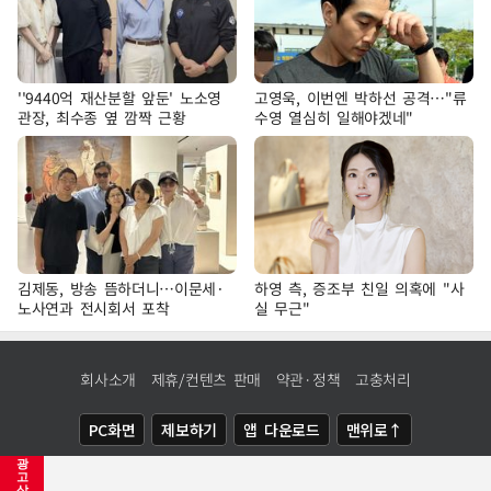
''9440억 재산분할 앞둔' 노소영
고영욱, 이번엔 박하선 공격…"류
관장, 최수종 옆 깜짝 근황
수영 열심히 일해야겠네"
김제동, 방송 뜸하더니…이문세·
하영 측, 증조부 친일 의혹에 "사
노사연과 전시회서 포착
실 무근"
회사소개
제휴/컨텐츠 판매
약관·정책
고충처리
PC화면
제보하기
앱 다운로드
맨위로↑
광
COPYRIGHTⓒ
NEWSIS
ALL RIGHTS RESERVED.
고
삭