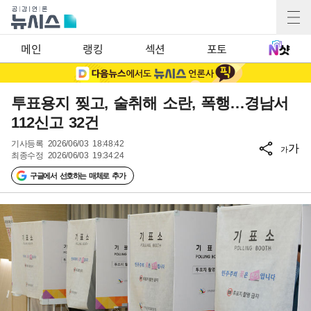
메인
랭킹
섹션
포토
투표용지 찢고, 술취해 소란, 폭행…경남서
112신고 32건
기사등록
2026/06/03 18:48:42
가
가
최종수정
2026/06/03 19:34:24
구글에서 선호하는 매체로 추가