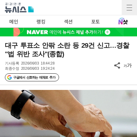
메인
랭킹
섹션
포토
대구 투표소 안팎 소란 등 29건 신고…경찰
"법 위반 조사"(종합)
기사등록
2026/06/03 18:44:28
가
가
최종수정
2026/06/03 19:24:24
구글에서 선호하는 매체로 추가