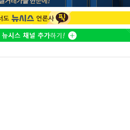
방은희, 母 고독사에 오열 
1
틀 만에 발견"
개장
3명은 중
김지수, '여행사 대표' 변
2
니…"
에서 두차
"바지 벗고 앞뒤로 돌아야
3
20일 후
서아, 기쁨조 검사 수치심
"여군 지원 막힌 UDT 훈
4
다"…707 출신 女유튜버 
"신약 찾자"…정부 과제로
5
바이오
한화큐셀·OCI, 美 수입
6
격제 도입에…"공정 경쟁
영"
"46세 맞아?" 바다를 '핫
7
닝…유산소 운동 효과 '톡