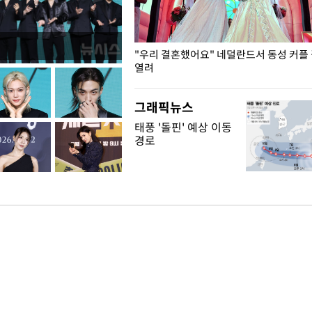
국엔 찜통 더위
"우리 결혼했어요" 네덜란드서 동성 커플
열려
그래픽뉴스
태풍 '돌핀' 예상 이동
경로