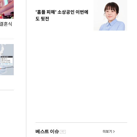
'홈플 피해' 소상공인 이번에
도 뒷전
 결혼식
폭염으로 멈춘 프로야구… 발걸음 돌리는 팬들
이 대통령, '청
총력 대응'