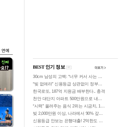
금융
입찰
"집값 더 뛰기 전 사
효성
자"…보금자리론 수
요 폭증
연예