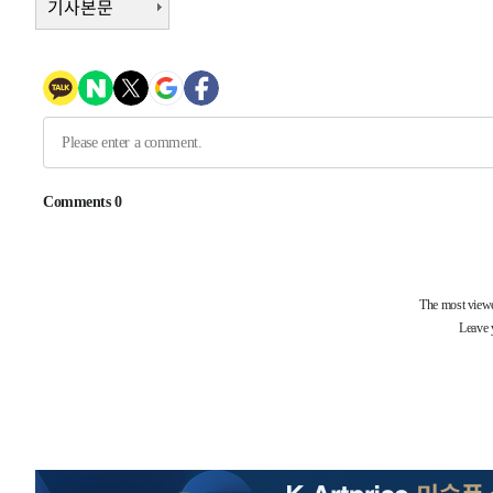
기사본문
태
-18695초 전 >
입추에도 극한더위…서울 낮 39도 '폭염중대경보'
-13659초 전 >
이란, 호르무즈서 "적국 목표물들"과 대치로 남부 케슘섬
례 큰 폭발음
-12374초 전 >
[속보]美, 폴리실리콘 수입 규제…파생제품 15% 관세, 1
발효
-10525초 전 >
[속보]트럼프, 美 원정출산 금지 행정명령 서명
-8225초 전 >
[속보] 뉴욕증시, 일제 하락 마감…나스닥 0.06%↓
-32263초 전 >
[속보] 7월 중국 수출 23.9%↑ 수입 27.5%↑…무역총
25.3%↑
-29423초 전 >
[속보]'채상병 순직 책임' 임성근, 항소심도 징역 3년
-29289초 전 >
[속보]종합특검, '관저이전 봐주기 감사' 유병호 구속기소
-25889초 전 >
민주 콩고 에볼라환자 4천명 돌파, 4053명 발생 1850명
-25139초 전 >
[속보]'300억원대 사기 혐의' 차가원 대표 구속 송치
-24333초 전 >
"미 전국적 살모네라 식중독 원인은 멕시코산 할라피뇨"--
-22846초 전 >
[속보]경찰·노동부, HL만도 평택사업장 끼임 사망 관련
-22727초 전 >
[속보]합수본, '투표율 허위 입력' 중앙·서울·경기도 선관
압수수색
-22482초 전 >
[속보]원·달러 환율, 오전 9시 1423.8원
-22278초 전 >
[속보]삼성전자·SK하이닉스 동반 강보합…1%대 상승 
-22264초 전 >
[속보]코스닥, 5.95포인트(0.74%) 상승한 807.62개장