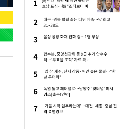
"이
與 전대 '박빙'에 시선 쏠리는
1
1
호남 표심…鄭 "조직보다 바
람" vs 金 "내가 과반"
신 근황 "가볼 만하
대구·경북 펄펄 끓는 더위 계속…낮 최고
2
2
31~38도
 했다"…탈북민 김
음성 공장 화재 진화 중…1명 부상
3
3
 회상
련 직접 해봤습니
합수본, 중앙선관위 등 9곳 추가 압수수
4
4
'완벽 소화'
색…'투표율 조작' 자료 확보
 속도내는 K-제약
'입추' 제주, 산지 강풍·해안 높은 물결…"한
5
5
낮 무더위"
 폴리실리콘 최저가
폭염 뚫고 폐터널로…남양주 '빛터널' 피서
6
6
·수익성 개선 환
명소[출동!인턴]
걸 몸매'로 만든 러
'가을 시작 입추라는데'…대전·세종·충남 전
7
7
톡'
역 폭염경보