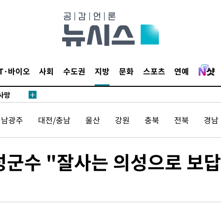
액
IT·바이오
사회
수도권
지방
문화
스포츠
연예
 사망
전남광주
대전/충남
울산
강원
충북
전북
경남
 CDC
 압수수색
위 등 9곳
성군수 "잘사는 의성으로 보답
출발
개장
3명은 중