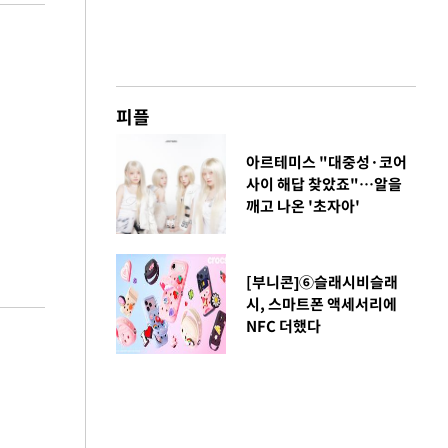
피플
아르테미스 "대중성·코어
사이 해답 찾았죠"…알을
깨고 나온 '초자아'
[부니콘]⑥슬래시비슬래
시, 스마트폰 액세서리에
NFC 더했다