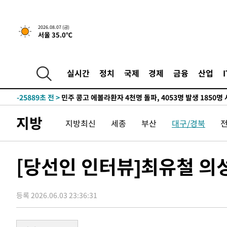
2026.08.07 (금)
서울 35.0℃
-8225초 전 >
[속보] 뉴욕증시, 일제 하락 마감…나스닥 0.06%↓
-32263초 전 >
[속보] 7월 중국 수출 23.9%↑ 수입 27.5%↑…무역총
25.3%↑
-29423초 전 >
[속보]'채상병 순직 책임' 임성근, 항소심도 징역 3년
실시간
정치
국제
경제
금융
산업
-29289초 전 >
[속보]종합특검, '관저이전 봐주기 감사' 유병호 구속기소
-25889초 전 >
민주 콩고 에볼라환자 4천명 돌파, 4053명 발생 1850명
-25139초 전 >
[속보]'300억원대 사기 혐의' 차가원 대표 구속 송치
지방
지방최신
세종
부산
대구/경북
-24333초 전 >
"미 전국적 살모네라 식중독 원인은 멕시코산 할라피뇨"--
-22846초 전 >
[속보]경찰·노동부, HL만도 평택사업장 끼임 사망 관련
-22727초 전 >
[속보]합수본, '투표율 허위 입력' 중앙·서울·경기도 선관
[당선인 인터뷰]최유철 의
압수수색
-22482초 전 >
[속보]원·달러 환율, 오전 9시 1423.8원
-22278초 전 >
[속보]삼성전자·SK하이닉스 동반 강보합…1%대 상승 
등록 2026.06.03 23:36:31
-22264초 전 >
[속보]코스닥, 5.95포인트(0.74%) 상승한 807.62개장
-22232초 전 >
[속보]코스피, 6300선 재탈환…1.09% 오른 6365.07 
-19397초 전 >
시리아 다마스쿠스 교외에서 미니버스 폭발.. 14명 부상, 