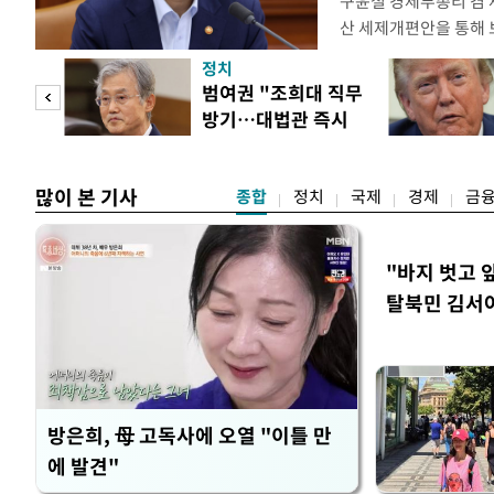
구윤철 경제부총리 겸 
산 세제개편안을 통해
지적에 대해 "사는(실거
정치
어들고 나중에 팔 때 
"사적
범여권 "조희대 직무
총리는 이날 오전 MBC
방기…대법관 즉시
터뷰에서 "이게(30억원
 차
제청"
많이 본 기사
종합
정치
국제
경제
금
"바지 벗고 
탈북민 김서아
회상
방은희, 母 고독사에 오열 "이틀 만
에 발견"