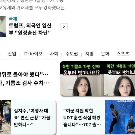
재정경제부 장관은 7일 정부가 부동
 보유세와 거래세를 모두 강화했다는
주) 30억원 이하 주택은 보유세도 줄
국제
경제
양도세도 줄어든다"고 설명했다. 구 부
트럼프, 외국인 임산
[단독]국가계약 
 라디오 '김종배의 시선집중'과의 인
부 "원정출산 차단"
제한 손본다…실
 이하 주택이) 99% 정도 된다.
명령
검토
융
산업
IT·바이오
사회
수도권
지방
문화
스포츠
앞뒤로 돌아야 했다"…
, 기쁨조 검사 수치심
김지수, '여행사 대
"여군 지원 막힌
표' 변신 근황 "가볼
UDT 훈련 직접 해봤
만하니…"
습니다"…707 출신
女유튜버 '완벽 소