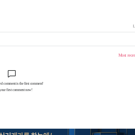
에서 두차
20일 후
액
 사망
 CDC
 압수수색
위 등 9곳
출발