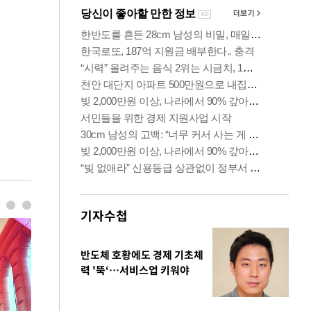
기자수첩
반도체 호황에도 경제 기초체
력 '뚝‘…서비스업 키워야