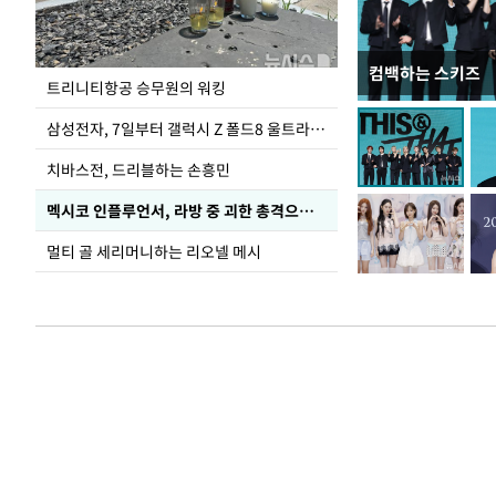
컴백하는 스키즈
입추 코앞인데 전
트리니티항공 승무원의 워킹
삼성전자, 7일부터 갤럭시 Z 폴드8 울트라·폴드8·플립8 출시
치바스전, 드리블하는 손흥민
멕시코 인플루언서, 라방 중 괴한 총격으로 사망
멀티 골 세리머니하는 리오넬 메시