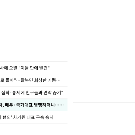
사에 오열 "이틀 만에 발견"
"바지 벗고 앞뒤로 돌아"…탈북민 회상한 기쁨조 검사
인 집착·통제에 친구들과 연락 끊겨"
박찬민 딸 박민하, 배우·국가대표 병행하더니…근황이
기 혐의' 차가원 대표 구속 송치