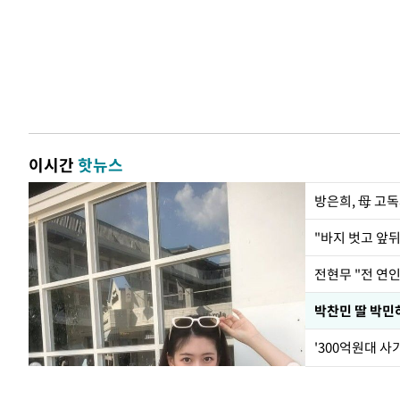
이시간
핫뉴스
방은희, 母 고독
전현무 "전 연
'300억원대 사