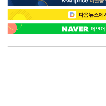
-22232초 전 >
[속보]코스피, 6300선 재탈환…1.09% 오른 6365.07 
-19397초 전 >
시리아 다마스쿠스 교외에서 미니버스 폭발.. 14명 부상, 
태
-18695초 전 >
입추에도 극한더위…서울 낮 39도 '폭염중대경보'
-13659초 전 >
이란, 호르무즈서 "적국 목표물들"과 대치로 남부 케슘섬
례 큰 폭발음
-12374초 전 >
[속보]美, 폴리실리콘 수입 규제…파생제품 15% 관세, 1
발효
-10525초 전 >
[속보]트럼프, 美 원정출산 금지 행정명령 서명
-8225초 전 >
[속보] 뉴욕증시, 일제 하락 마감…나스닥 0.06%↓