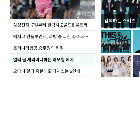
컴백하는 스키즈
이재명 대통령, 
삼성전자, 7일부터 갤럭시 Z 폴드8 울트라·폴드8·플립8 출시
선 다해 강구해야
멕시코 인플루언서, 라방 중 괴한 총격으로 사망
트리니티항공 승무원의 워킹
멀티 골 세리머니하는 리오넬 메시
오타니 멀티 홈런에도 다저스는 6연패