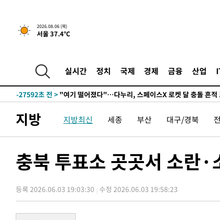
2시간 전 >
[속보] 호르무즈 해협 이란-오만 협상 기대속 뉴욕증시 혼조 
2026.08.06 (목)
서울 37.4℃
0.49%↑
-30198초 전 >
[속보]코스닥, 800p 회복…0.26% 오른 801.67 마감
-30128초 전 >
[속보]코스피, 301.88포인트(4.58%) 내린 6296.38 마
-29993초 전 >
[속보]원·달러 환율, 0.7원 내린 1423.8원 마감
실시간
정치
국제
경제
금융
산업
-27592초 전 >
"여기 떨어졌다"…다누리, 스페이스X 로켓 달 충돌 흔적
-24637초 전 >
손흥민, 5경기 연속골 실패…LAFC는 승부차기 끝 과달
-17238초 전 >
내일까지 39도 '펄펄'…기상청 "태풍 지나며 폭염 잠시 
지방
지방최신
세종
부산
대구/경북
-16875초 전 >
트럼프, 한국계 진보 주지사 후보 맹공…"공산주의가 최대
-16853초 전 >
"美간섭에 합의 지연"…트럼프, '이란 호르무즈 통제권'
-13373초 전 >
[속보]산업장관 "李정부, 원전 반대 안해…안정 전력 위
충북 투표소 곳곳서 소란·
-12070초 전 >
[속보]경찰, '홍명보 선임 논란' 대한축구협회·축구회관 
색
-11457초 전 >
[속보]산업장관 "美무역법 제301조 과잉생산 결과 발표 8
상
등록 2026.06.03 19:03:30
수정 2026.06.03 19:58:23
-11250초 전 >
[속보]코스피 매도사이드카 발동…4%대 급락
-10522초 전 >
[속보]전남광주 초대 시민추천 부시장에 백승주·윤난실
-8083초 전 >
서울 열대야 15일째 지속…비공식 '초열대야' 30도 넘어