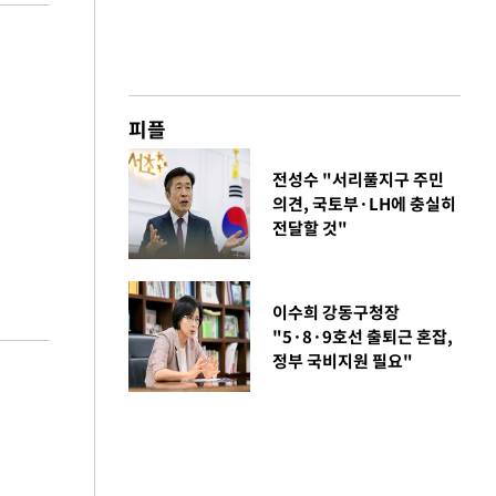
피플
전성수 "서리풀지구 주민
의견, 국토부·LH에 충실히
전달할 것"
이수희 강동구청장
"5·8·9호선 출퇴근 혼잡,
정부 국비지원 필요"