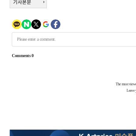
기사본문
-6650초 전 >
[속보]코스닥, 2.15포인트(0.27%) 내린 797.44 출발
-6633초 전 >
[속보]코스피, 119.51포인트(1.81%) 내린 6478.75 개장
-3080초 전 >
6월 경상수지 497.3억 달러…두 달 연속 사상 최대
-3031초 전 >
서울 낮 39도 '폭염중대경보'…40도 관측 가능성도
-393초 전 >
미 워싱턴주 스포캔 시의 통제불능 3개 산불, 방화선 일부 구
2시간 전 >
[속보] 호르무즈 해협 이란-오만 협상 기대속 뉴욕증시 혼조 
0.49%↑
-30198초 전 >
[속보]코스닥, 800p 회복…0.26% 오른 801.67 마감
-30128초 전 >
[속보]코스피, 301.88포인트(4.58%) 내린 6296.38 마
-29993초 전 >
[속보]원·달러 환율, 0.7원 내린 1423.8원 마감
-27592초 전 >
"여기 떨어졌다"…다누리, 스페이스X 로켓 달 충돌 흔적
-24637초 전 >
손흥민, 5경기 연속골 실패…LAFC는 승부차기 끝 과달
-17238초 전 >
내일까지 39도 '펄펄'…기상청 "태풍 지나며 폭염 잠시 
-16875초 전 >
트럼프, 한국계 진보 주지사 후보 맹공…"공산주의가 최대
-16853초 전 >
"美간섭에 합의 지연"…트럼프, '이란 호르무즈 통제권'
-13373초 전 >
[속보]산업장관 "李정부, 원전 반대 안해…안정 전력 위
-12070초 전 >
[속보]경찰, '홍명보 선임 논란' 대한축구협회·축구회관 