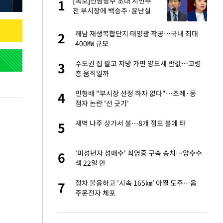
재
[속보]전남광주 초대 시민추
1
1
천 부시장에 백승주·윤난실
서글서글한 인상이
해남 재생복합단지 태양광 착공…국내 최대
2
2
400㎿ 규모
입힌다…AI 로봇 연
수도권 집 팔고 지방 가면 양도세 반값…고령
3
3
층 움직일까
이 안 된다"
민형배 "부시장 선정 하자 없다"…조례·동
4
4
점자 논란 '선 긋기'
"짝짝이 눈 탈출"
새벽 나주 상가서 불…8개 점포 불에 타
5
5
 원전 반대 안해…안
'미성년자 성매수' 최영중 구속 송치…압수수
6
6
색 22일 만
, 들이받은 승합차
정차 불응하고 '시속 165㎞' 아찔 도주…음
7
7
주운전자 체포