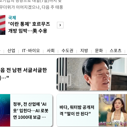
고기압의 영향으로 내일(7일)까지 낮
 무더위가 이어지겠으나, 다음 주 태풍
계가 재편되는 과정에서 폭염이 일시적
국제
경제
상청은 내다봤다. 기상청은 6일 오전
'이란 통제' 호르무즈
실거주해야 절세
같이 밝혔다. 이광연 기상청 예보분석
개방 임박…美 수용
울 전월세 매물 
결된 고기압이 한반도에 자리잡고 있
할까
들듯
융
산업
IT·바이오
사회
수도권
지방
문화
스포츠
음 전 남편 서글서글한
…"
정부, 전 산업에 'AI
바다, 워터밤 공개저
옷' 입힌다…AI 로봇
격 "말이 안 된다"
연 1000대 보급 추
진