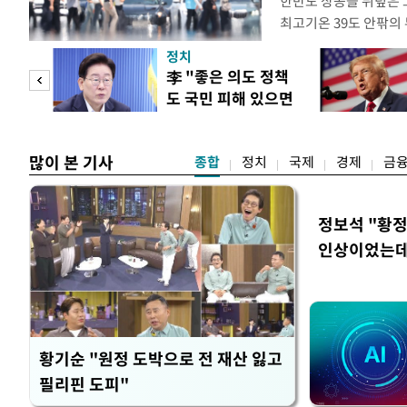
한반도 상공을 뒤덮은 
최고기온 39도 안팎의
'돌핀'이 지나며 기압
정치
으로 주춤할 것으로 기
"사적
李 "좋은 의도 정책
정례 브리핑을 열고 이
도 국민 피해 있으면
관은 "상층까지 잘 연
 차이
고쳐야"
많이 본 기사
종합
정치
국제
경제
금
정보석 "황정
인상이었는데
황기순 "원정 도박으로 전 재산 잃고
필리핀 도피"