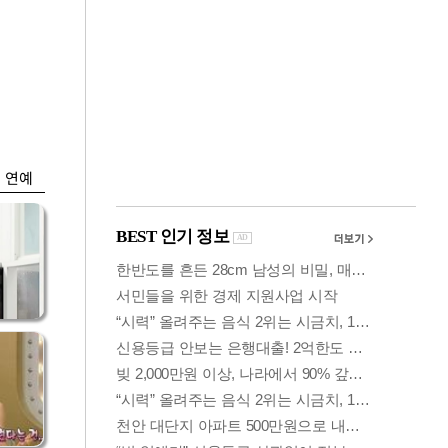
금융
…서
"샌디스크 실적 실
줄어
망"…SK하닉, 또
10% 털썩
연예