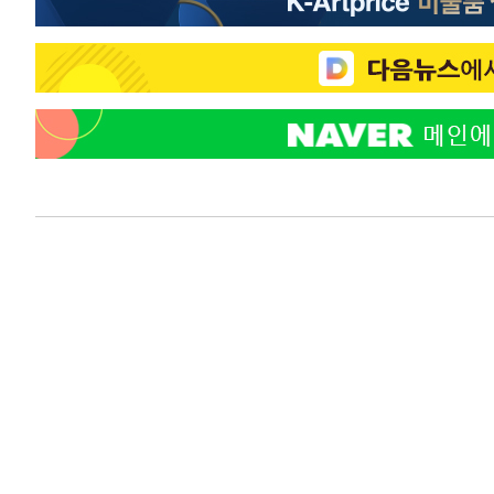
색
-11457초 전 >
[속보]산업장관 "美무역법 제301조 과잉생산 결과 발표 8
상
-11250초 전 >
[속보]코스피 매도사이드카 발동…4%대 급락
-10522초 전 >
[속보]전남광주 초대 시민추천 부시장에 백승주·윤난실
-8083초 전 >
서울 열대야 15일째 지속…비공식 '초열대야' 30도 넘어
-6650초 전 >
[속보]코스닥, 2.15포인트(0.27%) 내린 797.44 출발
-6633초 전 >
[속보]코스피, 119.51포인트(1.81%) 내린 6478.75 개장
-3080초 전 >
6월 경상수지 497.3억 달러…두 달 연속 사상 최대
-3031초 전 >
서울 낮 39도 '폭염중대경보'…40도 관측 가능성도
-393초 전 >
미 워싱턴주 스포캔 시의 통제불능 3개 산불, 방화선 일부 구
2시간 전 >
[속보] 호르무즈 해협 이란-오만 협상 기대속 뉴욕증시 혼조 
0.49%↑