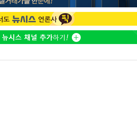
황기순 "원정 도박으로 전 
1
산 잃고 필리핀 도피"
월 중 예
정보석 "황정음 전 남편 
2
었는데…"
정부, 전 산업에 'AI 옷' 
3
1000대 보급 추진
바다, 워터밤 공개저격 "말
4
최준희, 또 성형수술 예고 
축
5
마감 다우
[속보]산업장관 "李정부,
6
정 전력 위해 불가피"
고속도로서 화물차 낙하물
7
동승자 사망