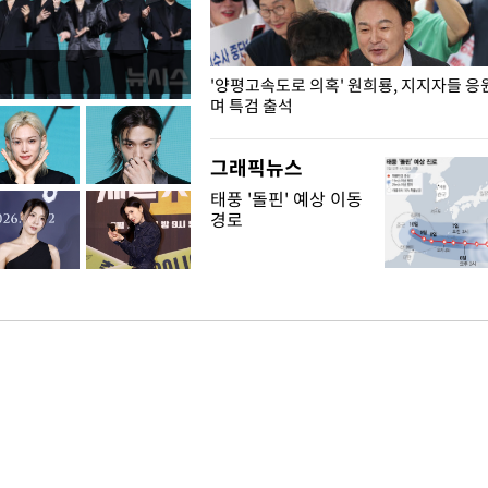
"수사·기소 분리 관련 대비책 최
'양평고속도로 의혹' 원희룡, 지지자들 응
"
며 특검 출석
그래픽뉴스
태풍 '돌핀' 예상 이동
경로