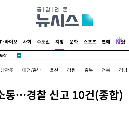
마감 다우
감
IT·바이오
사회
수도권
지방
문화
스포츠
연예
 포착
라하라 격파
꺾인다"
전남광주
대전/충남
울산
강원
충북
전북
경남
 위협"
 수용할까
해 불가피"
소동…경찰 신고 10건(종합)
등 압수수
월 중 예