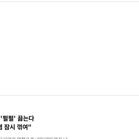
 '펄펄' 끓는다
염 잠시 꺾여"