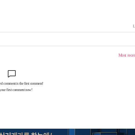
축
마감 다우
감
 포착
라하라 격파
꺾인다"
 위협"
 수용할까
해 불가피"
등 압수수