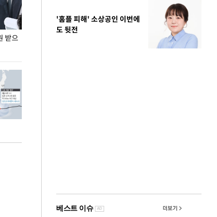
'홈플 피해' 소상공인 이번에
도 뒷전
원 받으
정동영, 조현 '이상주의' 발언에 "이상이 있어야
장동혁 "李 대
현실 바꿔"
하다"