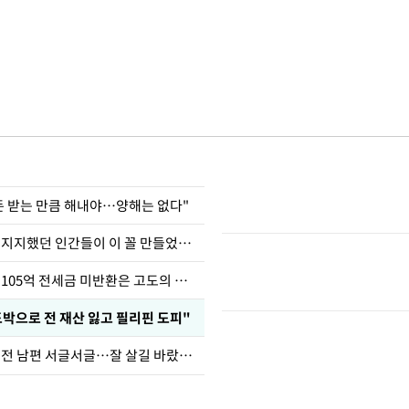
 돈 받는 만큼 해내야…양해는 없다"
허지웅 "우리가 지지했던 인간들이 이 꼴 만들었다"
이승기 "차가원 105억 전세금 미반환은 고도의 사기"
도박으로 전 재산 잃고 필리핀 도피"
정보석 "황정음 전 남편 서글서글…잘 살길 바랐는데"