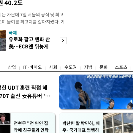
 40.2도
는 가운데 7일 서울의 공식 낮 최고
오르며 올여름 최고치를 갈아치웠다. 기
 지점의 일 최고기온은 38.0도로, 종
국제
경제
 1907년 관측 이래 8월 기준 역대 4
유로화 팔고 엔화 산
수도권 고용 급랭
대 1위 기록은 2018년 8월 1일
美…ECB엔 뒤늦게
전국 취업자 10명
관측장비
통보
1명뿐
융
산업
IT·바이오
사회
수도권
지방
문화
스포츠
막힌 UDT 훈련 직접 해
07 출신 女유튜버 '완
전현무 "전 연인 집
박찬민 딸 박민하, 배
착에 친구들과 연락
우·국가대표 병행하