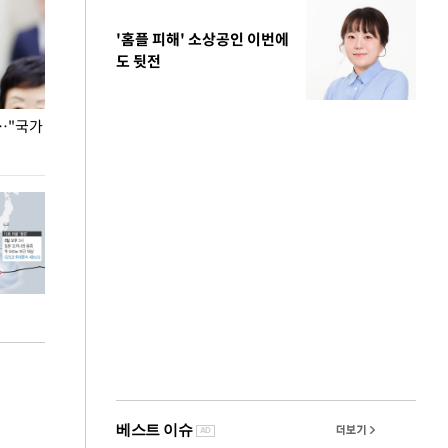
'홈플 피해' 소상공인 이번에
도 뒷전
…"국가
홈플러스, 67개 점포 가오픈… 13일 정식 개장
오세훈 서울시장,
환경 점검