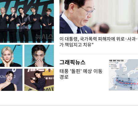
개구리밥
이 대통령, 국가폭력 피해자에 위로·사과
가 책임지고 치유"
그래픽뉴스
태풍 '돌핀' 예상 이동
경로