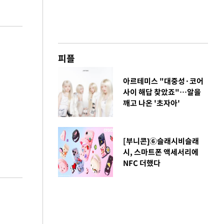
피플
아르테미스 "대중성·코어
사이 해답 찾았죠"…알을
깨고 나온 '초자아'
[부니콘]⑥슬래시비슬래
시, 스마트폰 액세서리에
NFC 더했다