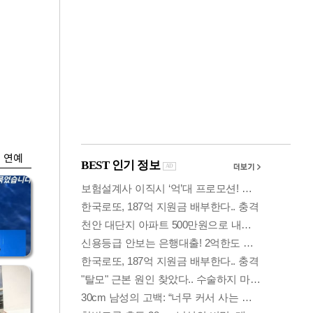
금융
…
하나은행, 비대면 주
 중
택담보대출 일시 중
단
연예