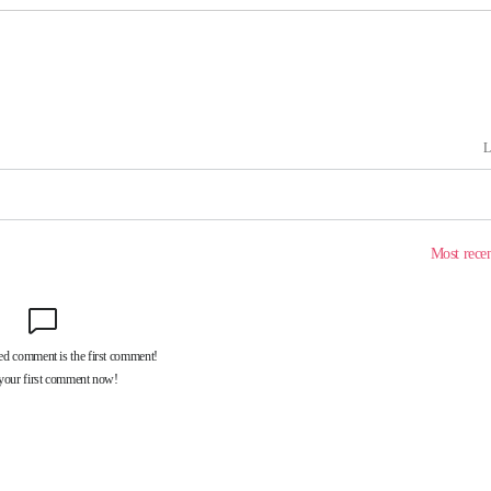
 교수…이
 절차 개시
액
사망
 하향
별재난지역
…희망지 못
날씨]
요 선제 대
단
무'
 마쳐