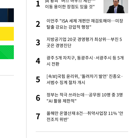
건물
與 황희 "버스 하우스 제안…
1
1
이동 용이한 장점도 있을 것"
련 직접 해봤습니
이언주 "ISA 세제 개편안 재검토해야…미장
2
2
'완벽 소화'
탈출 강요는 강압적 행정"
친구들과 연락 끊어"
지방공기업 20곳 경영평가 최상위…부진 5
3
3
곳은 경영진단
·국가대표 병행하더
광주 5개 자치구, 동광주시·서광주시 등 5개
4
4
시 전환
용객 제한을" vs
[속보]국힘 윤리위, '돌려차기 발언' 진종오·
5
5
"
서범수 징계 절차 개시
75원 분기 배
정부는 적극 쓰라는데…공무원 10명 중 3명
6
6
방안 확정"
"AI 활용 제한적"
하 주택은 보유·양도
올해만 온열산재 8건…취약사업장 11% '안
7
7
전조치 위반'