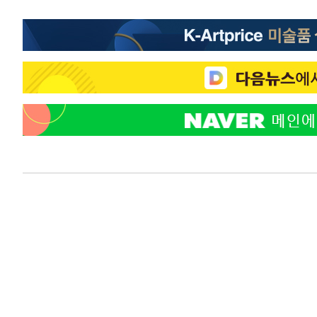
-23540초 전 >
[속보] 노원서 40.1도 관측…서울, 2018년 이후 첫 40도
-20630초 전 >
[속보]종합특검, '계엄 수용공간 확보' 신용해 前교정본
-19503초 전 >
외신들도 주목한 韓축구 파문…"국민적 공분에 수사 재개
-19474초 전 >
11시간 압수수색에 성접대 파문까지…'쑥대밭' 된 축구
-18496초 전 >
[속보]규제합리화위원회 부위원장에 김태유 서울대 공대
병태 후임
-14854초 전 >
[속보]국힘 윤리위, '돌려차기 발언' 진종오·서범수 징계
-10179초 전 >
[속보] 7월 중국 수출 23.9%↑ 수입 27.5%↑…무역총
25.3%↑
-7339초 전 >
[속보]'채상병 순직 책임' 임성근, 항소심도 징역 3년
-7205초 전 >
[속보]종합특검, '관저이전 봐주기 감사' 유병호 구속기소
-3805초 전 >
민주 콩고 에볼라환자 4천명 돌파, 4053명 발생 1850명 