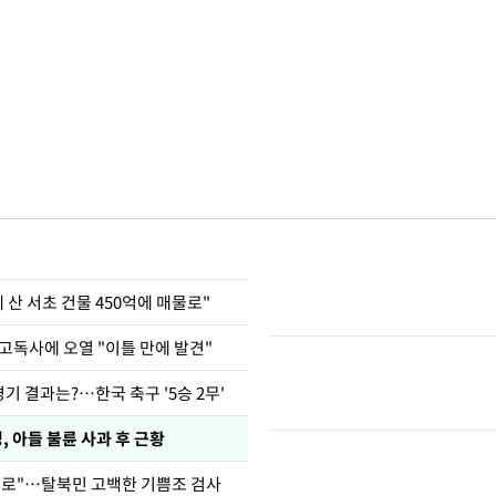
에 산 서초 건물 450억에 매물로"
고독사에 오열 "이틀 만에 발견"
경기 결과는?…한국 축구 '5승 2무'
 아들 불륜 사과 후 근황
뒤로"…탈북민 고백한 기쁨조 검사