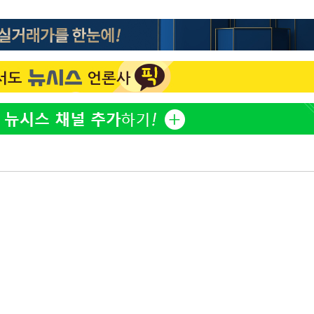
"서장훈, 28억에 산 서초 
1
450억에 매물로"
부장 기소
"여군 지원 막힌 UDT 훈
2
"
다"…707 출신 女유튜버 
협회
전현무 "전 연인 집착에 
3
 교수…이
 절차 개시
박찬민 딸 박민하, 배우
4
액
니…여유로운 근황 공개
"한강수영장, 문신 노출 이
5
"출입 막는 건 명백한 차별
사망
[속보]SK하이닉스, 주당 3
6
당…"3분기 중 주주환원 
구윤철 "실거주 30억 이
7
세 모두 완화"