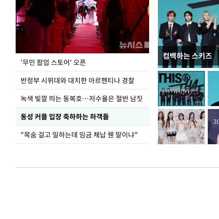
컴백하는 스키즈
지석천 뒤덮은 
'무민 팝업 스토어' 오픈
반정부 시위대와 대치한 아르헨티나 경찰
녹색 빛깔 띄는 동복호…저수율은 절반 남짓
동성 커플 입장 축하하는 하객들
"목숨 걸고 일하는데 임금 체납 웬 말이냐"