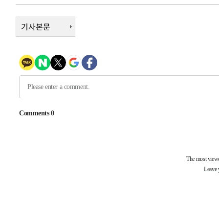
-18496초 전 >
[속보]규제합리화위원회 부위원장에 김태유 서울대 공대
병태 후임
-14854초 전 >
기사본문
[속보]국힘 윤리위, '돌려차기 발언' 진종오·서범수 징계
-10179초 전 >
[속보] 7월 중국 수출 23.9%↑ 수입 27.5%↑…무역총
25.3%↑
-7339초 전 >
[속보]'채상병 순직 책임' 임성근, 항소심도 징역 3년
-7205초 전 >
[속보]종합특검, '관저이전 봐주기 감사' 유병호 구속기소
-3805초 전 >
민주 콩고 에볼라환자 4천명 돌파, 4053명 발생 1850명 
-31671초 전 >
"낮 기온 소폭 하락"…수도권 폭염중대경보, 폭염경보로
-31635초 전 >
[속보]이 대통령, '호우피해' 안동·의성 관할 4개 면 특
선포
-31598초 전 >
[단독]중수청 지원 검사들, 정원 초과 시 낮은 계급 임용
갈 수도
-29569초 전 >
낮 최고 37도 찜통더위…곳곳 소나기·강원 많은 비[내일
-27875초 전 >
SK하이닉스, 용인·청주 팹에 54조 투자…"AI 메모리 수
응"
-24731초 전 >
여자배구 이재영·이다영 자매, 아제르바이잔 투란VC 입
-23984초 전 >
외국인 심판 성 접대 7경기 들여다보니…한국 축구 '5승 2
-23718초 전 >
[속보]코스닥, 2.86포인트(0.36%) 내린 798.81마감
-23671초 전 >
[속보]코스피, 6200선 약보합…0.60% 내린 6258.77에
-23651초 전 >
[속보]원·달러 환율, 7.7원 내린 1416.1원 마감