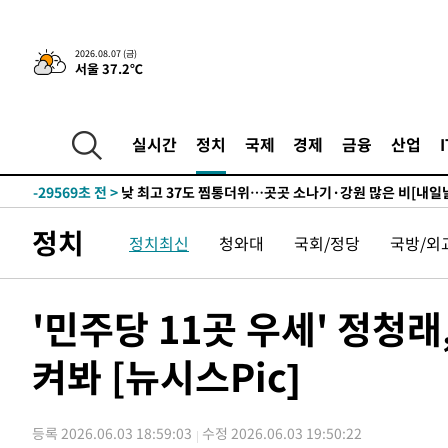
-3805초 전 >
민주 콩고 에볼라환자 4천명 돌파, 4053명 발생 1850명 
2026.08.07 (금)
서울 37.2℃
-31671초 전 >
"낮 기온 소폭 하락"…수도권 폭염중대경보, 폭염경보로
-31635초 전 >
[속보]이 대통령, '호우피해' 안동·의성 관할 4개 면 특
선포
-31598초 전 >
[단독]중수청 지원 검사들, 정원 초과 시 낮은 계급 임용
실시간
정치
국제
경제
금융
산업
갈 수도
-29569초 전 >
낮 최고 37도 찜통더위…곳곳 소나기·강원 많은 비[내일
-27875초 전 >
SK하이닉스, 용인·청주 팹에 54조 투자…"AI 메모리 수
응"
-24731초 전 >
여자배구 이재영·이다영 자매, 아제르바이잔 투란VC 입
정치
정치최신
청와대
국회/정당
국방/외
-23984초 전 >
외국인 심판 성 접대 7경기 들여다보니…한국 축구 '5승 2
-23718초 전 >
[속보]코스닥, 2.86포인트(0.36%) 내린 798.81마감
-23671초 전 >
[속보]코스피, 6200선 약보합…0.60% 내린 6258.77에
'민주당 11곳 우세' 정청
-23651초 전 >
[속보]원·달러 환율, 7.7원 내린 1416.1원 마감
켜봐 [뉴시스Pic]
-23540초 전 >
[속보] 노원서 40.1도 관측…서울, 2018년 이후 첫 40도
-20630초 전 >
[속보]종합특검, '계엄 수용공간 확보' 신용해 前교정본
-19503초 전 >
외신들도 주목한 韓축구 파문…"국민적 공분에 수사 재개
등록 2026.06.03 18:59:03
수정 2026.06.03 19:50:22
-19474초 전 >
11시간 압수수색에 성접대 파문까지…'쑥대밭' 된 축구