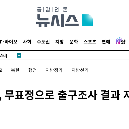
사망
 하향
별재난지역
…희망지 못
IT·바이오
사회
수도권
지방
문화
스포츠
연예
날씨]
요 선제 대
단
교
북한
행정
지방정가
지방선거
무'
 마쳐
래, 무표정으로 출구조사 결과 
부장 기소
"
협회