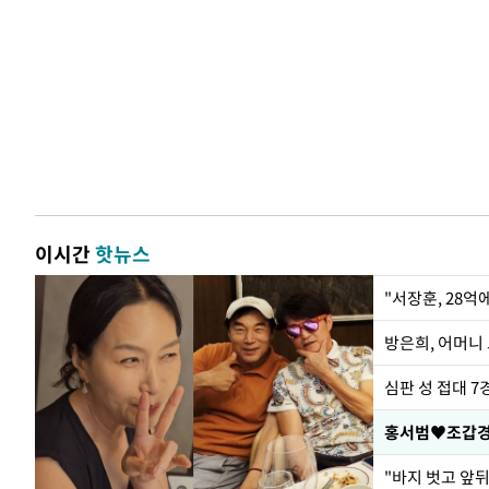
이시간
핫뉴스
"서장훈, 28억
방은희, 어머니 
심판 성 접대 7
홍서범♥조갑경,
"바지 벗고 앞