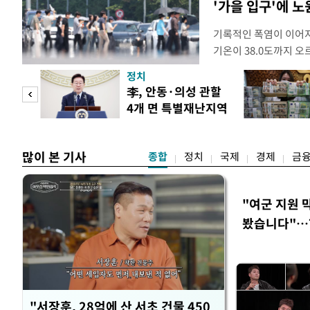
'가을 입구'에 노원
기록적인 폭염이 이어지
기온이 38.0도까지 
상청에 따르면 이날 서울
정치
관기상관측(ASOS) 기준
 두
李, 안동·의성 관할
위에 해당한다. 서울의 역
4개 면 특별재난지역
39.6도다. 자동기상
 정도
선포
많이 본 기사
종합
정치
국제
경제
금
"여군 지원 
봤습니다"…7
벽 소화'
"서장훈, 28억에 산 서초 건물 450