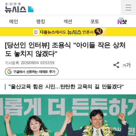
메인
랭킹
섹션
포토
[당선인 인터뷰] 조용식 "아이들 작은 상처
도 놓치지 않겠다"
기사등록
2026/06/04 03:53:59
가
가
구글에서 선호하는 매체로 추가
"울산교육 힘은 시민…탄탄한 교육의 길 만들겠다"