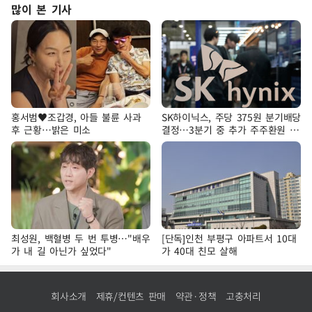
많이 본 기사
홍서범♥조갑경, 아들 불륜 사과
SK하이닉스, 주당 375원 분기배당
후 근황…밝은 미소
결정…3분기 중 추가 주주환원 발
표
최성원, 백혈병 두 번 투병…"배우
[단독]인천 부평구 아파트서 10대
가 내 길 아닌가 싶었다"
가 40대 친모 살해
회사소개
제휴/컨텐츠 판매
약관·정책
고충처리