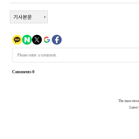
-9108초 전 >
이란, 호르무즈서 "적국 목표물들"과 대치로 남부 케슘섬
례 큰 폭발음
기사본문
-7823초 전 >
[속보]美, 폴리실리콘 수입 규제…파생제품 15% 관세, 12
효
-5974초 전 >
[속보]트럼프, 美 원정출산 금지 행정명령 서명
-3674초 전 >
[속보] 뉴욕증시, 일제 하락 마감…나스닥 0.06%↓
-27712초 전 >
[속보] 7월 중국 수출 23.9%↑ 수입 27.5%↑…무역총
25.3%↑
-24872초 전 >
[속보]'채상병 순직 책임' 임성근, 항소심도 징역 3년
-24738초 전 >
[속보]종합특검, '관저이전 봐주기 감사' 유병호 구속기소
-21338초 전 >
민주 콩고 에볼라환자 4천명 돌파, 4053명 발생 1850명
-20588초 전 >
[속보]'300억원대 사기 혐의' 차가원 대표 구속 송치
-19782초 전 >
"미 전국적 살모네라 식중독 원인은 멕시코산 할라피뇨"--
-18295초 전 >
[속보]경찰·노동부, HL만도 평택사업장 끼임 사망 관련
-18176초 전 >
[속보]합수본, '투표율 허위 입력' 중앙·서울·경기도 선관
압수수색
-17931초 전 >
[속보]원·달러 환율, 오전 9시 1423.8원
-17727초 전 >
[속보]삼성전자·SK하이닉스 동반 강보합…1%대 상승 
-17713초 전 >
[속보]코스닥, 5.95포인트(0.74%) 상승한 807.62개장
-17681초 전 >
[속보]코스피, 6300선 재탈환…1.09% 오른 6365.07 