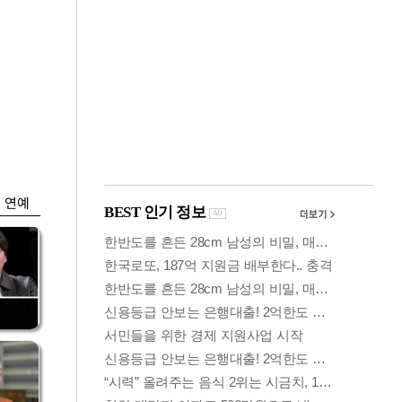
금융
0
"집값 더 뛰기 전 사
도세
자"…보금자리론 수
요 폭증
연예