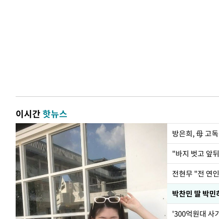
이시간
핫뉴스
방은희, 母 고독
전현무 "전 연
'300억원대 사