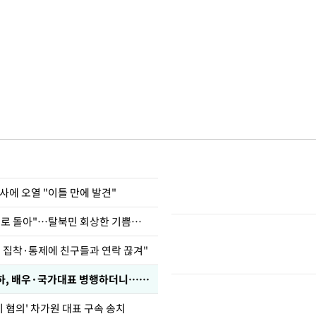
사에 오열 "이틀 만에 발견"
"바지 벗고 앞뒤로 돌아"…탈북민 회상한 기쁨조 검사
인 집착·통제에 친구들과 연락 끊겨"
박찬민 딸 박민하, 배우·국가대표 병행하더니…근황이
기 혐의' 차가원 대표 구속 송치