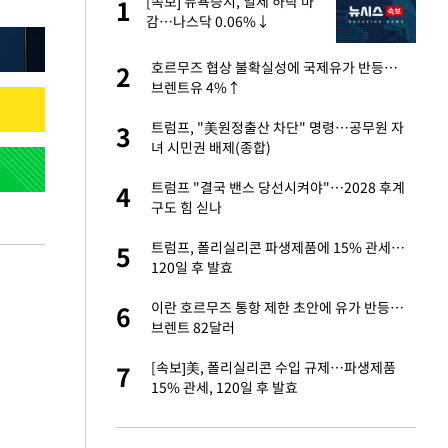
 직
[속보] 뉴욕증시, 일제 하락 마
1
1
신
감…나스닥 0.06%↓
친구들과 연락 끊어"
호르무즈 협상 불확실성에 국제유가 반등…
2
2
브렌트유 4%↑
 속도내는 K-제약
트럼프, "美원정출산 차단" 명령…공무원 자
3
3
녀 시민권 배제(종합)
건물 450억에 매물
트럼프 "결국 밴스 당선시켜야"…2028 후계
4
4
구도 힘 싣나
걸 몸매'로 만든 러
트럼프, 폴리실리콘 파생제품에 15% 관세…
5
5
톡'
120일 후 발효
 폴리실리콘 최저가
이란 호르무즈 통항 제한 초안에 유가 반등…
6
6
·수익성 개선 환
브렌트 82달러
용객 제한을" vs
[속보]美, 폴리실리콘 수입 규제…파생제품
7
7
"
15% 관세, 120일 후 발효