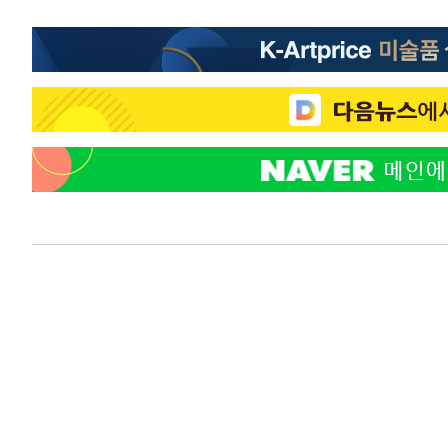
-14846초 전 >
시리아 다마스쿠스 교외에서 미니버스 폭발.. 14명 부상, 
태
-14144초 전 >
입추에도 극한더위…서울 낮 39도 '폭염중대경보'
-9108초 전 >
이란, 호르무즈서 "적국 목표물들"과 대치로 남부 케슘섬
례 큰 폭발음
-7823초 전 >
[속보]美, 폴리실리콘 수입 규제…파생제품 15% 관세, 12
효
-5974초 전 >
[속보]트럼프, 美 원정출산 금지 행정명령 서명
-3674초 전 >
[속보] 뉴욕증시, 일제 하락 마감…나스닥 0.06%↓