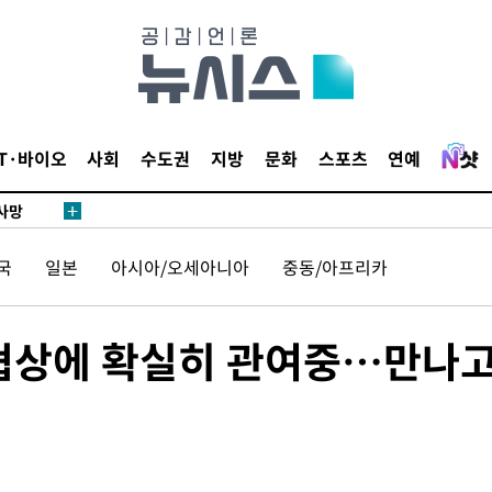
액
IT·바이오
사회
수도권
지방
문화
스포츠
연예
 사망
 CDC
국
일본
아시아/오세아니아
중동/아프리카
 압수수색
위 등 9곳
 협상에 확실히 관여중…만나
출발
개장
3명은 중