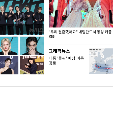
국엔 찜통 더위
"우리 결혼했어요" 네덜란드서 동성 커플
열려
그래픽뉴스
태풍 '돌핀' 예상 이동
경로