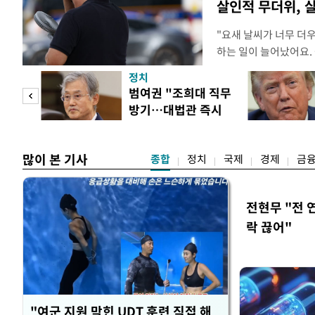
살인적 무더위, 
"요새 날씨가 너무 더
하는 일이 늘어났어요.
거나, 누가 길을 막고 
정치
(40대 직장인 A씨) 
첫 입
범여권 "조희대 직무
에도 쉽게 짜증을 내거
방기…대법관 즉시
있다. 높은 기온과 습
역 송
제청"
많이 본 기사
종합
정치
국제
경제
금
전현무 "전 
락 끊어"
"여군 지원 막힌 UDT 훈련 직접 해