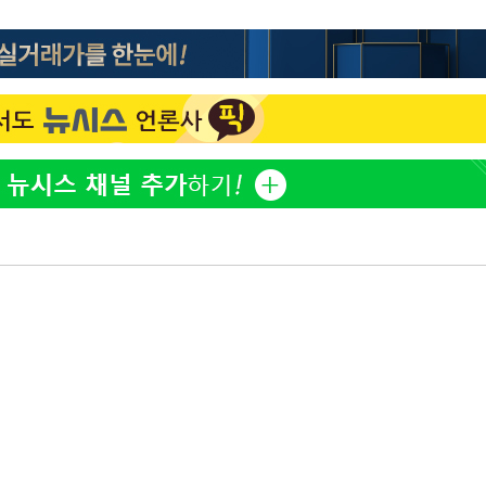
"여군 지원 막힌 UDT 훈련
1
접 해봤습니다"…707 출
3명은 중
女유튜버 '완벽 소화'
전현무 "전 연인 집착에 
2
에서 두차
0일 후 발
"신약 찾자"…정부 과제로
3
바이오
"서장훈, 28억에 산 서초 
4
로"
"46세 맞아?" 바다를 '핫
5
닝…유산소 운동 효과 '톡
한화큐셀·OCI, 美 수입
6
격제 도입에…"공정 경쟁
영"
"한강수영장, 문신 노출 이
7
"출입 막는 건 명백한 차별