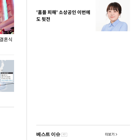
'홈플 피해' 소상공인 이번에
도 뒷전
 결혼식
폭염으로 멈춘 프로야구… 발걸음 돌리는 팬들
이 대통령, '청
총력 대응'