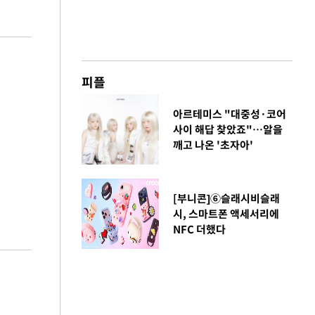
피플
아르테미스 "대중성·코어
사이 해답 찾았죠"…알을
깨고 나온 '초자아'
[부니콘]⑥슬래시비슬래
시, 스마트폰 액세서리에
NFC 더했다