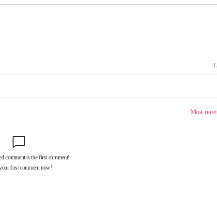
에서 두차
0일 후 발
액
 사망
 CDC
 압수수색
위 등 9곳
출발
개장