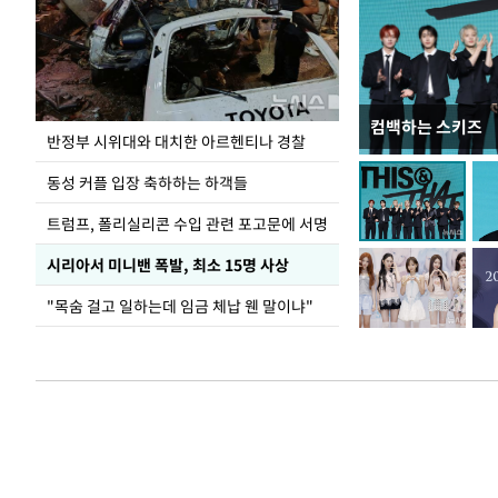
컴백하는 스키즈
입추 코앞인데 전
반정부 시위대와 대치한 아르헨티나 경찰
동성 커플 입장 축하하는 하객들
트럼프, 폴리실리콘 수입 관련 포고문에 서명
시리아서 미니밴 폭발, 최소 15명 사상
"목숨 걸고 일하는데 임금 체납 웬 말이냐"