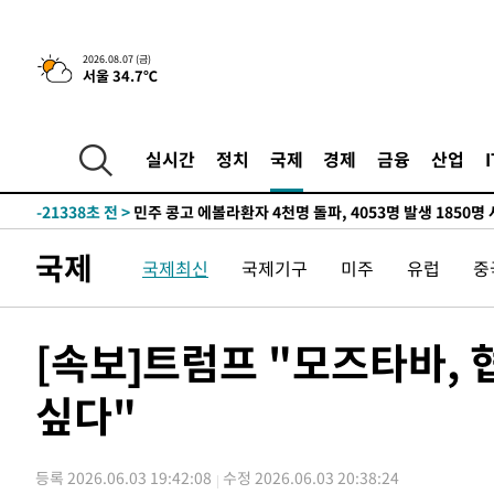
-3674초 전 >
[속보] 뉴욕증시, 일제 하락 마감…나스닥 0.06%↓
2026.08.07 (금)
서울 34.7℃
-27712초 전 >
[속보] 7월 중국 수출 23.9%↑ 수입 27.5%↑…무역총
25.3%↑
-24872초 전 >
[속보]'채상병 순직 책임' 임성근, 항소심도 징역 3년
-24738초 전 >
[속보]종합특검, '관저이전 봐주기 감사' 유병호 구속기소
실시간
정치
국제
경제
금융
산업
-21338초 전 >
민주 콩고 에볼라환자 4천명 돌파, 4053명 발생 1850명
-20588초 전 >
[속보]'300억원대 사기 혐의' 차가원 대표 구속 송치
-19782초 전 >
"미 전국적 살모네라 식중독 원인은 멕시코산 할라피뇨"--
국제
국제최신
국제기구
미주
유럽
중
-18295초 전 >
[속보]경찰·노동부, HL만도 평택사업장 끼임 사망 관련
-18176초 전 >
[속보]합수본, '투표율 허위 입력' 중앙·서울·경기도 선관
압수수색
-17931초 전 >
[속보]원·달러 환율, 오전 9시 1423.8원
[속보]트럼프 "모즈타바,
-17727초 전 >
[속보]삼성전자·SK하이닉스 동반 강보합…1%대 상승 
싶다"
-17713초 전 >
[속보]코스닥, 5.95포인트(0.74%) 상승한 807.62개장
-17681초 전 >
[속보]코스피, 6300선 재탈환…1.09% 오른 6365.07 
-14846초 전 >
시리아 다마스쿠스 교외에서 미니버스 폭발.. 14명 부상, 
등록 2026.06.03 19:42:08
수정 2026.06.03 20:38:24
태
-14144초 전 >
입추에도 극한더위…서울 낮 39도 '폭염중대경보'