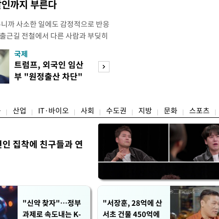
살인까지 부른다
우니까 사소한 일에도 감정적으로 반응
 출근길 전철에서 다른 사람과 부딪히
서 있으면 짜증이 확 올라오더라고요."
국제
경제
유례없는 폭염이 이어지면서 사소한 자극
트럼프, 외국인 임산
구윤철 "실거주 3
나 감정적으로 반응하는 사람이 늘고
부 "원정출산 차단"
억 이하 보유·양
도가 불쾌감과 공격성을 높이는 데다
명령
모두 ↓"
융
산업
IT·바이오
사회
수도권
지방
문화
스포츠
연인 집착에 친구들과 연
"신약 찾자"…정부
"서장훈, 28억에 산
과제로 속도내는 K-
서초 건물 450억에